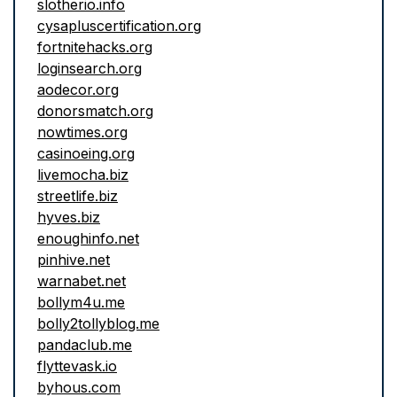
slotherio.info
cysapluscertification.org
fortnitehacks.org
loginsearch.org
aodecor.org
donorsmatch.org
nowtimes.org
casinoeing.org
livemocha.biz
streetlife.biz
hyves.biz
enoughinfo.net
pinhive.net
warnabet.net
bollym4u.me
bolly2tollyblog.me
pandaclub.me
flyttevask.io
byhous.com