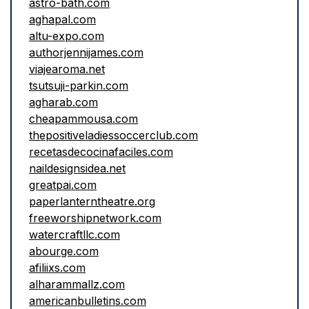
astro-bath.com
aghapal.com
altu-expo.com
authorjennijames.com
viajearoma.net
tsutsuji-parkin.com
agharab.com
cheapammousa.com
thepositiveladiessoccerclub.com
recetasdecocinafaciles.com
naildesignsidea.net
greatpai.com
paperlanterntheatre.org
freeworshipnetwork.com
watercraftllc.com
abourge.com
afiliixs.com
alharammallz.com
americanbulletins.com