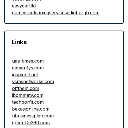
easycartltd-
domesticcleaningservicesedinburgh.com
Links
uae-times.com
gamerifys.com
inspiratif.net
vsmsnetworks.com
offthem.com
ibommatv.com
techporfit.com
bekasionline.com
nbusinessplan.com
greenlife360.com