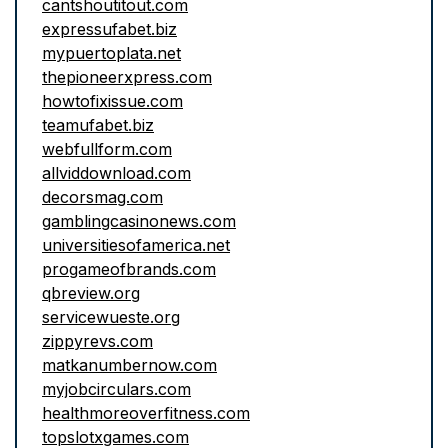
cantshoutitout.com
expressufabet.biz
mypuertoplata.net
thepioneerxpress.com
howtofixissue.com
teamufabet.biz
webfullform.com
allviddownload.com
decorsmag.com
gamblingcasinonews.com
universitiesofamerica.net
progameofbrands.com
qbreview.org
servicewueste.org
zippyrevs.com
matkanumbernow.com
myjobcirculars.com
healthmoreoverfitness.com
topslotxgames.com