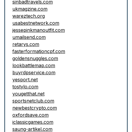
sinbadtravels.com
ukmagzine.com
wareztech.org
usabestnetwork.com
jessepinkmanoutfit.com
umailsend.com
retarys.com
fasterformationcpf.com
goldensnuggles.com
lookbattlemap.com
buyrdpservice.com
yesport.net
tostylo.com
yougetthat.net
sportsnetclub.com
newbestcrypto.com
oxfordsave.com
iclassicgames.com
saung-artikel.com