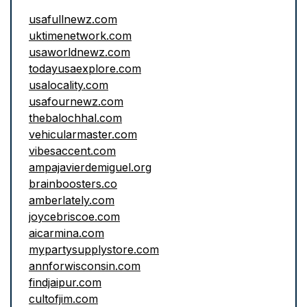
usafullnewz.com
uktimenetwork.com
usaworldnewz.com
todayusaexplore.com
usalocality.com
usafournewz.com
thebalochhal.com
vehicularmaster.com
vibesaccent.com
ampajavierdemiguel.org
brainboosters.co
amberlately.com
joycebriscoe.com
aicarmina.com
mypartysupplystore.com
annforwisconsin.com
findjaipur.com
cultofjim.com