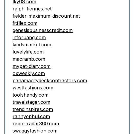
lky08.com
ralph-fiennes.net
fielder-maximum-discount.net
fitfllex.com
genesisbusinesscredit.com
inforuang.com
kindsmarket.com
luvelylife.com
macramb.com
mypet-diary.com
oxweekly.com
panamacitydeckcontractors.com
westfashions.com
toolshandy.com
travelstager.com
trendinspires.com
rannyephul.com
reportradar360.com
swaggyfashion.com