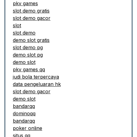
pkv games
slot demo gratis
slot demo gacor
slot
slot demo
demo slot gratis
slot demo pg
demo slot pg
demo slot
pkv games qq
judi bola terpercaya
data pengeluaran hk
slot demo gacor
demo slot
bandarqq
dominoqq
bandarqq
poker online
situs qq