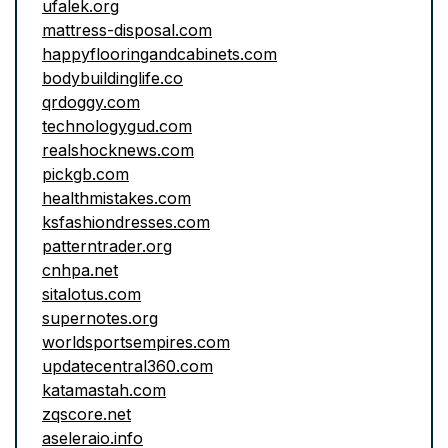
ufalek.org
mattress-disposal.com
happyflooringandcabinets.com
bodybuildinglife.co
qrdoggy.com
technologygud.com
realshocknews.com
pickgb.com
healthmistakes.com
ksfashiondresses.com
patterntrader.org
cnhpa.net
sitalotus.com
supernotes.org
worldsportsempires.com
updatecentral360.com
katamastah.com
zqscore.net
aseleraio.info