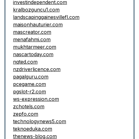
investindependent.com
kralbozguncu1.com
landscapinggainesvillefl.com
maisonhauturier.com
mascreator.com
menafahmi.com
mukhtarmeer.com
nascartoday.com
nqted.com
nzdriverlicence.com
pagalguru.com
pcegame.com
pgslot-r2.com
ws-expression.com
zchotels.com
zepfo.com
technologynews5.com
teknoeduka.com
thenews-blog.com