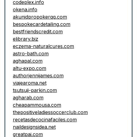
codeplex.info
okena.info
akunidpropokerqq.com
bespokecardetailing.com
bestfriendscredit.com
elibrary.biz
eczema-naturalcures.com
astro-bath.com
aghapal.com
altu-expo.com
authorjennijames.com
viajearoma.net
tsutsuji-parkin.com
agharab.com
cheapammousa.com
thepositiveladiessoccerclub.com
recetasdecocinafaciles.com
naildesignsidea.net
greatpai.com