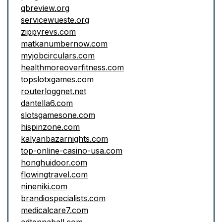
qbreview.org
servicewueste.org
zippyrevs.com
matkanumbernow.com
myjobcirculars.com
healthmoreoverfitness.com
topslotxgames.com
routerloggnet.net
dantella6.com
slotsgamesone.com
hispinzone.com
kalyanbazarnights.com
top-online-casino-usa.com
honghuidoor.com
flowingtravel.com
nineniki.com
brandiospecialists.com
medicalcare7.com