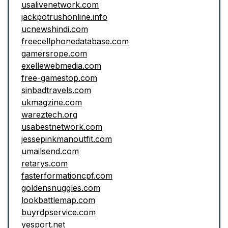
usalivenetwork.com
jackpotrushonline.info
ucnewshindi.com
freecellphonedatabase.com
gamersrope.com
exellewebmedia.com
free-gamestop.com
sinbadtravels.com
ukmagzine.com
wareztech.org
usabestnetwork.com
jessepinkmanoutfit.com
umailsend.com
retarys.com
fasterformationcpf.com
goldensnuggles.com
lookbattlemap.com
buyrdpservice.com
yesport.net