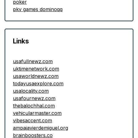
poker
pkv games dominoqq
Links
usafullnewz.com
uktimenetwork.com
usaworldnewz.com
todayusaexplore.com
usalocality.com
usafournewz.com
thebalochhal.com
vehicularmaster.com
vibesaccent.com
ampajavierdemiguel.org
brainboosters.co