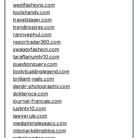
westfashions.com
toolshandy.com
travelstager.com
trendinspires.com
rannyephul.com
reportradar360.com
swaggyfashion.com
taraftariumtv10.com
questionquery.com
bodybuildinglegend.com
brilliant-nails.com
dandr-photography.com
dokteroce.com
journal-francais.com
justintv10.com
lawyerule.com
mediamingleseaco.com
mtsmarketingblog.com