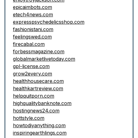
epicaimbots.com
etech4news.com
expresspsychedelicsshop.com
fashionistani.com
feelingswed.com
firecabal.com
forbessmagazine.com
globalmarketlivetoday.com
gpl-license.com
grow2every.com
healthhousecare.com
healthkartreview.com
helpquitporn.com
highqualitybanknote.com
hostingnews24.com
hottstyle.com
howtodiyanything.com
inspiringearthlings.com