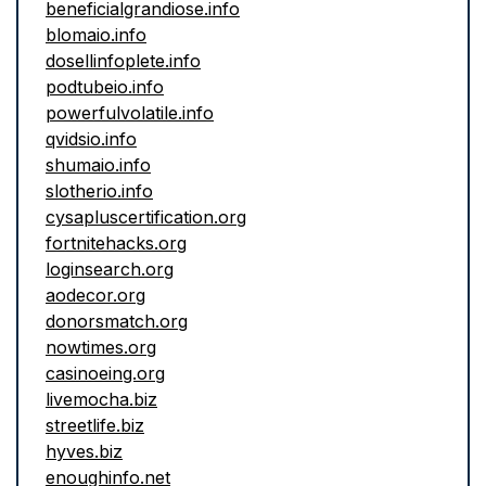
beneficialgrandiose.info
blomaio.info
dosellinfoplete.info
podtubeio.info
powerfulvolatile.info
qvidsio.info
shumaio.info
slotherio.info
cysapluscertification.org
fortnitehacks.org
loginsearch.org
aodecor.org
donorsmatch.org
nowtimes.org
casinoeing.org
livemocha.biz
streetlife.biz
hyves.biz
enoughinfo.net