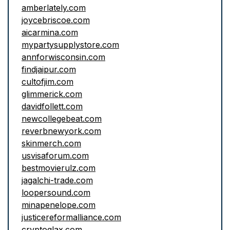
amberlately.com
joycebriscoe.com
aicarmina.com
mypartysupplystore.com
annforwisconsin.com
findjaipur.com
cultofjim.com
glimmerick.com
davidfollett.com
newcollegebeat.com
reverbnewyork.com
skinmerch.com
usvisaforum.com
bestmovierulz.com
jagalchi-trade.com
loopersound.com
minapenelope.com
justicereformalliance.com
cryptoglax.com