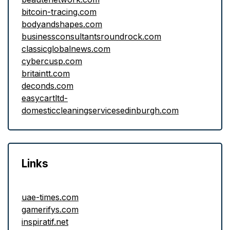
bitcoin-tracing.com
bodyandshapes.com
businessconsultantsroundrock.com
classicglobalnews.com
cybercusp.com
britaintt.com
deconds.com
easycartltd-
domesticcleaningservicesedinburgh.com
Links
uae-times.com
gamerifys.com
inspiratif.net