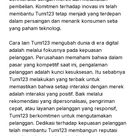
pembelian. Komitmen terhadap inovasi ini telah
membantu Tumi123 tetap menjadi yang terdepan
dalam persaingan dan menarik konsumen setia
yang paham teknologi.
Cara lain Tumi123 mengubah dunia di era digital
adalah melalui fokusnya pada kepuasan
pelanggan. Perusahaan memahami bahwa dalam
pasar yang kompetitif saat ini, pengalaman
pelanggan adalah kunci kesuksesan. Itu sebabnya
Tumi123 melakukan yang terbaik untuk
memastikan bahwa setiap interaksi dengan merek
adalah interaksi yang positif. Baik melalui
rekomendasi yang dipersonalisasi, pengiriman
cepat, atau layanan pelanggan yang responsif,
Tumi123 berkomitmen untuk mengutamakan
pelanggan. Dedikasi terhadap kepuasan pelanggan
telah membantu Tumi123 membangun reputasi