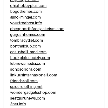
ohiohobbyplus.com
bogothemes.com
ajino-mingei.com
yourfreehost.info
cheapnorthfacejacketsm.com
gurjoshhomes.com
tombradydiet.com
bonthaiclub.com
casusbelli-mod.com
bookplatesociety.com
lebnewsmedia.com
sonosonora.com
linkuusinternasional1.com
friendsroll.com
spiderclothing.net
wondergadgetsshop.com
seatgurunews.com
3net.info