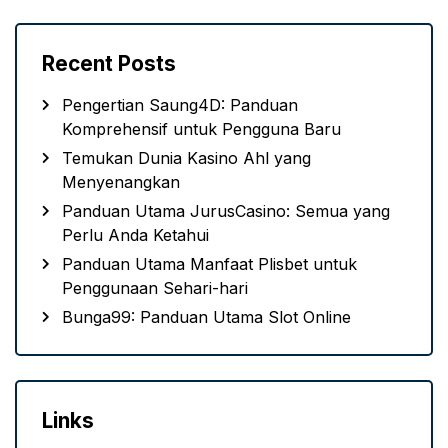
Recent Posts
Pengertian Saung4D: Panduan
Komprehensif untuk Pengguna Baru
Temukan Dunia Kasino Ahl yang
Menyenangkan
Panduan Utama JurusCasino: Semua yang
Perlu Anda Ketahui
Panduan Utama Manfaat Plisbet untuk
Penggunaan Sehari-hari
Bunga99: Panduan Utama Slot Online
Links