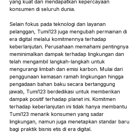
yang kuat dan mendapatkan kepercayaan
konsumen di seluruh dunia.
Selain fokus pada teknologi dan layanan
pelanggan, Tumi123 juga mengubah permainan di
era digital melalui komitmennya terhadap
keberlanjutan. Perusahaan memahami pentingnya
meminimalkan dampak terhadap lingkungan dan
telah mengambil langkah-langkah untuk
mengurangi limbah dan emisi karbon. Mulai dari
penggunaan kemasan ramah lingkungan hingga
pengadaan bahan baku secara bertanggung
jawab, Tumi123 berdedikasi untuk memberikan
dampak positif terhadap planet ini. Komitmen
terhadap keberlanjutan ini tidak hanya membantu
Tumi123 menarik konsumen yang sadar
lingkungan, namun juga menetapkan standar baru
bagi praktik bisnis etis di era digital.