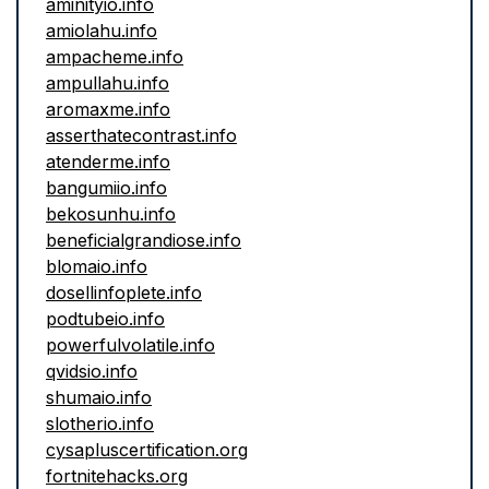
aminityio.info
amiolahu.info
ampacheme.info
ampullahu.info
aromaxme.info
asserthatecontrast.info
atenderme.info
bangumiio.info
bekosunhu.info
beneficialgrandiose.info
blomaio.info
dosellinfoplete.info
podtubeio.info
powerfulvolatile.info
qvidsio.info
shumaio.info
slotherio.info
cysapluscertification.org
fortnitehacks.org