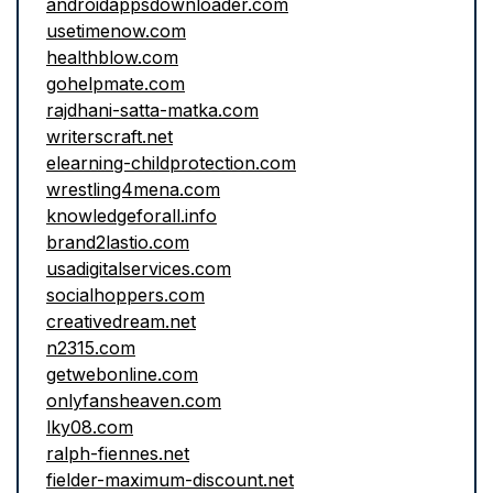
androidappsdownloader.com
usetimenow.com
healthblow.com
gohelpmate.com
rajdhani-satta-matka.com
writerscraft.net
elearning-childprotection.com
wrestling4mena.com
knowledgeforall.info
brand2lastio.com
usadigitalservices.com
socialhoppers.com
creativedream.net
n2315.com
getwebonline.com
onlyfansheaven.com
lky08.com
ralph-fiennes.net
fielder-maximum-discount.net