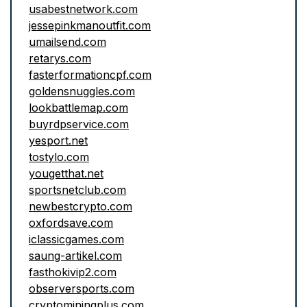
usabestnetwork.com
jessepinkmanoutfit.com
umailsend.com
retarys.com
fasterformationcpf.com
goldensnuggles.com
lookbattlemap.com
buyrdpservice.com
yesport.net
tostylo.com
yougetthat.net
sportsnetclub.com
newbestcrypto.com
oxfordsave.com
iclassicgames.com
saung-artikel.com
fasthokivip2.com
observersports.com
cryptominingplus.com