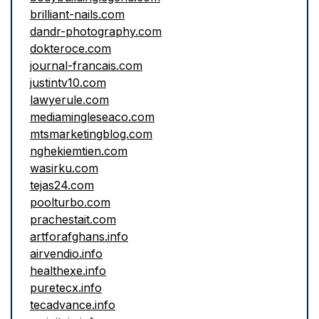
brilliant-nails.com
dandr-photography.com
dokteroce.com
journal-francais.com
justintv10.com
lawyerule.com
mediamingleseaco.com
mtsmarketingblog.com
nghekiemtien.com
wasirku.com
tejas24.com
poolturbo.com
prachestait.com
artforafghans.info
airvendio.info
healthexe.info
puretecx.info
tecadvance.info