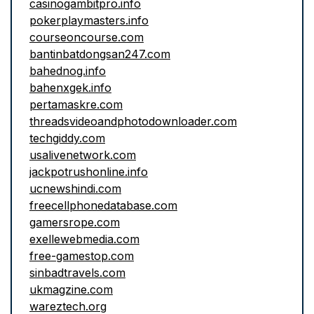
casinogambitpro.info
pokerplaymasters.info
courseoncourse.com
bantinbatdongsan247.com
bahednog.info
bahenxgek.info
pertamaskre.com
threadsvideoandphotodownloader.com
techgiddy.com
usalivenetwork.com
jackpotrushonline.info
ucnewshindi.com
freecellphonedatabase.com
gamersrope.com
exellewebmedia.com
free-gamestop.com
sinbadtravels.com
ukmagzine.com
wareztech.org