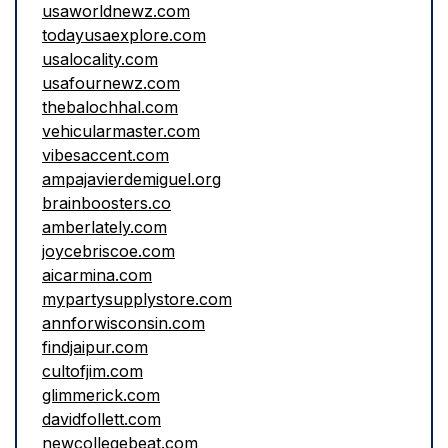
usaworldnewz.com
todayusaexplore.com
usalocality.com
usafournewz.com
thebalochhal.com
vehicularmaster.com
vibesaccent.com
ampajavierdemiguel.org
brainboosters.co
amberlately.com
joycebriscoe.com
aicarmina.com
mypartysupplystore.com
annforwisconsin.com
findjaipur.com
cultofjim.com
glimmerick.com
davidfollett.com
newcollegebeat.com