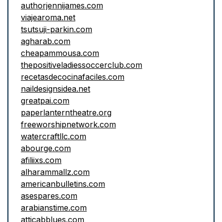
authorjennijames.com
viajearoma.net
tsutsuji-parkin.com
agharab.com
cheapammousa.com
thepositiveladiessoccerclub.com
recetasdecocinafaciles.com
naildesignsidea.net
greatpai.com
paperlanterntheatre.org
freeworshipnetwork.com
watercraftllc.com
abourge.com
afiliixs.com
alharammallz.com
americanbulletins.com
asespares.com
arabianstime.com
atticabblues.com