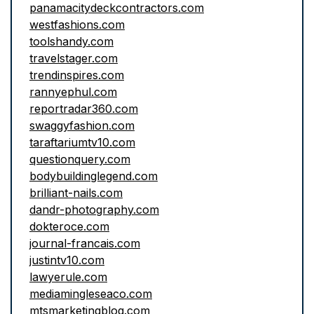
panamacitydeckcontractors.com
westfashions.com
toolshandy.com
travelstager.com
trendinspires.com
rannyephul.com
reportradar360.com
swaggyfashion.com
taraftariumtv10.com
questionquery.com
bodybuildinglegend.com
brilliant-nails.com
dandr-photography.com
dokteroce.com
journal-francais.com
justintv10.com
lawyerule.com
mediamingleseaco.com
mtsmarketingblog.com