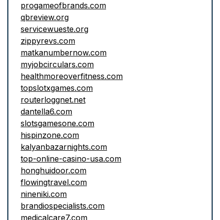
progameofbrands.com
qbreview.org
servicewueste.org
zippyrevs.com
matkanumbernow.com
myjobcirculars.com
healthmoreoverfitness.com
topslotxgames.com
routerloggnet.net
dantella6.com
slotsgamesone.com
hispinzone.com
kalyanbazarnights.com
top-online-casino-usa.com
honghuidoor.com
flowingtravel.com
nineniki.com
brandiospecialists.com
medicalcare7.com