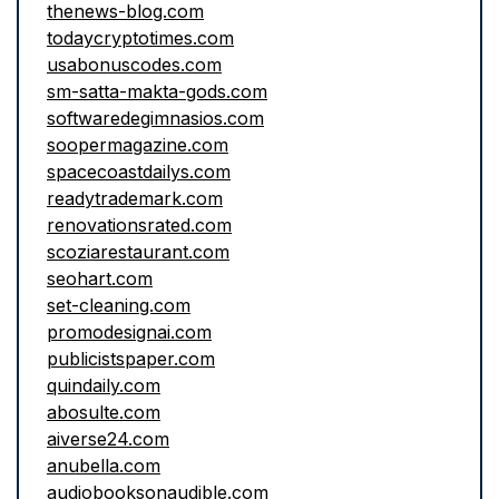
thenews-blog.com
todaycryptotimes.com
usabonuscodes.com
sm-satta-makta-gods.com
softwaredegimnasios.com
soopermagazine.com
spacecoastdailys.com
readytrademark.com
renovationsrated.com
scoziarestaurant.com
seohart.com
set-cleaning.com
promodesignai.com
publicistspaper.com
quindaily.com
abosulte.com
aiverse24.com
anubella.com
audiobooksonaudible.com