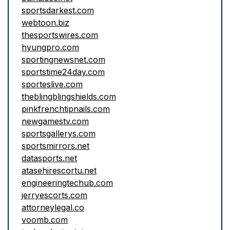
sportsdarkest.com
webtoon.biz
thesportswires.com
hyungpro.com
sportingnewsnet.com
sportstime24day.com
sporteslive.com
theblingblingshields.com
pinkfrenchtipnails.com
newgamestv.com
sportsgallerys.com
sportsmirrors.net
datasports.net
atasehirescortu.net
engineeringtechub.com
jerryescorts.com
attorneylegal.co
voomb.com