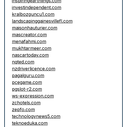
inspiringearthlings.com
investindependent.com
kralbozguncu1.com
landscapinggainesvillefl.com
maisonhauturier.com
mascreator.com
menafahmi.com
mukhtarmeer.com
nascartoday.com
nqted.com
nzdriverlicence.com
pagalguru.com
pcegame.com
pgslot-r2.com
ws-expression.com
zchotels.com
zepfo.com
technologynews5.com
teknoeduka.com