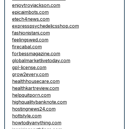
enjoytroyjackson.com
epicaimbots.com
etech4news.com
expresspsychedelicsshop.com
fashionistani.com
feelingswed.com
firecabal.com
forbessmagazine.com
globalmarketlivetoday.com
gpl-license.com
grow2every.com
healthhousecare.com
healthkartreview.com
helpquitporn.com
highqualitybanknote.com
hostingnews24.com
hottstyle.com
howtodiyanything.com