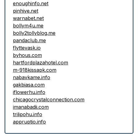
enoughinfo.net
pinhive.net
warnabet.net
bollym4u.me
bolly2tollyblog.me
pandaclub.me
flyttevask.io
byhous.com
hartfordplazahotel.com
m-918kissapk.com
nabavkame.info
gakbiasa.com
iflowerhu.info
chicagocrystalconnection.com
imanabadii.com
trilipohu.info
appruptio.info