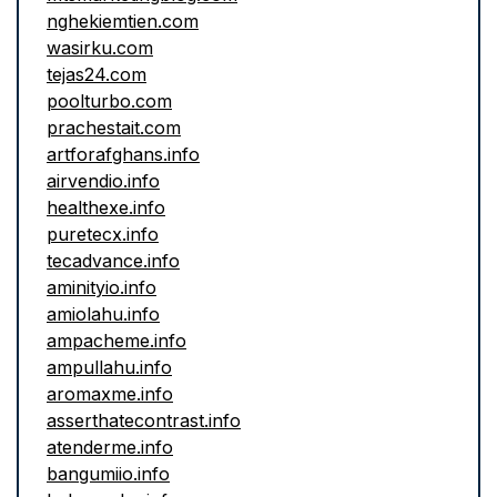
nghekiemtien.com
wasirku.com
tejas24.com
poolturbo.com
prachestait.com
artforafghans.info
airvendio.info
healthexe.info
puretecx.info
tecadvance.info
aminityio.info
amiolahu.info
ampacheme.info
ampullahu.info
aromaxme.info
asserthatecontrast.info
atenderme.info
bangumiio.info