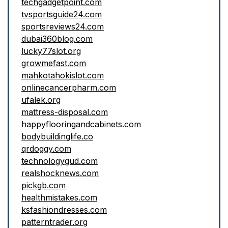
techgadgetpoint.com
tvsportsguide24.com
sportsreviews24.com
dubai360blog.com
lucky77slot.org
growmefast.com
mahkotahokislot.com
onlinecancerpharm.com
ufalek.org
mattress-disposal.com
happyflooringandcabinets.com
bodybuildinglife.co
qrdoggy.com
technologygud.com
realshocknews.com
pickgb.com
healthmistakes.com
ksfashiondresses.com
patterntrader.org