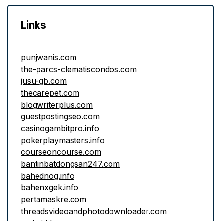
Links
punjwanis.com
the-parcs-clematiscondos.com
jusu-gb.com
thecarepet.com
blogwriterplus.com
guestpostingseo.com
casinogambitpro.info
pokerplaymasters.info
courseoncourse.com
bantinbatdongsan247.com
bahednog.info
bahenxgek.info
pertamaskre.com
threadsvideoandphotodownloader.com