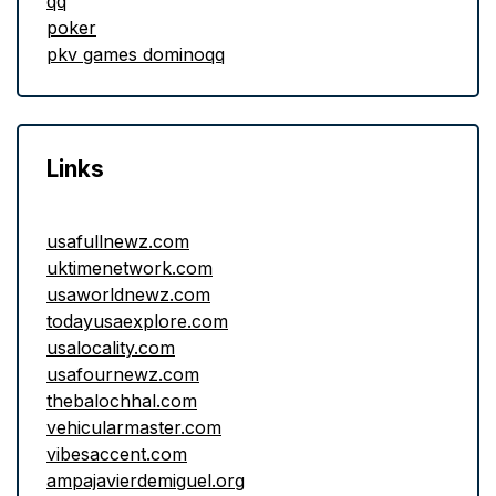
qq
poker
pkv games dominoqq
Links
usafullnewz.com
uktimenetwork.com
usaworldnewz.com
todayusaexplore.com
usalocality.com
usafournewz.com
thebalochhal.com
vehicularmaster.com
vibesaccent.com
ampajavierdemiguel.org