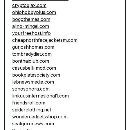
cryptoglax.com
ohiohobbyplus.com
bogothemes.com
ajino-mingei.com
yourfreehost.info
cheapnorthfacejacketsm.com
gurjoshhomes.com
tombradydiet.com
bonthaiclub.com
casusbelli-mod.com
bookplatesociety.com
lebnewsmedia.com
sonosonora.com
linkuusinternasional1.com
friendsroll.com
spiderclothing.net
wondergadgetsshop.com
seatgurunews.com