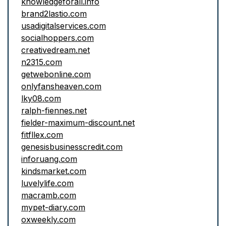
knowledgeforall.info
brand2lastio.com
usadigitalservices.com
socialhoppers.com
creativedream.net
n2315.com
getwebonline.com
onlyfansheaven.com
lky08.com
ralph-fiennes.net
fielder-maximum-discount.net
fitfllex.com
genesisbusinesscredit.com
inforuang.com
kindsmarket.com
luvelylife.com
macramb.com
mypet-diary.com
oxweekly.com