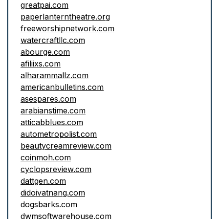
greatpai.com
paperlanterntheatre.org
freeworshipnetwork.com
watercraftllc.com
abourge.com
afiliixs.com
alharammallz.com
americanbulletins.com
asespares.com
arabianstime.com
atticabblues.com
autometropolist.com
beautycreamreview.com
coinmoh.com
cyclopsreview.com
dattgen.com
didoivatnang.com
dogsbarks.com
dwmsoftwarehouse.com