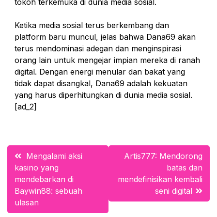
tokoh terkemuka di dunia media sosial.
Ketika media sosial terus berkembang dan
platform baru muncul, jelas bahwa Dana69 akan
terus mendominasi adegan dan menginspirasi
orang lain untuk mengejar impian mereka di ranah
digital. Dengan energi menular dan bakat yang
tidak dapat disangkal, Dana69 adalah kekuatan
yang harus diperhitungkan di dunia media sosial.
[ad_2]
Post
Mengalami aksi
Artis777: Mendorong
kasino yang
batas dan
navigation
mendebarkan di
mendefinisikan kembali
Baywin88: sebuah
seni digital
ulasan