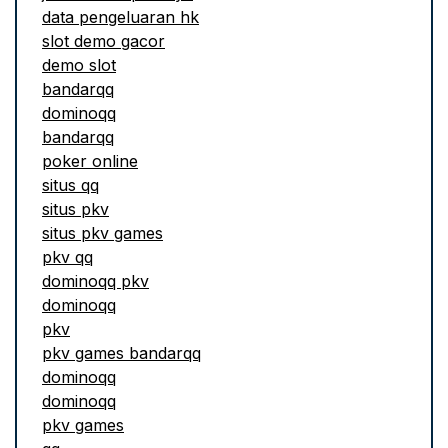
data pengeluaran hk
slot demo gacor
demo slot
bandarqq
dominoqq
bandarqq
poker online
situs qq
situs pkv
situs pkv games
pkv qq
dominoqq pkv
dominoqq
pkv
pkv games bandarqq
dominoqq
dominoqq
pkv games