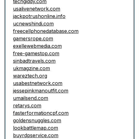
techgiddy.com
usalivenetwork.com
jackpotrushonline.info
ucnewshindi.com
freecellphonedatabase.com
gamersrope.com
exellewebmedia.com
free-gamestop.com
sinbadtravels.com
ukmagzine.com
wareztech.org
usabestnetwork.com
jessepinkmanoutfit.com
umailsend.com
retarys.com
fasterformationcpf.com
goldensnuggles.com
lookbattlemap.com
buyrdpservice.com