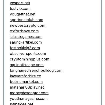
yesport.net
tostylo.com
yougetthat.net
sportsnetclub.com
newbestcrypto.com
oxfordsave.com
iclassicgames.com
saung-artikel.com
fasthokivip2.com
observersports.com
cryptominingplus.com
aquinoticiaspe.com
longhairedfrenchbulldog.com
lawyersforhire.co
businemarket.com
matahari88play.net
moneydescriptor.com
youthsmagazine.com
painaidee.net