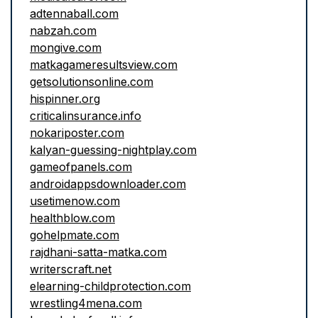
adtennaball.com
nabzah.com
mongive.com
matkagameresultsview.com
getsolutionsonline.com
hispinner.org
criticalinsurance.info
nokariposter.com
kalyan-guessing-nightplay.com
gameofpanels.com
androidappsdownloader.com
usetimenow.com
healthblow.com
gohelpmate.com
rajdhani-satta-matka.com
writerscraft.net
elearning-childprotection.com
wrestling4mena.com