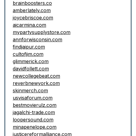
brainboosters.co
amberlately.com
joycebriscoe.com
aicarmina.com
mypartysupplystore.com
annforwisconsin.com
findjaipur.com
cultofjim.com
glimmerick.com
davidfollett.com
newcollegebeat.com
reverbnewyork.com
skinmerch.com
usvisaforum.com
bestmovierulz.com
jagalchi-trade.com
loopersound.com
minapenelope.com
justicereformalliance.com