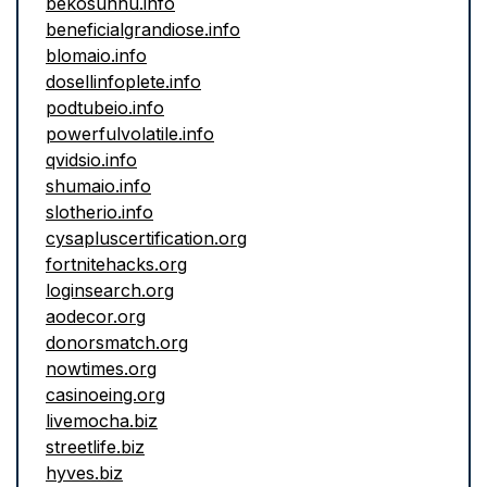
bekosunhu.info
beneficialgrandiose.info
blomaio.info
dosellinfoplete.info
podtubeio.info
powerfulvolatile.info
qvidsio.info
shumaio.info
slotherio.info
cysapluscertification.org
fortnitehacks.org
loginsearch.org
aodecor.org
donorsmatch.org
nowtimes.org
casinoeing.org
livemocha.biz
streetlife.biz
hyves.biz