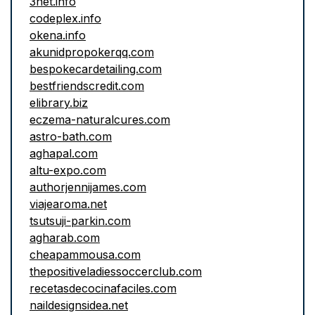
3net.info
codeplex.info
okena.info
akunidpropokerqq.com
bespokecardetailing.com
bestfriendscredit.com
elibrary.biz
eczema-naturalcures.com
astro-bath.com
aghapal.com
altu-expo.com
authorjennijames.com
viajearoma.net
tsutsuji-parkin.com
agharab.com
cheapammousa.com
thepositiveladiessoccerclub.com
recetasdecocinafaciles.com
naildesignsidea.net