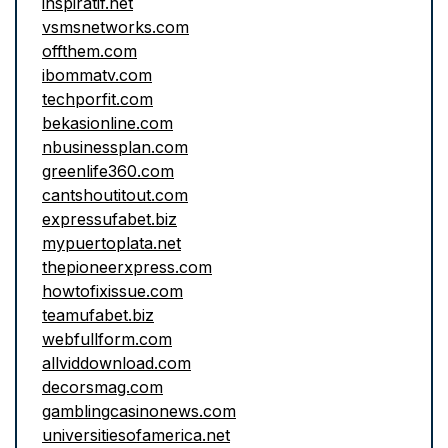
inspiratif.net
vsmsnetworks.com
offthem.com
ibommatv.com
techporfit.com
bekasionline.com
nbusinessplan.com
greenlife360.com
cantshoutitout.com
expressufabet.biz
mypuertoplata.net
thepioneerxpress.com
howtofixissue.com
teamufabet.biz
webfullform.com
allviddownload.com
decorsmag.com
gamblingcasinonews.com
universitiesofamerica.net