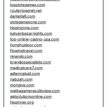
topslotxgames.com
routerloggnet.net
dantella6.com
slotsgamesone.com
hispinzone.com
kalyanbazarnights.com
top-online-casino-usa.com
honghuidoor.com
flowingtravel.com
nineniki.com
brandiospecialists.com
medicalcare7.com
adtennaball.com
nabzah.com
mongive.com
matkagameresultsview.com
getsolutionsonline.com
hispinner.org