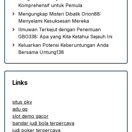
Komprehensif untuk Pemula
Mengungkap Misteri Dibalik Orion88:
Menyelami Kesuksesan Mereka
Ilmuwan Terkejut dengan Penemuan
GBO338: Apa yang Kita Ketahui Sejauh Ini
Keluarkan Potensi Keberuntungan Anda
Bersama Untung138
Links
situs pkv
adu qq
slot demo gacor
bandar judi bola terpercaya
judi poker terpercaya