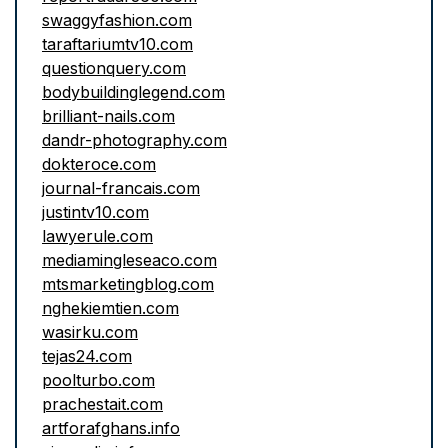
swaggyfashion.com
taraftariumtv10.com
questionquery.com
bodybuildinglegend.com
brilliant-nails.com
dandr-photography.com
dokteroce.com
journal-francais.com
justintv10.com
lawyerule.com
mediamingleseaco.com
mtsmarketingblog.com
nghekiemtien.com
wasirku.com
tejas24.com
poolturbo.com
prachestait.com
artforafghans.info