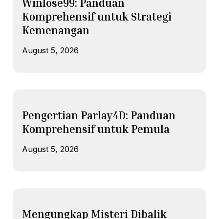
Winlose99: Panduan
Komprehensif untuk Strategi
Kemenangan
August 5, 2026
Pengertian Parlay4D: Panduan
Komprehensif untuk Pemula
August 5, 2026
Mengungkap Misteri Dibalik