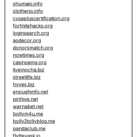
shumaio.info
slotherio.info
cysapluscertification.org
fortnitehacks.org
loginsearch.org
aodecor.org
donorsmatch.org
nowtimes.org
casinoeing.org
livemocha.biz
streetlife.biz
hyves.biz
enoughinfo.net
pinhive.net
warnabet.net
bollym4u.me
bolly2tollyblog.me
pandaclub.me
flyttevask.io