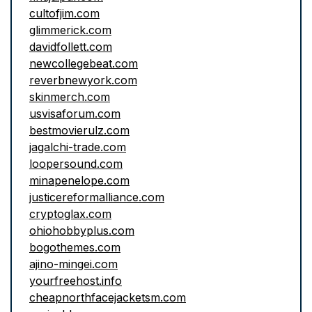
cultofjim.com
glimmerick.com
davidfollett.com
newcollegebeat.com
reverbnewyork.com
skinmerch.com
usvisaforum.com
bestmovierulz.com
jagalchi-trade.com
loopersound.com
minapenelope.com
justicereformalliance.com
cryptoglax.com
ohiohobbyplus.com
bogothemes.com
ajino-mingei.com
yourfreehost.info
cheapnorthfacejacketsm.com