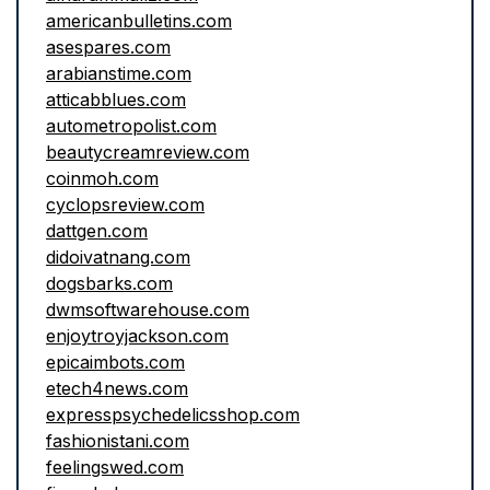
americanbulletins.com
asespares.com
arabianstime.com
atticabblues.com
autometropolist.com
beautycreamreview.com
coinmoh.com
cyclopsreview.com
dattgen.com
didoivatnang.com
dogsbarks.com
dwmsoftwarehouse.com
enjoytroyjackson.com
epicaimbots.com
etech4news.com
expresspsychedelicsshop.com
fashionistani.com
feelingswed.com