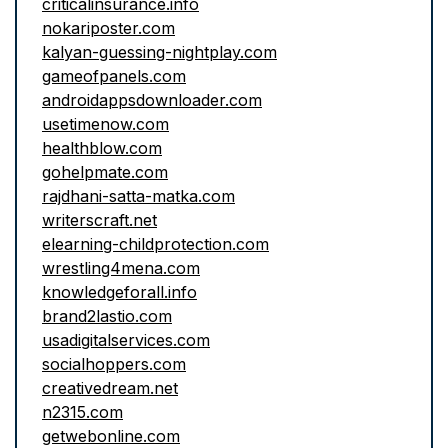
criticalinsurance.info
nokariposter.com
kalyan-guessing-nightplay.com
gameofpanels.com
androidappsdownloader.com
usetimenow.com
healthblow.com
gohelpmate.com
rajdhani-satta-matka.com
writerscraft.net
elearning-childprotection.com
wrestling4mena.com
knowledgeforall.info
brand2lastio.com
usadigitalservices.com
socialhoppers.com
creativedream.net
n2315.com
getwebonline.com