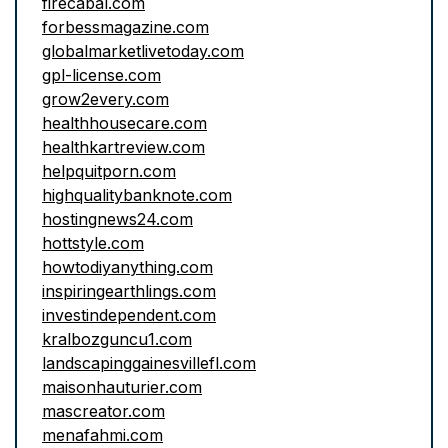
firecabal.com
forbessmagazine.com
globalmarketlivetoday.com
gpl-license.com
grow2every.com
healthhousecare.com
healthkartreview.com
helpquitporn.com
highqualitybanknote.com
hostingnews24.com
hottstyle.com
howtodiyanything.com
inspiringearthlings.com
investindependent.com
kralbozguncu1.com
landscapinggainesvillefl.com
maisonhauturier.com
mascreator.com
menafahmi.com