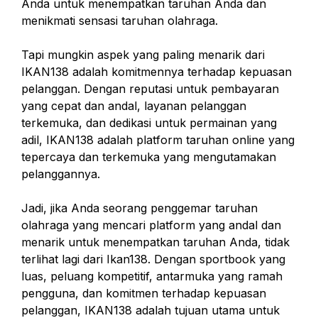
Anda untuk menempatkan taruhan Anda dan
menikmati sensasi taruhan olahraga.
Tapi mungkin aspek yang paling menarik dari
IKAN138 adalah komitmennya terhadap kepuasan
pelanggan. Dengan reputasi untuk pembayaran
yang cepat dan andal, layanan pelanggan
terkemuka, dan dedikasi untuk permainan yang
adil, IKAN138 adalah platform taruhan online yang
tepercaya dan terkemuka yang mengutamakan
pelanggannya.
Jadi, jika Anda seorang penggemar taruhan
olahraga yang mencari platform yang andal dan
menarik untuk menempatkan taruhan Anda, tidak
terlihat lagi dari Ikan138. Dengan sportbook yang
luas, peluang kompetitif, antarmuka yang ramah
pengguna, dan komitmen terhadap kepuasan
pelanggan, IKAN138 adalah tujuan utama untuk