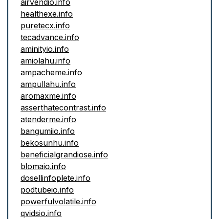
airvendio.info
healthexe.info
puretecx.info
tecadvance.info
aminityio.info
amiolahu.info
ampacheme.info
ampullahu.info
aromaxme.info
asserthatecontrast.info
atenderme.info
bangumiio.info
bekosunhu.info
beneficialgrandiose.info
blomaio.info
dosellinfoplete.info
podtubeio.info
powerfulvolatile.info
qvidsio.info