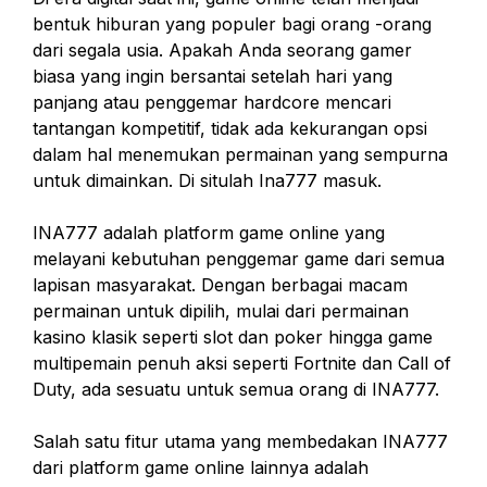
bentuk hiburan yang populer bagi orang -orang
dari segala usia. Apakah Anda seorang gamer
biasa yang ingin bersantai setelah hari yang
panjang atau penggemar hardcore mencari
tantangan kompetitif, tidak ada kekurangan opsi
dalam hal menemukan permainan yang sempurna
untuk dimainkan. Di situlah Ina777 masuk.
INA777 adalah platform game online yang
melayani kebutuhan penggemar game dari semua
lapisan masyarakat. Dengan berbagai macam
permainan untuk dipilih, mulai dari permainan
kasino klasik seperti slot dan poker hingga game
multipemain penuh aksi seperti Fortnite dan Call of
Duty, ada sesuatu untuk semua orang di INA777.
Salah satu fitur utama yang membedakan INA777
dari platform game online lainnya adalah