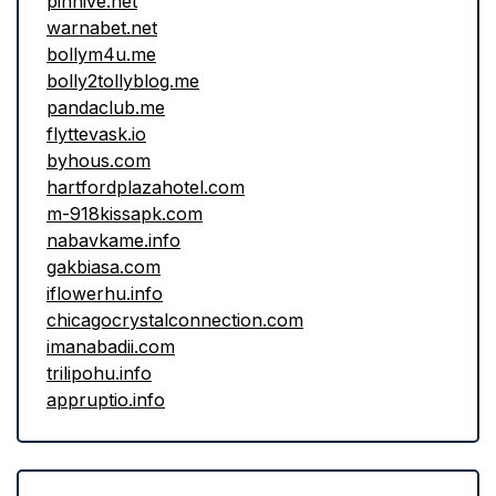
pinhive.net
warnabet.net
bollym4u.me
bolly2tollyblog.me
pandaclub.me
flyttevask.io
byhous.com
hartfordplazahotel.com
m-918kissapk.com
nabavkame.info
gakbiasa.com
iflowerhu.info
chicagocrystalconnection.com
imanabadii.com
trilipohu.info
appruptio.info