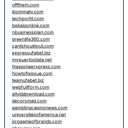
offthem.com
ibommatv.com
techporfit.com
bekasionline.com
nbusinessplan.com
greenlife360.com
cantshoutitout.com
expressufabet.biz
mypuertoplata.net
thepioneerxpress.com
howtofixissue.com
teamufabet.biz
webfullform.com
allviddownload.com
decorsmag.com
gamblingcasinonews.com
universitiesofamerica.net
progameofbrands.com