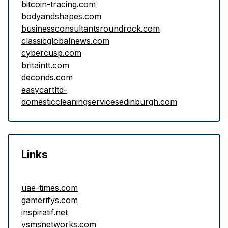
bitcoin-tracing.com
bodyandshapes.com
businessconsultantsroundrock.com
classicglobalnews.com
cybercusp.com
britaintt.com
deconds.com
easycartltd-
domesticcleaningservicesedinburgh.com
Links
uae-times.com
gamerifys.com
inspiratif.net
vsmsnetworks.com