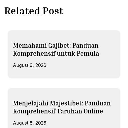
Related Post
Memahami Gajibet: Panduan
Komprehensif untuk Pemula
August 9, 2026
Menjelajahi Majestibet: Panduan
Komprehensif Taruhan Online
August 8, 2026