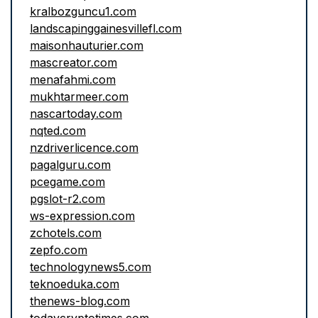
kralbozguncu1.com
landscapinggainesvillefl.com
maisonhauturier.com
mascreator.com
menafahmi.com
mukhtarmeer.com
nascartoday.com
nqted.com
nzdriverlicence.com
pagalguru.com
pcegame.com
pgslot-r2.com
ws-expression.com
zchotels.com
zepfo.com
technologynews5.com
teknoeduka.com
thenews-blog.com