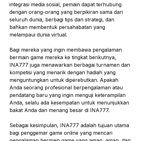
integrasi media sosial, pemain dapat terhubung
dengan orang-orang yang berpikiran sama dari
seluruh dunia, berbagi tips dan strategi, dan
bahkan membentuk persahabatan yang
melampaui dunia virtual.
Bagi mereka yang ingin membawa pengalaman
bermain game mereka ke tingkat berikutnya,
INA777 juga menawarkan berbagai turnamen dan
kompetisi yang menarik dengan hadiah yang
menguntungkan untuk diperebutkan. Apakah
Anda seorang profesional berpengalaman atau
pendatang baru yang ingin menguji keterampilan
Anda, selalu ada kesempatan untuk menunjukkan
bakat Anda dan menang besar di INA777.
Sebagai kesimpulan, INA777 adalah tujuan utama
bagi penggemar game online yang mencari
pengalaman bermain game yang aman, aman, dan