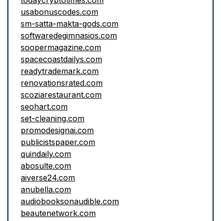
todaycryptotimes.com
usabonuscodes.com
sm-satta-makta-gods.com
softwaredegimnasios.com
soopermagazine.com
spacecoastdailys.com
readytrademark.com
renovationsrated.com
scoziarestaurant.com
seohart.com
set-cleaning.com
promodesignai.com
publicistspaper.com
quindaily.com
abosulte.com
aiverse24.com
anubella.com
audiobooksonaudible.com
beautenetwork.com