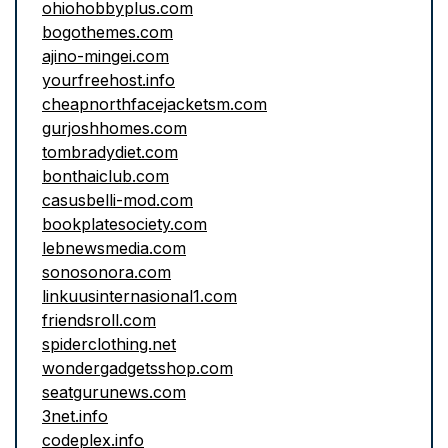
ohiohobbyplus.com
bogothemes.com
ajino-mingei.com
yourfreehost.info
cheapnorthfacejacketsm.com
gurjoshhomes.com
tombradydiet.com
bonthaiclub.com
casusbelli-mod.com
bookplatesociety.com
lebnewsmedia.com
sonosonora.com
linkuusinternasional1.com
friendsroll.com
spiderclothing.net
wondergadgetsshop.com
seatgurunews.com
3net.info
codeplex.info