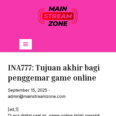
Skip
to
content
Primary
Menu
INA777: Tujuan akhir bagi
penggemar game online
September 15, 2025
-
admin@mainstreamzone.com
[ad_1]
Di era digital saat ini, game online telah menjadi