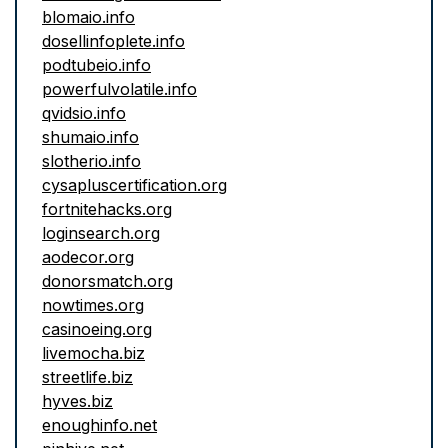
blomaio.info
dosellinfoplete.info
podtubeio.info
powerfulvolatile.info
qvidsio.info
shumaio.info
slotherio.info
cysapluscertification.org
fortnitehacks.org
loginsearch.org
aodecor.org
donorsmatch.org
nowtimes.org
casinoeing.org
livemocha.biz
streetlife.biz
hyves.biz
enoughinfo.net