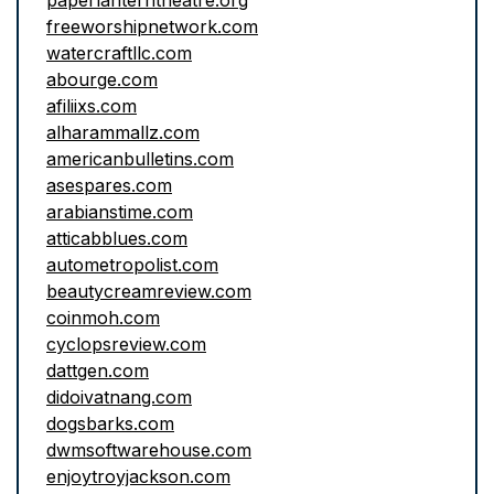
paperlanterntheatre.org
freeworshipnetwork.com
watercraftllc.com
abourge.com
afiliixs.com
alharammallz.com
americanbulletins.com
asespares.com
arabianstime.com
atticabblues.com
autometropolist.com
beautycreamreview.com
coinmoh.com
cyclopsreview.com
dattgen.com
didoivatnang.com
dogsbarks.com
dwmsoftwarehouse.com
enjoytroyjackson.com