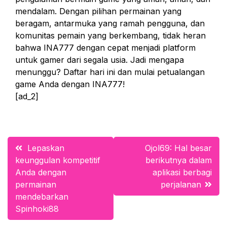
mendalam. Dengan pilihan permainan yang
beragam, antarmuka yang ramah pengguna, dan
komunitas pemain yang berkembang, tidak heran
bahwa INA777 dengan cepat menjadi platform
untuk gamer dari segala usia. Jadi mengapa
menunggu? Daftar hari ini dan mulai petualangan
game Anda dengan INA777!
[ad_2]
Post
Lepaskan
Ojol69: Hal besar
keunggulan kompetitif
berikutnya dalam
navigation
Anda dengan
aplikasi berbagi
permainan
perjalanan
mendebarkan
Spinhoki88