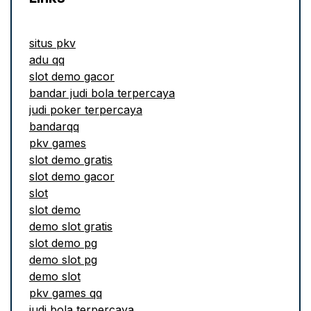
situs pkv
adu qq
slot demo gacor
bandar judi bola terpercaya
judi poker terpercaya
bandarqq
pkv games
slot demo gratis
slot demo gacor
slot
slot demo
demo slot gratis
slot demo pg
demo slot pg
demo slot
pkv games qq
judi bola terpercaya