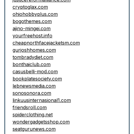
cryptoglax.com
ohiohobbyplus.com
bogothemes.com
ajino-mingei.com
yourfreehost.info
cheapnorthfacejacketsm.com
gurjoshhomes.com
tombradydiet.com
bonthaiclub.com
casusbelli-mod.com
bookplatesociety.com
lebnewsmedia.com
sonosonora.com
linkuusinternasional1.com
friendsroll.com
spiderclothing.net
wondergadgetsshop.com
seatgurunews.com