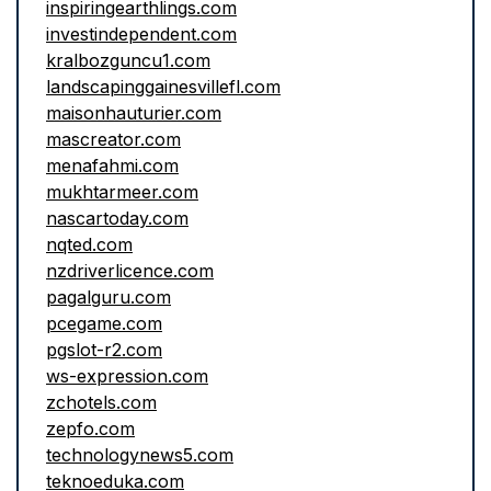
inspiringearthlings.com
investindependent.com
kralbozguncu1.com
landscapinggainesvillefl.com
maisonhauturier.com
mascreator.com
menafahmi.com
mukhtarmeer.com
nascartoday.com
nqted.com
nzdriverlicence.com
pagalguru.com
pcegame.com
pgslot-r2.com
ws-expression.com
zchotels.com
zepfo.com
technologynews5.com
teknoeduka.com