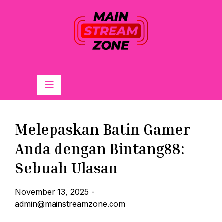
Skip
to
content
Primary
Menu
Melepaskan Batin Gamer
Anda dengan Bintang88:
Sebuah Ulasan
November 13, 2025
-
admin@mainstreamzone.com