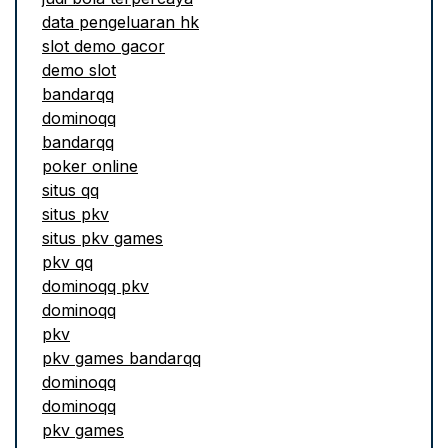
data pengeluaran hk
slot demo gacor
demo slot
bandarqq
dominoqq
bandarqq
poker online
situs qq
situs pkv
situs pkv games
pkv qq
dominoqq pkv
dominoqq
pkv
pkv games bandarqq
dominoqq
dominoqq
pkv games