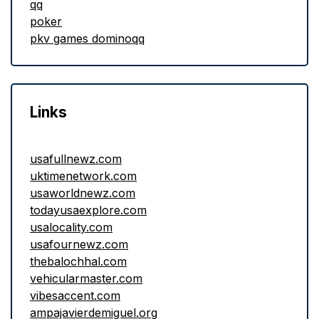
qq
poker
pkv games dominoqq
Links
usafullnewz.com
uktimenetwork.com
usaworldnewz.com
todayusaexplore.com
usalocality.com
usafournewz.com
thebalochhal.com
vehicularmaster.com
vibesaccent.com
ampajavierdemiguel.org