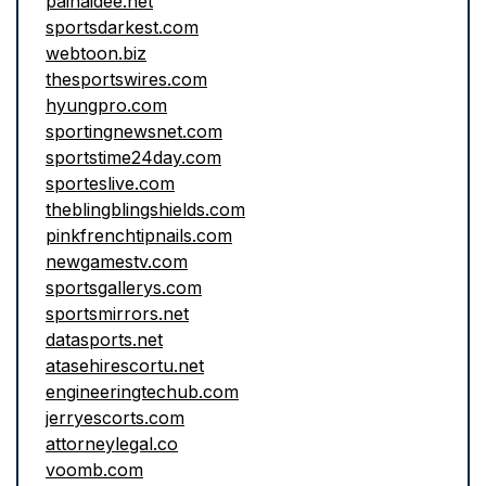
painaidee.net
sportsdarkest.com
webtoon.biz
thesportswires.com
hyungpro.com
sportingnewsnet.com
sportstime24day.com
sporteslive.com
theblingblingshields.com
pinkfrenchtipnails.com
newgamestv.com
sportsgallerys.com
sportsmirrors.net
datasports.net
atasehirescortu.net
engineeringtechub.com
jerryescorts.com
attorneylegal.co
voomb.com