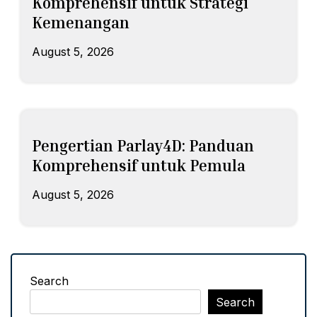
Komprehensif untuk Strategi
Kemenangan
August 5, 2026
Pengertian Parlay4D: Panduan
Komprehensif untuk Pemula
August 5, 2026
Search
Search