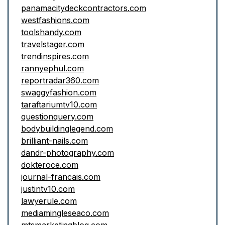
panamacitydeckcontractors.com
westfashions.com
toolshandy.com
travelstager.com
trendinspires.com
rannyephul.com
reportradar360.com
swaggyfashion.com
taraftariumtv10.com
questionquery.com
bodybuildinglegend.com
brilliant-nails.com
dandr-photography.com
dokteroce.com
journal-francais.com
justintv10.com
lawyerule.com
mediamingleseaco.com