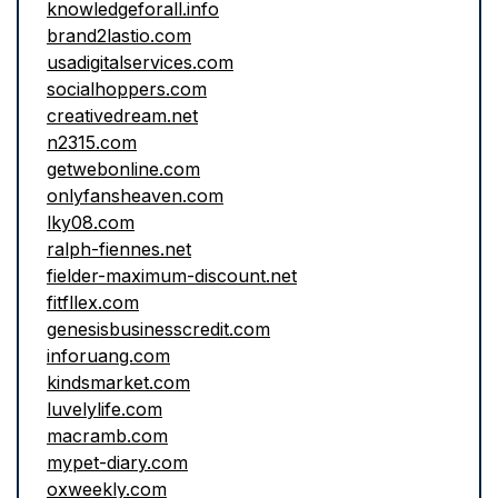
knowledgeforall.info
brand2lastio.com
usadigitalservices.com
socialhoppers.com
creativedream.net
n2315.com
getwebonline.com
onlyfansheaven.com
lky08.com
ralph-fiennes.net
fielder-maximum-discount.net
fitfllex.com
genesisbusinesscredit.com
inforuang.com
kindsmarket.com
luvelylife.com
macramb.com
mypet-diary.com
oxweekly.com