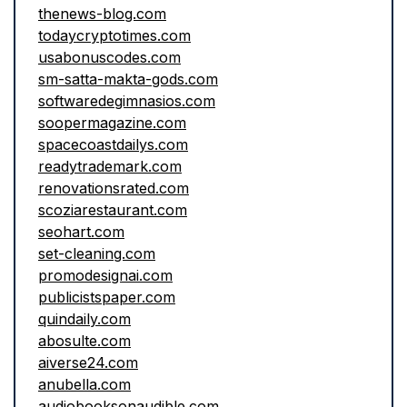
thenews-blog.com
todaycryptotimes.com
usabonuscodes.com
sm-satta-makta-gods.com
softwaredegimnasios.com
soopermagazine.com
spacecoastdailys.com
readytrademark.com
renovationsrated.com
scoziarestaurant.com
seohart.com
set-cleaning.com
promodesignai.com
publicistspaper.com
quindaily.com
abosulte.com
aiverse24.com
anubella.com
audiobooksonaudible.com