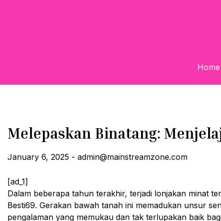
Skip
to
content
Home
Melepaskan Binatang: Menjela
January 6, 2025
-
admin@mainstreamzone.com
[ad_1]
Dalam beberapa tahun terakhir, terjadi lonjakan minat 
Besti69. Gerakan bawah tanah ini memadukan unsur seni 
pengalaman yang memukau dan tak terlupakan baik bag