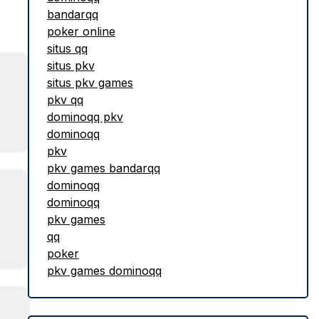
bandarqq
poker online
situs qq
situs pkv
situs pkv games
pkv qq
dominoqq pkv
dominoqq
pkv
pkv games bandarqq
dominoqq
dominoqq
pkv games
qq
poker
pkv games dominoqq