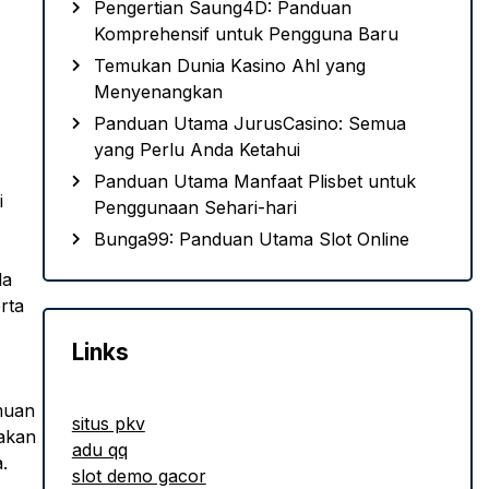
Pengertian Saung4D: Panduan
Komprehensif untuk Pengguna Baru
Temukan Dunia Kasino Ahl yang
Menyenangkan
Panduan Utama JurusCasino: Semua
yang Perlu Anda Ketahui
Panduan Utama Manfaat Plisbet untuk
i
Penggunaan Sehari-hari
Bunga99: Panduan Utama Slot Online
la
rta
Links
emuan
situs pkv
rakan
adu qq
.
slot demo gacor