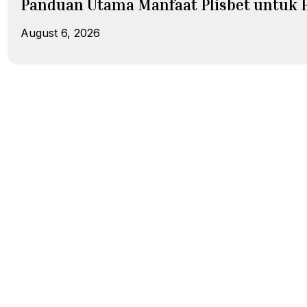
Panduan Utama Manfaat Plisbet untuk 
August 6, 2026