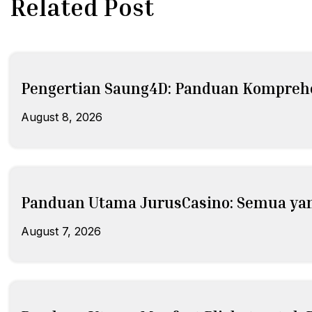
Related Post
Pengertian Saung4D: Panduan Kompreh
August 8, 2026
Panduan Utama JurusCasino: Semua yan
August 7, 2026