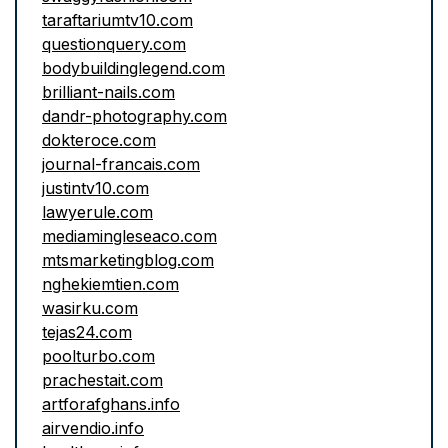
taraftariumtv10.com
questionquery.com
bodybuildinglegend.com
brilliant-nails.com
dandr-photography.com
dokteroce.com
journal-francais.com
justintv10.com
lawyerule.com
mediamingleseaco.com
mtsmarketingblog.com
nghekiemtien.com
wasirku.com
tejas24.com
poolturbo.com
prachestait.com
artforafghans.info
airvendio.info