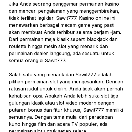
Jika Anda seorang penggemar permainan kasino
dan mencari pengalaman yang menggembirakan,
tidak terlihat lagi dari Sawit777. Kasino online ini
menawarkan berbagai macam game yang pasti
akan membuat Anda terhibur selama berjam -jam.
Dari permainan meja klasik seperti blackjack dan
roulette hingga mesin slot yang menarik dan
permainan dealer langsung, ada sesuatu untuk
semua orang di Sawit777.
Salah satu yang menarik dari Sawit777 adalah
pilihan permainan slot yang mengesankan. Dengan
ratusan judul untuk dipilih, Anda tidak akan pernah
kehabisan opsi. Apakah Anda lebih suka slot tiga
gulungan klasik atau slot video modern dengan
putaran bonus dan fitur khusus, Sawit777 memiliki
semuanya. Dengan tema mulai dari peradaban
kuno hingga film dan acara TV populer, ada
permainan slot untuk setiap selera.