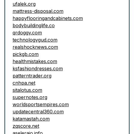
ufalek.org
mattress-disposal.com
happyflooringandcabinets.com
bodybuildinglife.co
qrdoggy.com
technologygud.com
realshocknews.com
pickgb.com
healthmistakes.com
ksfashiondresses.com
patterntrader.org
cnhpa.net
sitalotus.com
supernotes.org
worldsportsempires.com
updatecentral360.com
katamastah.com
zqscore.net
aseleraio.info