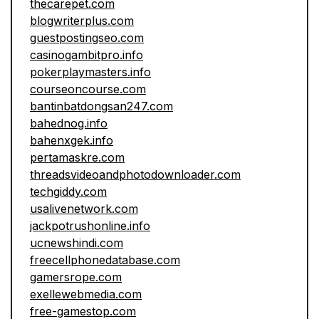
thecarepet.com
blogwriterplus.com
guestpostingseo.com
casinogambitpro.info
pokerplaymasters.info
courseoncourse.com
bantinbatdongsan247.com
bahednog.info
bahenxgek.info
pertamaskre.com
threadsvideoandphotodownloader.com
techgiddy.com
usalivenetwork.com
jackpotrushonline.info
ucnewshindi.com
freecellphonedatabase.com
gamersrope.com
exellewebmedia.com
free-gamestop.com