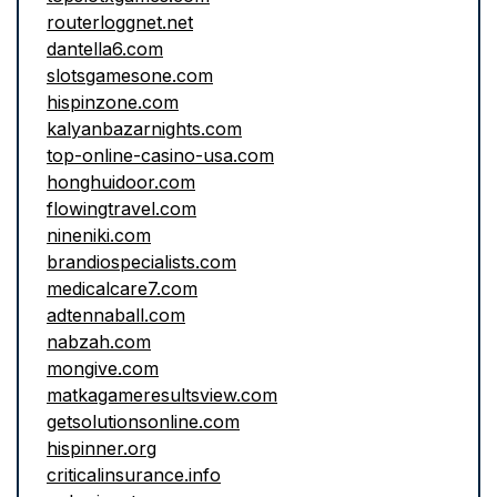
routerloggnet.net
dantella6.com
slotsgamesone.com
hispinzone.com
kalyanbazarnights.com
top-online-casino-usa.com
honghuidoor.com
flowingtravel.com
nineniki.com
brandiospecialists.com
medicalcare7.com
adtennaball.com
nabzah.com
mongive.com
matkagameresultsview.com
getsolutionsonline.com
hispinner.org
criticalinsurance.info