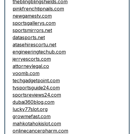
theblingblingshields.com
pinkfrenchtipnails.com
newgamestv.com
sportsgallerys.com
sportsmirrors.net
datasports.net
atasehirescortu.net
engineeringtechub.com
jerryescorts.com
attorneylegal.co
voomb.com
techgadgetpoint.com
tvsportsguide24.com
sportsreviews24.com
dubai360blog.com
lucky77slot.org
growmefast.com
mahkotahokislot.com
onlinecancerpharm.com