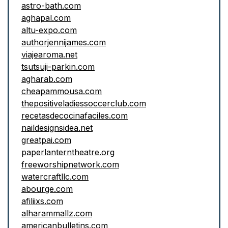
astro-bath.com
aghapal.com
altu-expo.com
authorjennijames.com
viajearoma.net
tsutsuji-parkin.com
agharab.com
cheapammousa.com
thepositiveladiessoccerclub.com
recetasdecocinafaciles.com
naildesignsidea.net
greatpai.com
paperlanterntheatre.org
freeworshipnetwork.com
watercraftllc.com
abourge.com
afiliixs.com
alharammallz.com
americanbulletins.com