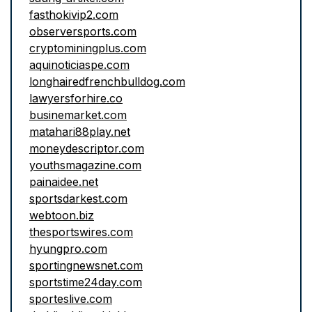
fasthokivip2.com
observersports.com
cryptominingplus.com
aquinoticiaspe.com
longhairedfrenchbulldog.com
lawyersforhire.co
businemarket.com
matahari88play.net
moneydescriptor.com
youthsmagazine.com
painaidee.net
sportsdarkest.com
webtoon.biz
thesportswires.com
hyungpro.com
sportingnewsnet.com
sportstime24day.com
sporteslive.com