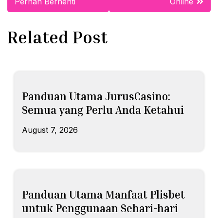
Pernah Berhenti
Online
Related Post
Panduan Utama JurusCasino:
Semua yang Perlu Anda Ketahui
August 7, 2026
Panduan Utama Manfaat Plisbet
untuk Penggunaan Sehari-hari