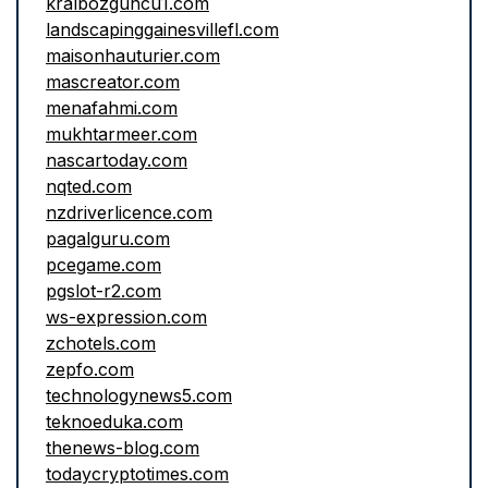
kralbozguncu1.com
landscapinggainesvillefl.com
maisonhauturier.com
mascreator.com
menafahmi.com
mukhtarmeer.com
nascartoday.com
nqted.com
nzdriverlicence.com
pagalguru.com
pcegame.com
pgslot-r2.com
ws-expression.com
zchotels.com
zepfo.com
technologynews5.com
teknoeduka.com
thenews-blog.com
todaycryptotimes.com