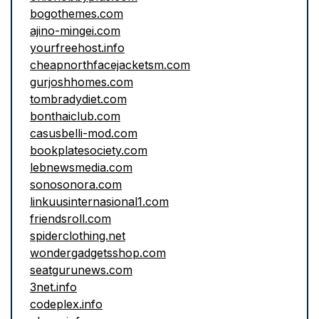
bogothemes.com
ajino-mingei.com
yourfreehost.info
cheapnorthfacejacketsm.com
gurjoshhomes.com
tombradydiet.com
bonthaiclub.com
casusbelli-mod.com
bookplatesociety.com
lebnewsmedia.com
sonosonora.com
linkuusinternasional1.com
friendsroll.com
spiderclothing.net
wondergadgetsshop.com
seatgurunews.com
3net.info
codeplex.info