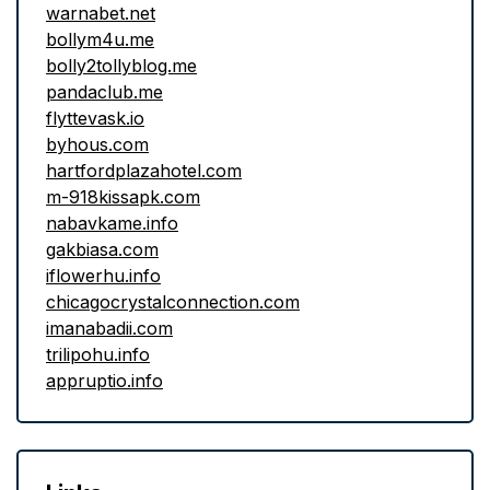
warnabet.net
bollym4u.me
bolly2tollyblog.me
pandaclub.me
flyttevask.io
byhous.com
hartfordplazahotel.com
m-918kissapk.com
nabavkame.info
gakbiasa.com
iflowerhu.info
chicagocrystalconnection.com
imanabadii.com
trilipohu.info
appruptio.info