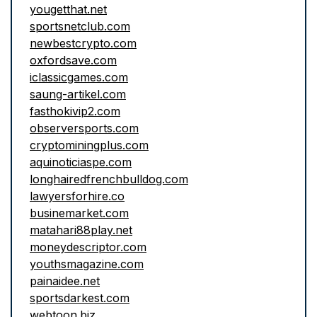
yougetthat.net
sportsnetclub.com
newbestcrypto.com
oxfordsave.com
iclassicgames.com
saung-artikel.com
fasthokivip2.com
observersports.com
cryptominingplus.com
aquinoticiaspe.com
longhairedfrenchbulldog.com
lawyersforhire.co
businemarket.com
matahari88play.net
moneydescriptor.com
youthsmagazine.com
painaidee.net
sportsdarkest.com
webtoon.biz