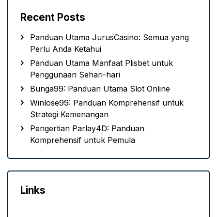
Recent Posts
Panduan Utama JurusCasino: Semua yang
Perlu Anda Ketahui
Panduan Utama Manfaat Plisbet untuk
Penggunaan Sehari-hari
Bunga99: Panduan Utama Slot Online
Winlose99: Panduan Komprehensif untuk
Strategi Kemenangan
Pengertian Parlay4D: Panduan
Komprehensif untuk Pemula
Links