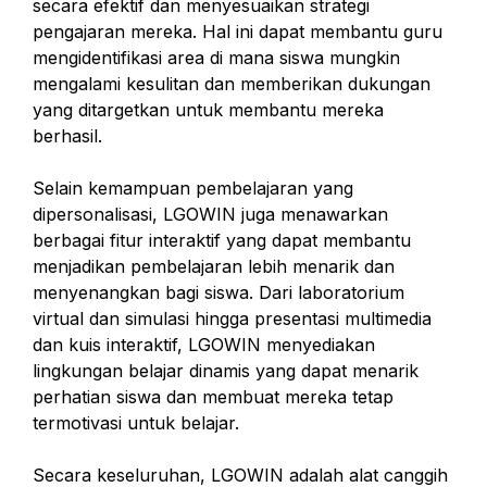
secara efektif dan menyesuaikan strategi
pengajaran mereka. Hal ini dapat membantu guru
mengidentifikasi area di mana siswa mungkin
mengalami kesulitan dan memberikan dukungan
yang ditargetkan untuk membantu mereka
berhasil.
Selain kemampuan pembelajaran yang
dipersonalisasi, LGOWIN juga menawarkan
berbagai fitur interaktif yang dapat membantu
menjadikan pembelajaran lebih menarik dan
menyenangkan bagi siswa. Dari laboratorium
virtual dan simulasi hingga presentasi multimedia
dan kuis interaktif, LGOWIN menyediakan
lingkungan belajar dinamis yang dapat menarik
perhatian siswa dan membuat mereka tetap
termotivasi untuk belajar.
Secara keseluruhan, LGOWIN adalah alat canggih