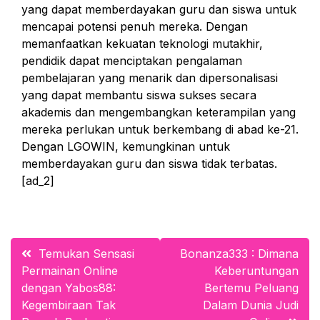
yang dapat memberdayakan guru dan siswa untuk
mencapai potensi penuh mereka. Dengan
memanfaatkan kekuatan teknologi mutakhir,
pendidik dapat menciptakan pengalaman
pembelajaran yang menarik dan dipersonalisasi
yang dapat membantu siswa sukses secara
akademis dan mengembangkan keterampilan yang
mereka perlukan untuk berkembang di abad ke-21.
Dengan LGOWIN, kemungkinan untuk
memberdayakan guru dan siswa tidak terbatas.
[ad_2]
Post
Temukan Sensasi
Bonanza333 : Dimana
Permainan Online
Keberuntungan
navigation
dengan Yabos88:
Bertemu Peluang
Kegembiraan Tak
Dalam Dunia Judi