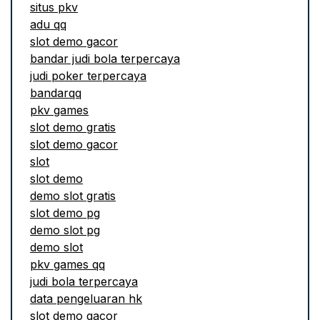
situs pkv
adu qq
slot demo gacor
bandar judi bola terpercaya
judi poker terpercaya
bandarqq
pkv games
slot demo gratis
slot demo gacor
slot
slot demo
demo slot gratis
slot demo pg
demo slot pg
demo slot
pkv games qq
judi bola terpercaya
data pengeluaran hk
slot demo gacor