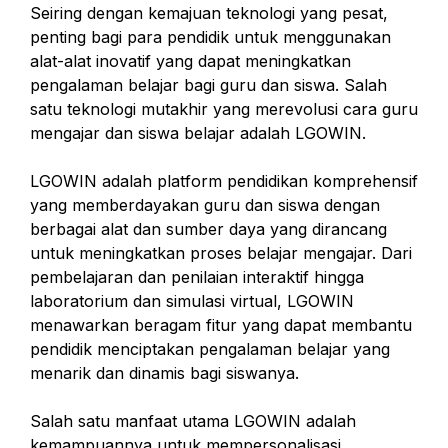
Seiring dengan kemajuan teknologi yang pesat,
penting bagi para pendidik untuk menggunakan
alat-alat inovatif yang dapat meningkatkan
pengalaman belajar bagi guru dan siswa. Salah
satu teknologi mutakhir yang merevolusi cara guru
mengajar dan siswa belajar adalah LGOWIN.
LGOWIN adalah platform pendidikan komprehensif
yang memberdayakan guru dan siswa dengan
berbagai alat dan sumber daya yang dirancang
untuk meningkatkan proses belajar mengajar. Dari
pembelajaran dan penilaian interaktif hingga
laboratorium dan simulasi virtual, LGOWIN
menawarkan beragam fitur yang dapat membantu
pendidik menciptakan pengalaman belajar yang
menarik dan dinamis bagi siswanya.
Salah satu manfaat utama LGOWIN adalah
kemampuannya untuk mempersonalisasi