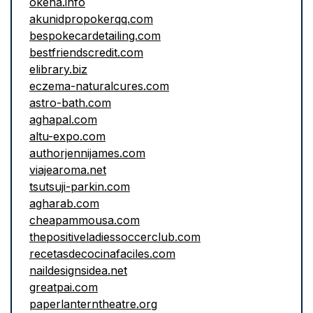
okena.info
akunidpropokerqq.com
bespokecardetailing.com
bestfriendscredit.com
elibrary.biz
eczema-naturalcures.com
astro-bath.com
aghapal.com
altu-expo.com
authorjennijames.com
viajearoma.net
tsutsuji-parkin.com
agharab.com
cheapammousa.com
thepositiveladiessoccerclub.com
recetasdecocinafaciles.com
naildesignsidea.net
greatpai.com
paperlanterntheatre.org