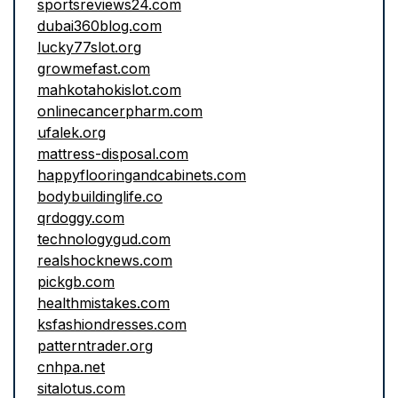
sportsreviews24.com
dubai360blog.com
lucky77slot.org
growmefast.com
mahkotahokislot.com
onlinecancerpharm.com
ufalek.org
mattress-disposal.com
happyflooringandcabinets.com
bodybuildinglife.co
qrdoggy.com
technologygud.com
realshocknews.com
pickgb.com
healthmistakes.com
ksfashiondresses.com
patterntrader.org
cnhpa.net
sitalotus.com