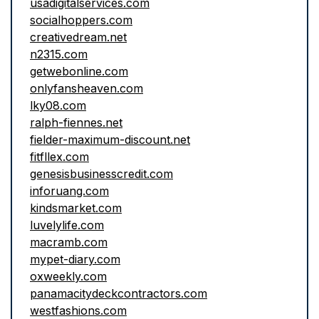
usadigitalservices.com
socialhoppers.com
creativedream.net
n2315.com
getwebonline.com
onlyfansheaven.com
lky08.com
ralph-fiennes.net
fielder-maximum-discount.net
fitfllex.com
genesisbusinesscredit.com
inforuang.com
kindsmarket.com
luvelylife.com
macramb.com
mypet-diary.com
oxweekly.com
panamacitydeckcontractors.com
westfashions.com