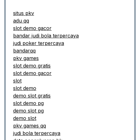
situs pkv
adu qq
slot demo gacor
bandar judi bola terpercaya
judi poker terpercaya
bandarqq
pkv games
slot demo gratis
slot demo gacor
slot
slot demo
demo slot gratis
slot demo pg
demo slot pg
demo slot
pkv games qq
judi bola terpercaya