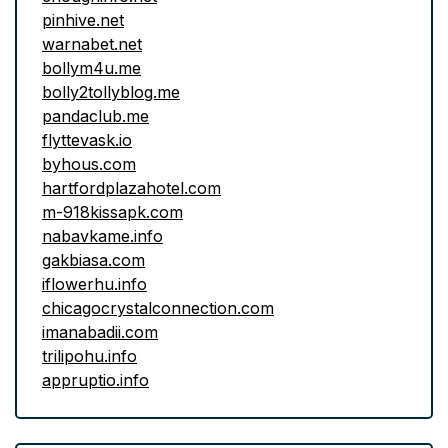
pinhive.net
warnabet.net
bollym4u.me
bolly2tollyblog.me
pandaclub.me
flyttevask.io
byhous.com
hartfordplazahotel.com
m-918kissapk.com
nabavkame.info
gakbiasa.com
iflowerhu.info
chicagocrystalconnection.com
imanabadii.com
trilipohu.info
appruptio.info