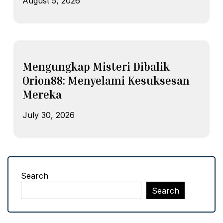
August 5, 2026
Mengungkap Misteri Dibalik
Orion88: Menyelami Kesuksesan
Mereka
July 30, 2026
Search
Search