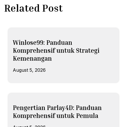
Related Post
Winlose99: Panduan
Komprehensif untuk Strategi
Kemenangan
August 5, 2026
Pengertian Parlay4D: Panduan
Komprehensif untuk Pemula