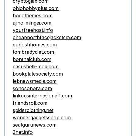
cryptoglax.com
ohiohobbyplus.com
bogothemes.com
ajino-mingei.com
yourfreehost.info
cheapnorthfacejacketsm.com
gurjoshhomes.com
tombradydiet.com
bonthaiclub.com
casusbelli-mod.com
bookplatesociety.com
lebnewsmedia.com
sonosonora.com
linkuusinternasional1.com
friendsroll.com
spiderclothing.net
wondergadgetsshop.com
seatgurunews.com
3net.info