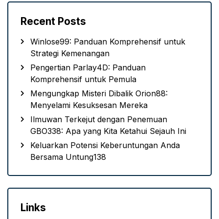
Recent Posts
Winlose99: Panduan Komprehensif untuk
Strategi Kemenangan
Pengertian Parlay4D: Panduan
Komprehensif untuk Pemula
Mengungkap Misteri Dibalik Orion88:
Menyelami Kesuksesan Mereka
Ilmuwan Terkejut dengan Penemuan
GBO338: Apa yang Kita Ketahui Sejauh Ini
Keluarkan Potensi Keberuntungan Anda
Bersama Untung138
Links