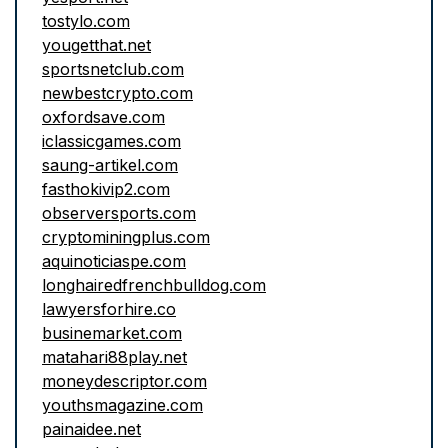
tostylo.com
yougetthat.net
sportsnetclub.com
newbestcrypto.com
oxfordsave.com
iclassicgames.com
saung-artikel.com
fasthokivip2.com
observersports.com
cryptominingplus.com
aquinoticiaspe.com
longhairedfrenchbulldog.com
lawyersforhire.co
businemarket.com
matahari88play.net
moneydescriptor.com
youthsmagazine.com
painaidee.net