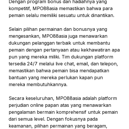
Dengan program bonus dan hadiahnya yang
kompetitif, MPO88asia memastikan bahwa para
pemain selalu memiliki sesuatu untuk dinantikan.
Selain pilihan permainan dan bonusnya yang
mengesankan, MPO88asia juga menawarkan
dukungan pelanggan terbaik untuk membantu
pemain dengan pertanyaan atau kekhawatiran apa
pun yang mereka miliki. Tim dukungan platform
tersedia 24/7 melalui live chat, email, dan telepon,
memastikan bahwa pemain bisa mendapatkan
bantuan yang mereka perlukan kapan pun
mereka membutuhkannya.
Secara keseluruhan, MPO88asia adalah platform
perjudian online papan atas yang menawarkan
pengalaman bermain komprehensif untuk pemain
dari semua level. Dengan fokusnya pada
keamanan, pilihan permainan yang beragam,