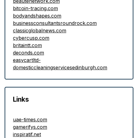
beautenetwork.com
bitcoin-tracing.com
bodyandshapes.com
businessconsultantsroundrock.com
classicglobalnews.com
cybercusp.com
britaintt.com
deconds.com
easycartltd-
domesticcleaningservicesedinburgh.com
Links
uae-times.com
gamerifys.com
inspiratif.net