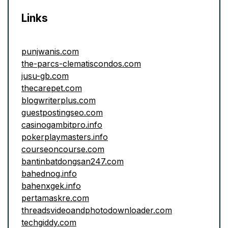
Links
punjwanis.com
the-parcs-clematiscondos.com
jusu-gb.com
thecarepet.com
blogwriterplus.com
guestpostingseo.com
casinogambitpro.info
pokerplaymasters.info
courseoncourse.com
bantinbatdongsan247.com
bahednog.info
bahenxgek.info
pertamaskre.com
threadsvideoandphotodownloader.com
techgiddy.com