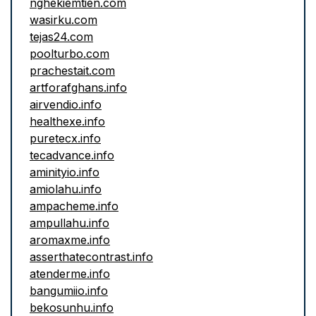
nghekiemtien.com
wasirku.com
tejas24.com
poolturbo.com
prachestait.com
artforafghans.info
airvendio.info
healthexe.info
puretecx.info
tecadvance.info
aminityio.info
amiolahu.info
ampacheme.info
ampullahu.info
aromaxme.info
asserthatecontrast.info
atenderme.info
bangumiio.info
bekosunhu.info