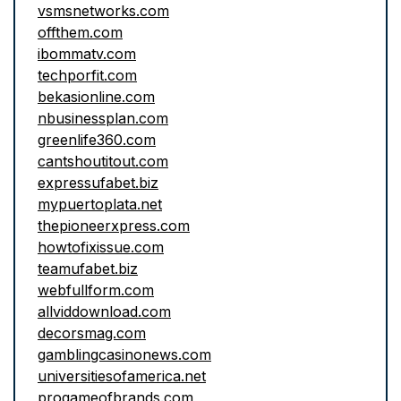
vsmsnetworks.com
offthem.com
ibommatv.com
techporfit.com
bekasionline.com
nbusinessplan.com
greenlife360.com
cantshoutitout.com
expressufabet.biz
mypuertoplata.net
thepioneerxpress.com
howtofixissue.com
teamufabet.biz
webfullform.com
allviddownload.com
decorsmag.com
gamblingcasinonews.com
universitiesofamerica.net
progameofbrands.com