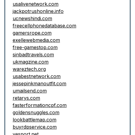
usalivenetwork.com
jackpotrushonline.info
ucnewshindi.com
freecellphonedatabase.com
gamersrope.com
exellewebmedia.com
free-gamestop.com
sinbadtravels.com
ukmagzine.com
wareztech.org
usabestnetwork.com
jessepinkmanoutfit.com
umailsend.com
retarys.com
fasterformationcpf.com
goldensnuggles.com
lookbattlemap.com
buyrdpservice.com
yesport.net