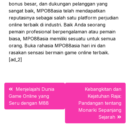
bonus besar, dan dukungan pelanggan yang
sangat baik, MPO88asia telah mendapatkan
reputasinya sebagai salah satu platform perjudian
online terbaik di industri. Baik Anda seorang
pemain profesional berpengalaman atau pemain
biasa, MPO88asia memiliki sesuatu untuk semua
orang. Buka rahasia MPO88asia hari ini dan
rasakan sensasi bermain game online terbaik.
[ad_2]
Post
Menjelajahi Dunia
Kebangkitan dan
Game Online yang
Kejatuhan Raja:
navigation
Seru dengan M88
Pandangan tentang
Monarki Sepanjang
Sejarah