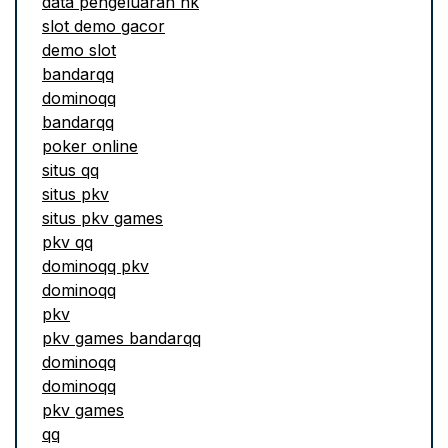
data pengeluaran hk
slot demo gacor
demo slot
bandarqq
dominoqq
bandarqq
poker online
situs qq
situs pkv
situs pkv games
pkv qq
dominoqq pkv
dominoqq
pkv
pkv games bandarqq
dominoqq
dominoqq
pkv games
qq