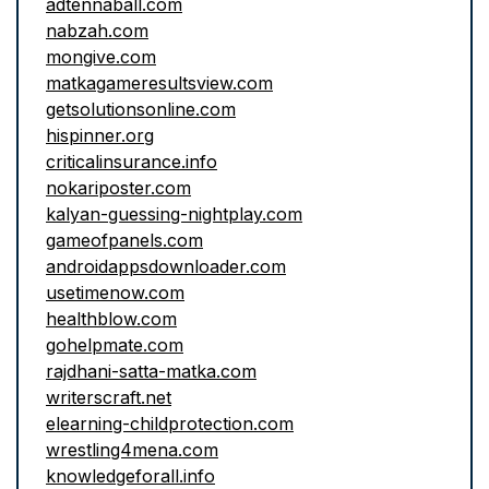
adtennaball.com
nabzah.com
mongive.com
matkagameresultsview.com
getsolutionsonline.com
hispinner.org
criticalinsurance.info
nokariposter.com
kalyan-guessing-nightplay.com
gameofpanels.com
androidappsdownloader.com
usetimenow.com
healthblow.com
gohelpmate.com
rajdhani-satta-matka.com
writerscraft.net
elearning-childprotection.com
wrestling4mena.com
knowledgeforall.info