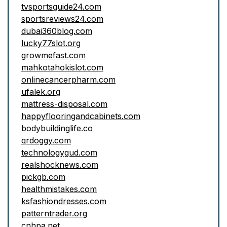
tvsportsguide24.com
sportsreviews24.com
dubai360blog.com
lucky77slot.org
growmefast.com
mahkotahokislot.com
onlinecancerpharm.com
ufalek.org
mattress-disposal.com
happyflooringandcabinets.com
bodybuildinglife.co
qrdoggy.com
technologygud.com
realshocknews.com
pickgb.com
healthmistakes.com
ksfashiondresses.com
patterntrader.org
cnhpa.net