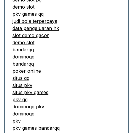
demo slot
pkv games qq
judi bola terpercaya
data pengeluaran hk
slot demo gacor
demo slot
bandarqq
dominoqq
bandarqq
poker online
situs qq
situs pkv
situs pkv games
pkv qq
dominoqq pkv
dominoqq
pkv
pkv games bandarqq