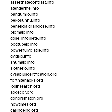
asserthatecontrast.info
atenderme.info
bangumiio.info
bekosunhu.info
beneficialgrandiose.info
blomaio.info
dosellinfoplete.info
podtubeio.info
powerfulvolatile.info
qvidsio.info
shumaio.info
slotherio.info
cysapluscertification.org
fortnitehacks.org
loginsearch.org
aodecor.org
donorsmatch.org
nowtimes.org
casinoeing.org