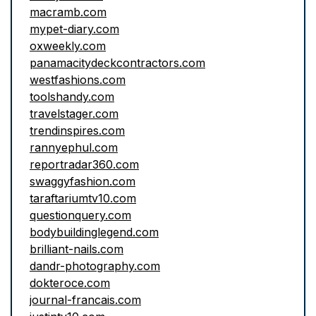
macramb.com
mypet-diary.com
oxweekly.com
panamacitydeckcontractors.com
westfashions.com
toolshandy.com
travelstager.com
trendinspires.com
rannyephul.com
reportradar360.com
swaggyfashion.com
taraftariumtv10.com
questionquery.com
bodybuildinglegend.com
brilliant-nails.com
dandr-photography.com
dokteroce.com
journal-francais.com