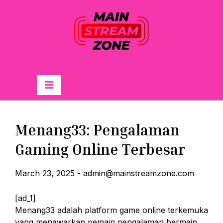
Skip
to
content
Primary
Menu
Menang33: Pengalaman
Gaming Online Terbesar
March 23, 2025
-
admin@mainstreamzone.com
[ad_1]
Menang33 adalah platform game online terkemuka
yang menawarkan pemain pengalaman bermain