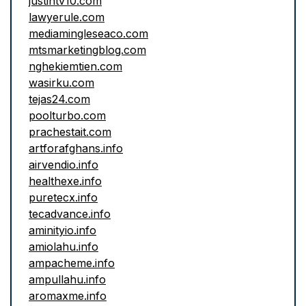
justintv10.com
lawyerule.com
mediamingleseaco.com
mtsmarketingblog.com
nghekiemtien.com
wasirku.com
tejas24.com
poolturbo.com
prachestait.com
artforafghans.info
airvendio.info
healthexe.info
puretecx.info
tecadvance.info
aminityio.info
amiolahu.info
ampacheme.info
ampullahu.info
aromaxme.info