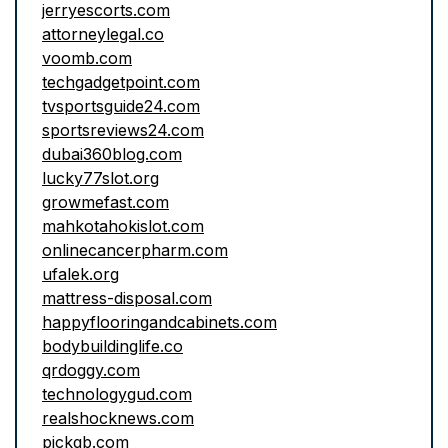
jerryescorts.com
attorneylegal.co
voomb.com
techgadgetpoint.com
tvsportsguide24.com
sportsreviews24.com
dubai360blog.com
lucky77slot.org
growmefast.com
mahkotahokislot.com
onlinecancerpharm.com
ufalek.org
mattress-disposal.com
happyflooringandcabinets.com
bodybuildinglife.co
qrdoggy.com
technologygud.com
realshocknews.com
pickgb.com