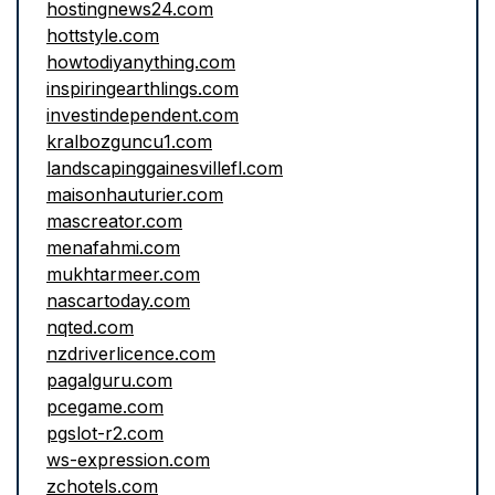
hostingnews24.com
hottstyle.com
howtodiyanything.com
inspiringearthlings.com
investindependent.com
kralbozguncu1.com
landscapinggainesvillefl.com
maisonhauturier.com
mascreator.com
menafahmi.com
mukhtarmeer.com
nascartoday.com
nqted.com
nzdriverlicence.com
pagalguru.com
pcegame.com
pgslot-r2.com
ws-expression.com
zchotels.com