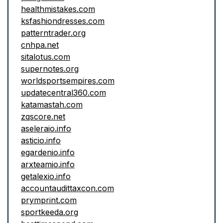
healthmistakes.com
ksfashiondresses.com
patterntrader.org
cnhpa.net
sitalotus.com
supernotes.org
worldsportsempires.com
updatecentral360.com
katamastah.com
zqscore.net
aseleraio.info
asticio.info
egardenio.info
arxteamio.info
getalexio.info
accountaudittaxcon.com
prymprint.com
sportkeeda.org