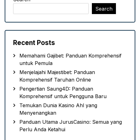
Search
Recent Posts
Memahami Gajibet: Panduan Komprehensif
untuk Pemula
Menjelajahi Majestibet: Panduan
Komprehensif Taruhan Online
Pengertian Saung4D: Panduan
Komprehensif untuk Pengguna Baru
Temukan Dunia Kasino Ahl yang
Menyenangkan
Panduan Utama JurusCasino: Semua yang
Perlu Anda Ketahui