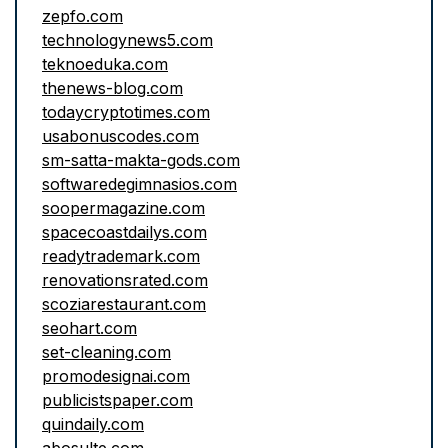
zepfo.com
technologynews5.com
teknoeduka.com
thenews-blog.com
todaycryptotimes.com
usabonuscodes.com
sm-satta-makta-gods.com
softwaredegimnasios.com
soopermagazine.com
spacecoastdailys.com
readytrademark.com
renovationsrated.com
scoziarestaurant.com
seohart.com
set-cleaning.com
promodesignai.com
publicistspaper.com
quindaily.com