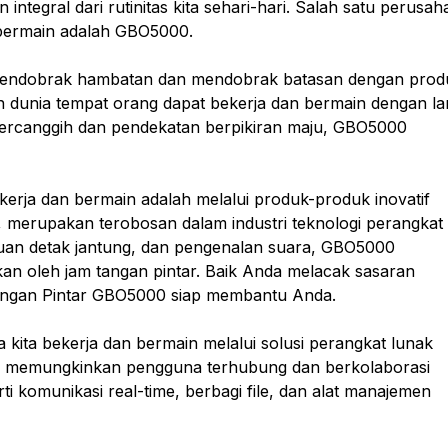
 integral dari rutinitas kita sehari-hari. Salah satu perusa
 bermain adalah GBO5000.
mendobrak hambatan dan mendobrak batasan dengan prod
n dunia tempat orang dapat bekerja dan bermain dengan la
tercanggih dan pendekatan berpikiran maju, GBO5000
erja dan bermain adalah melalui produk-produk inovatif
merupakan terobosan dalam industri teknologi perangkat
auan detak jantung, dan pengenalan suara, GBO5000
an oleh jam tangan pintar. Baik Anda melacak sasaran
Tangan Pintar GBO5000 siap membantu Anda.
kita bekerja dan bermain melalui solusi perangkat lunak
t, memungkinkan pengguna terhubung dan berkolaborasi
ti komunikasi real-time, berbagi file, dan alat manajemen