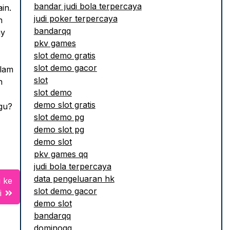
bandar judi bola terpercaya
in.
judi poker terpercaya
n
bandarqq
ay
pkv games
slot demo gratis
slot demo gacor
alam
slot
n
slot demo
demo slot gratis
gu?
slot demo pg
demo slot pg
demo slot
pkv games qq
judi bola terpercaya
data pengeluaran hk
 ke
slot demo gacor
i
demo slot
bandarqq
dominoqq