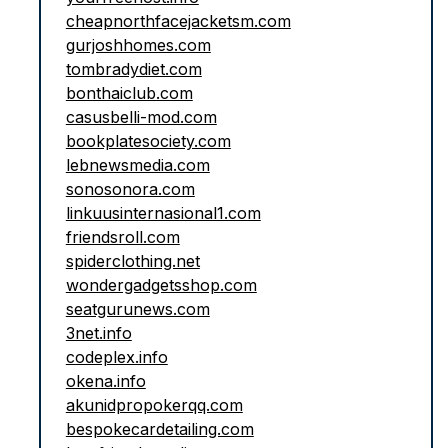
cheapnorthfacejacketsm.com
gurjoshhomes.com
tombradydiet.com
bonthaiclub.com
casusbelli-mod.com
bookplatesociety.com
lebnewsmedia.com
sonosonora.com
linkuusinternasional1.com
friendsroll.com
spiderclothing.net
wondergadgetsshop.com
seatgurunews.com
3net.info
codeplex.info
okena.info
akunidpropokerqq.com
bespokecardetailing.com