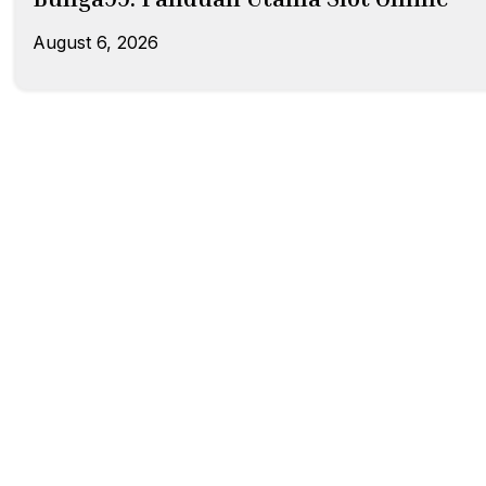
August 6, 2026