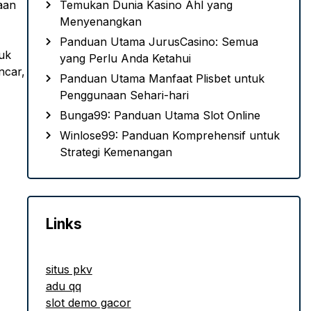
haan
Temukan Dunia Kasino Ahl yang
Menyenangkan
Panduan Utama JurusCasino: Semua
uk
yang Perlu Anda Ketahui
ncar,
Panduan Utama Manfaat Plisbet untuk
Penggunaan Sehari-hari
Bunga99: Panduan Utama Slot Online
Winlose99: Panduan Komprehensif untuk
Strategi Kemenangan
Links
situs pkv
adu qq
slot demo gacor