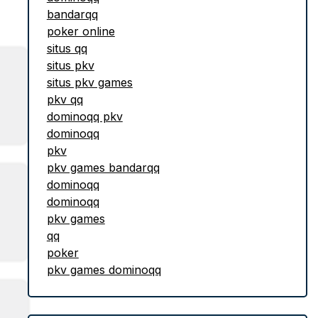
bandarqq
poker online
situs qq
situs pkv
situs pkv games
pkv qq
dominoqq pkv
dominoqq
pkv
pkv games bandarqq
dominoqq
dominoqq
pkv games
qq
poker
pkv games dominoqq