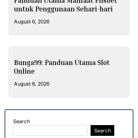
Panduan Utama Manfaat Plisbet
untuk Penggunaan Sehari-hari
August 6, 2026
Bunga99: Panduan Utama Slot
Online
August 6, 2026
Search
Search