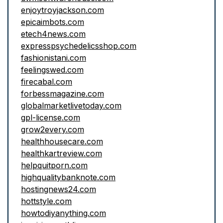
enjoytroyjackson.com
epicaimbots.com
etech4news.com
expresspsychedelicsshop.com
fashionistani.com
feelingswed.com
firecabal.com
forbessmagazine.com
globalmarketlivetoday.com
gpl-license.com
grow2every.com
healthhousecare.com
healthkartreview.com
helpquitporn.com
highqualitybanknote.com
hostingnews24.com
hottstyle.com
howtodiyanything.com