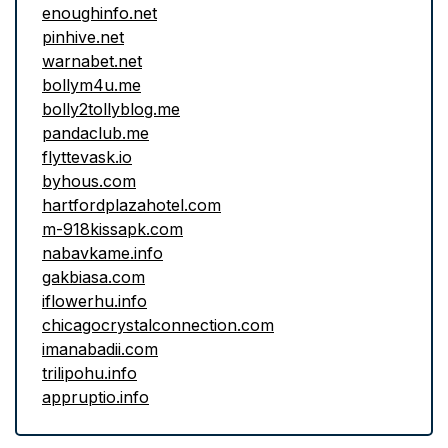
enoughinfo.net
pinhive.net
warnabet.net
bollym4u.me
bolly2tollyblog.me
pandaclub.me
flyttevask.io
byhous.com
hartfordplazahotel.com
m-918kissapk.com
nabavkame.info
gakbiasa.com
iflowerhu.info
chicagocrystalconnection.com
imanabadii.com
trilipohu.info
appruptio.info