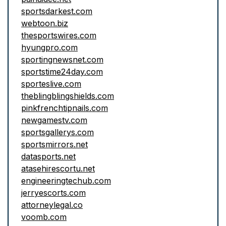
sportsdarkest.com
webtoon.biz
thesportswires.com
hyungpro.com
sportingnewsnet.com
sportstime24day.com
sporteslive.com
theblingblingshields.com
pinkfrenchtipnails.com
newgamestv.com
sportsgallerys.com
sportsmirrors.net
datasports.net
atasehirescortu.net
engineeringtechub.com
jerryescorts.com
attorneylegal.co
voomb.com