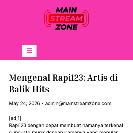
Skip
to
content
Primary
Menu
Mengenal Rapi123: Artis di
Balik Hits
May 24, 2026
-
admin@mainstreamzone.com
[ad_1]
Rapi123 dengan cepat membuat namanya terkenal
di industri musik dengan iramanya yang menular