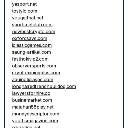
yesport.net
tostylo.com
yougetthat.net
sportsnetclub.com
newbestcrypto.com
oxfordsave.com
iclassicgames.com
saung-artikel.com
fasthokivip2.com
observersports.com
cryptominingplus.com
aquinoticiaspe.com
longhairedfrenchbulldog.com
lawyersforhire.co
businemarket.com
matahari88play.net
moneydescriptor.com
youthsmagazine.com
painaidee.net