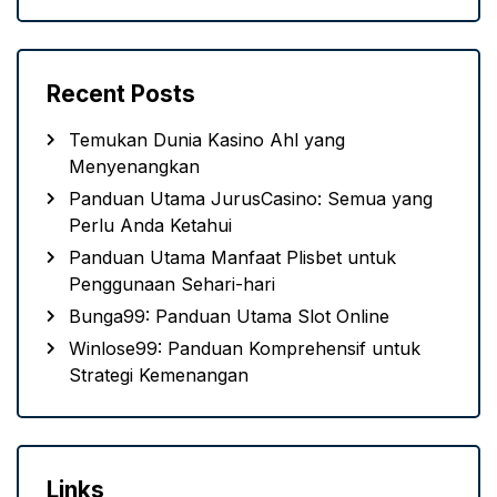
Recent Posts
Temukan Dunia Kasino Ahl yang
Menyenangkan
Panduan Utama JurusCasino: Semua yang
Perlu Anda Ketahui
Panduan Utama Manfaat Plisbet untuk
Penggunaan Sehari-hari
Bunga99: Panduan Utama Slot Online
Winlose99: Panduan Komprehensif untuk
Strategi Kemenangan
Links