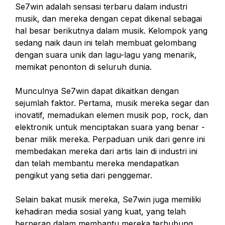
Se7win adalah sensasi terbaru dalam industri
musik, dan mereka dengan cepat dikenal sebagai
hal besar berikutnya dalam musik. Kelompok yang
sedang naik daun ini telah membuat gelombang
dengan suara unik dan lagu-lagu yang menarik,
memikat penonton di seluruh dunia.
Munculnya Se7win dapat dikaitkan dengan
sejumlah faktor. Pertama, musik mereka segar dan
inovatif, memadukan elemen musik pop, rock, dan
elektronik untuk menciptakan suara yang benar -
benar milik mereka. Perpaduan unik dari genre ini
membedakan mereka dari artis lain di industri ini
dan telah membantu mereka mendapatkan
pengikut yang setia dari penggemar.
Selain bakat musik mereka, Se7win juga memiliki
kehadiran media sosial yang kuat, yang telah
berperan dalam membantu mereka terhubung