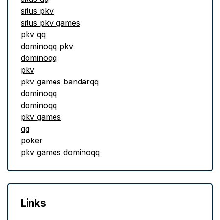
situs pkv
situs pkv games
pkv qq
dominoqq pkv
dominoqq
pkv
pkv games bandarqq
dominoqq
dominoqq
pkv games
qq
poker
pkv games dominoqq
Links