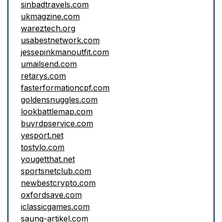
sinbadtravels.com
ukmagzine.com
wareztech.org
usabestnetwork.com
jessepinkmanoutfit.com
umailsend.com
retarys.com
fasterformationcpf.com
goldensnuggles.com
lookbattlemap.com
buyrdpservice.com
yesport.net
tostylo.com
yougetthat.net
sportsnetclub.com
newbestcrypto.com
oxfordsave.com
iclassicgames.com
saung-artikel.com