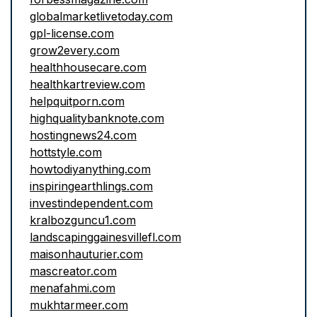
globalmarketlivetoday.com
gpl-license.com
grow2every.com
healthhousecare.com
healthkartreview.com
helpquitporn.com
highqualitybanknote.com
hostingnews24.com
hottstyle.com
howtodiyanything.com
inspiringearthlings.com
investindependent.com
kralbozguncu1.com
landscapinggainesvillefl.com
maisonhauturier.com
mascreator.com
menafahmi.com
mukhtarmeer.com