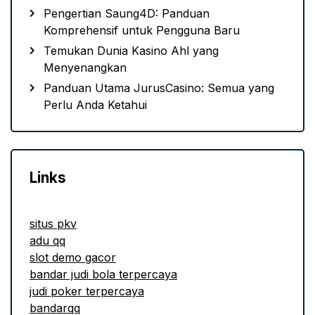
Pengertian Saung4D: Panduan
Komprehensif untuk Pengguna Baru
Temukan Dunia Kasino Ahl yang
Menyenangkan
Panduan Utama JurusCasino: Semua yang
Perlu Anda Ketahui
Links
situs pkv
adu qq
slot demo gacor
bandar judi bola terpercaya
judi poker terpercaya
bandarqq