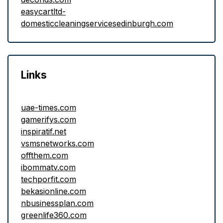
easycartltd-
domesticcleaningservicesedinburgh.com
Links
uae-times.com
gamerifys.com
inspiratif.net
vsmsnetworks.com
offthem.com
ibommatv.com
techporfit.com
bekasionline.com
nbusinessplan.com
greenlife360.com