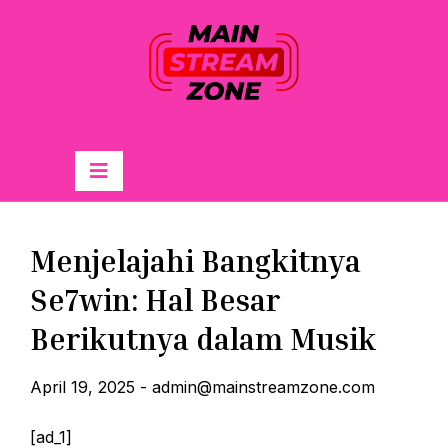
Skip
to
content
Primary
Menu
Menjelajahi Bangkitnya
Se7win: Hal Besar
Berikutnya dalam Musik
April 19, 2025
-
admin@mainstreamzone.com
[ad_1]