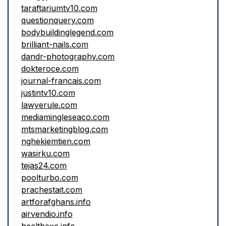
taraftariumtv10.com
questionquery.com
bodybuildinglegend.com
brilliant-nails.com
dandr-photography.com
dokteroce.com
journal-francais.com
justintv10.com
lawyerule.com
mediamingleseaco.com
mtsmarketingblog.com
nghekiemtien.com
wasirku.com
tejas24.com
poolturbo.com
prachestait.com
artforafghans.info
airvendio.info