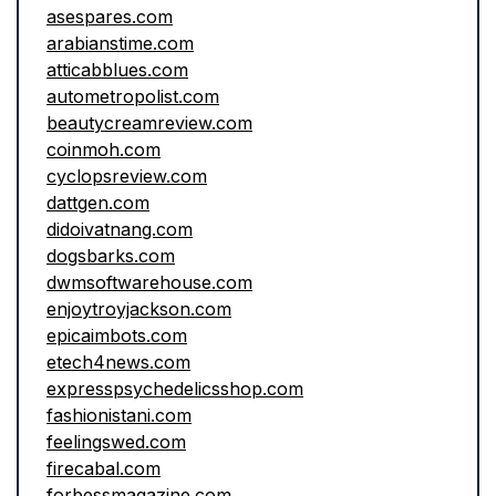
asespares.com
arabianstime.com
atticabblues.com
autometropolist.com
beautycreamreview.com
coinmoh.com
cyclopsreview.com
dattgen.com
didoivatnang.com
dogsbarks.com
dwmsoftwarehouse.com
enjoytroyjackson.com
epicaimbots.com
etech4news.com
expresspsychedelicsshop.com
fashionistani.com
feelingswed.com
firecabal.com
forbessmagazine.com