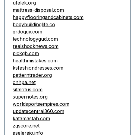
ufalek.org
mattress-disposal.com
happyflooringandcabinets.com
bodybuildinglife.co
qrdoggy.com
technologygud.com
realshocknews.com
pickgb.com
healthmistakes.com
ksfashiondresses.com
patterntrader.org
cnhpa.net
sitalotus.com
supernotes.org
worldsportsempires.com
updatecentral360.com
katamastah.com
zqscore.net
aseleraio.info