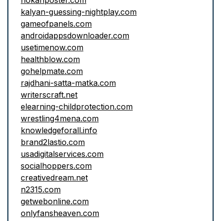
nokariposter.com
kalyan-guessing-nightplay.com
gameofpanels.com
androidappsdownloader.com
usetimenow.com
healthblow.com
gohelpmate.com
rajdhani-satta-matka.com
writerscraft.net
elearning-childprotection.com
wrestling4mena.com
knowledgeforall.info
brand2lastio.com
usadigitalservices.com
socialhoppers.com
creativedream.net
n2315.com
getwebonline.com
onlyfansheaven.com