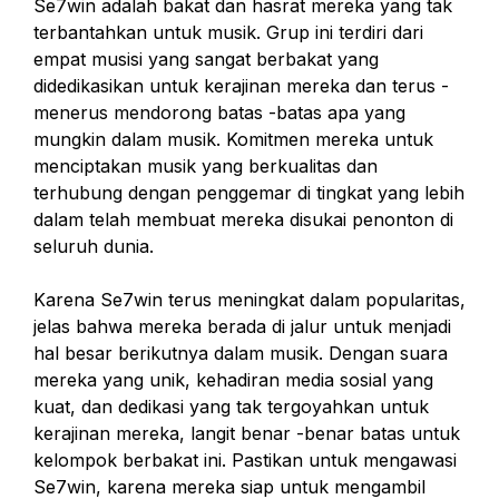
Se7win adalah bakat dan hasrat mereka yang tak
terbantahkan untuk musik. Grup ini terdiri dari
empat musisi yang sangat berbakat yang
didedikasikan untuk kerajinan mereka dan terus -
menerus mendorong batas -batas apa yang
mungkin dalam musik. Komitmen mereka untuk
menciptakan musik yang berkualitas dan
terhubung dengan penggemar di tingkat yang lebih
dalam telah membuat mereka disukai penonton di
seluruh dunia.
Karena Se7win terus meningkat dalam popularitas,
jelas bahwa mereka berada di jalur untuk menjadi
hal besar berikutnya dalam musik. Dengan suara
mereka yang unik, kehadiran media sosial yang
kuat, dan dedikasi yang tak tergoyahkan untuk
kerajinan mereka, langit benar -benar batas untuk
kelompok berbakat ini. Pastikan untuk mengawasi
Se7win, karena mereka siap untuk mengambil