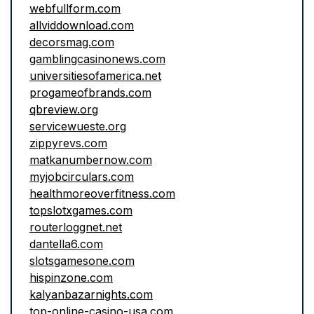
webfullform.com
allviddownload.com
decorsmag.com
gamblingcasinonews.com
universitiesofamerica.net
progameofbrands.com
qbreview.org
servicewueste.org
zippyrevs.com
matkanumbernow.com
myjobcirculars.com
healthmoreoverfitness.com
topslotxgames.com
routerloggnet.net
dantella6.com
slotsgamesone.com
hispinzone.com
kalyanbazarnights.com
top-online-casino-usa.com