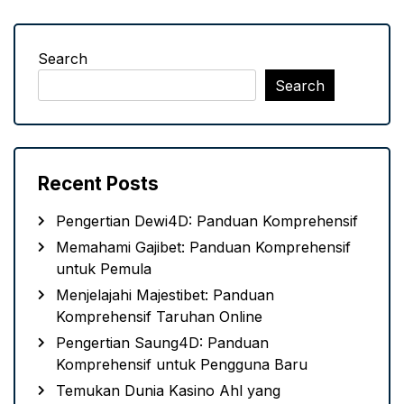
Search
Search
Recent Posts
Pengertian Dewi4D: Panduan Komprehensif
Memahami Gajibet: Panduan Komprehensif
untuk Pemula
Menjelajahi Majestibet: Panduan
Komprehensif Taruhan Online
Pengertian Saung4D: Panduan
Komprehensif untuk Pengguna Baru
Temukan Dunia Kasino Ahl yang