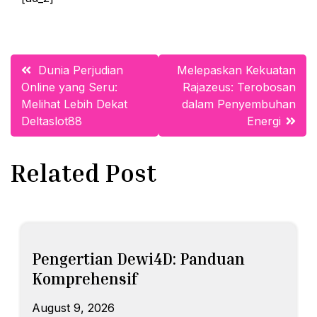
Post
Dunia Perjudian
Melepaskan Kekuatan
Online yang Seru:
Rajazeus: Terobosan
navigation
Melihat Lebih Dekat
dalam Penyembuhan
Deltaslot88
Energi
Related Post
Pengertian Dewi4D: Panduan
Komprehensif
August 9, 2026