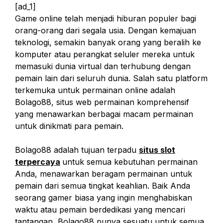
[ad_1]
Game online telah menjadi hiburan populer bagi
orang-orang dari segala usia. Dengan kemajuan
teknologi, semakin banyak orang yang beralih ke
komputer atau perangkat seluler mereka untuk
memasuki dunia virtual dan terhubung dengan
pemain lain dari seluruh dunia. Salah satu platform
terkemuka untuk permainan online adalah
Bolago88, situs web permainan komprehensif
yang menawarkan berbagai macam permainan
untuk dinikmati para pemain.
Bolago88 adalah tujuan terpadu
situs slot
terpercaya
untuk semua kebutuhan permainan
Anda, menawarkan beragam permainan untuk
pemain dari semua tingkat keahlian. Baik Anda
seorang gamer biasa yang ingin menghabiskan
waktu atau pemain berdedikasi yang mencari
tantangan, Bolago88 punya sesuatu untuk semua