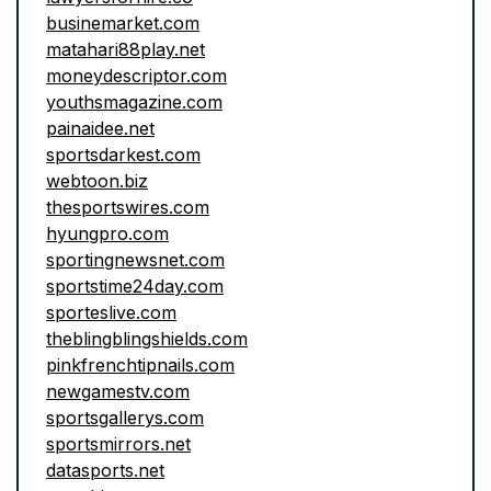
businemarket.com
matahari88play.net
moneydescriptor.com
youthsmagazine.com
painaidee.net
sportsdarkest.com
webtoon.biz
thesportswires.com
hyungpro.com
sportingnewsnet.com
sportstime24day.com
sporteslive.com
theblingblingshields.com
pinkfrenchtipnails.com
newgamestv.com
sportsgallerys.com
sportsmirrors.net
datasports.net