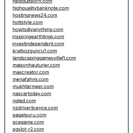
helpquitporn.com
highqualitybanknote.com
hostingnews24.com
hottstyle.com
howtodiyanything.com
inspiringearthlings.com
investindependent.com
kralbozguncu1.com
landscapinggainesvillefl.com
maisonhauturier.com
mascreator.com
menafahmi.com
mukhtarmeer.com
nascartoday.com
nqted.com
nzdriverlicence.com
pagalguru.com
pcegame.com
pgslot-r2.com