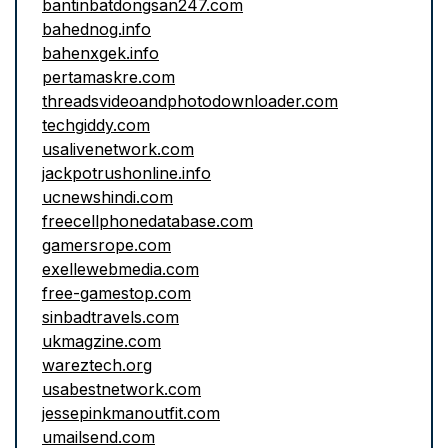
bantinbatdongsan247.com
bahednog.info
bahenxgek.info
pertamaskre.com
threadsvideoandphotodownloader.com
techgiddy.com
usalivenetwork.com
jackpotrushonline.info
ucnewshindi.com
freecellphonedatabase.com
gamersrope.com
exellewebmedia.com
free-gamestop.com
sinbadtravels.com
ukmagzine.com
wareztech.org
usabestnetwork.com
jessepinkmanoutfit.com
umailsend.com