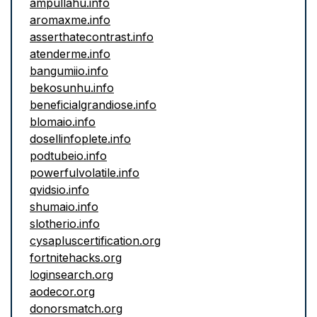
ampullahu.info
aromaxme.info
asserthatecontrast.info
atenderme.info
bangumiio.info
bekosunhu.info
beneficialgrandiose.info
blomaio.info
dosellinfoplete.info
podtubeio.info
powerfulvolatile.info
qvidsio.info
shumaio.info
slotherio.info
cysapluscertification.org
fortnitehacks.org
loginsearch.org
aodecor.org
donorsmatch.org