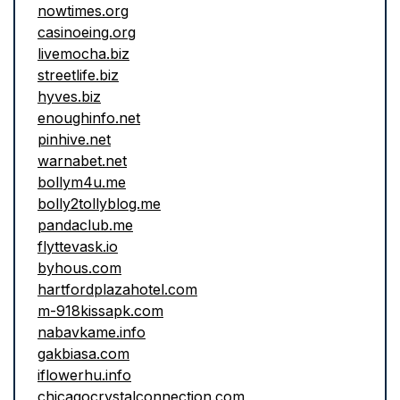
nowtimes.org
casinoeing.org
livemocha.biz
streetlife.biz
hyves.biz
enoughinfo.net
pinhive.net
warnabet.net
bollym4u.me
bolly2tollyblog.me
pandaclub.me
flyttevask.io
byhous.com
hartfordplazahotel.com
m-918kissapk.com
nabavkame.info
gakbiasa.com
iflowerhu.info
chicagocrystalconnection.com