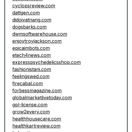
cyclopsreview.com
dattgen.com
didoivatnang.com
dogsbarks.com
dwmsoftwarehouse.com
enjoytroyjackson.com
epicaimbots.com
etech4news.com
expresspsychedelicsshop.com
fashionistani.com
feelingswed.com
firecabal.com
forbessmagazine.com
globalmarketlivetoday.com
gpl-license.com
grow2every.com
healthhousecare.com
healthkartreview.com