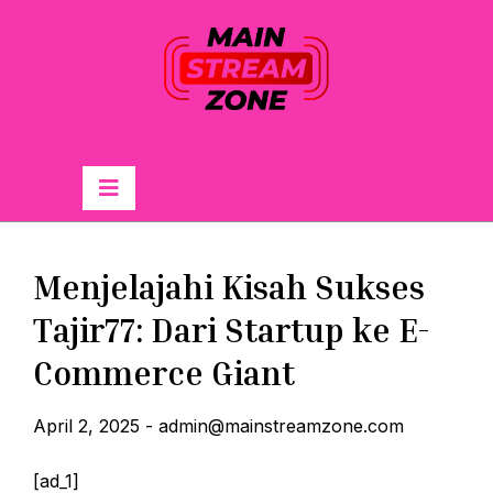
Skip
to
content
Primary
Menu
Menjelajahi Kisah Sukses
Tajir77: Dari Startup ke E-
Commerce Giant
April 2, 2025
-
admin@mainstreamzone.com
[ad_1]