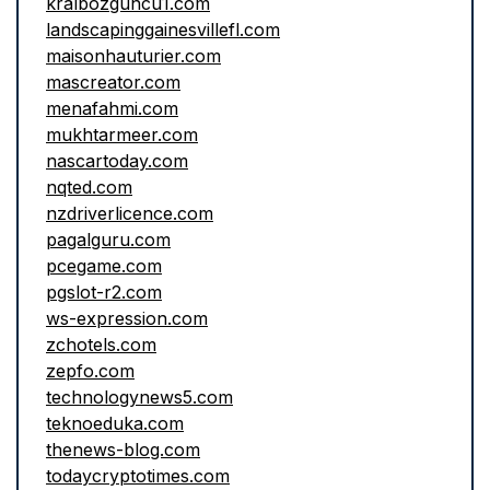
kralbozguncu1.com
landscapinggainesvillefl.com
maisonhauturier.com
mascreator.com
menafahmi.com
mukhtarmeer.com
nascartoday.com
nqted.com
nzdriverlicence.com
pagalguru.com
pcegame.com
pgslot-r2.com
ws-expression.com
zchotels.com
zepfo.com
technologynews5.com
teknoeduka.com
thenews-blog.com
todaycryptotimes.com