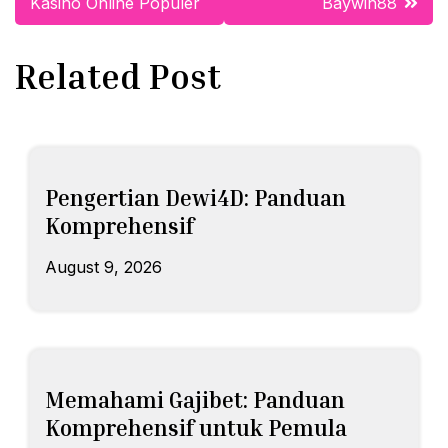
Kasino Online Populer
Baywin88
Related Post
Pengertian Dewi4D: Panduan
Komprehensif
August 9, 2026
Memahami Gajibet: Panduan
Komprehensif untuk Pemula