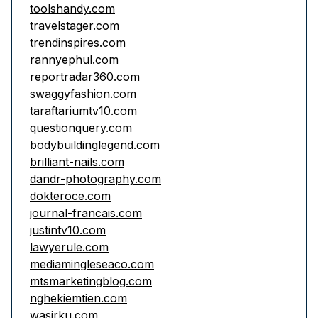
toolshandy.com
travelstager.com
trendinspires.com
rannyephul.com
reportradar360.com
swaggyfashion.com
taraftariumtv10.com
questionquery.com
bodybuildinglegend.com
brilliant-nails.com
dandr-photography.com
dokteroce.com
journal-francais.com
justintv10.com
lawyerule.com
mediamingleseaco.com
mtsmarketingblog.com
nghekiemtien.com
wasirku.com