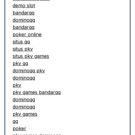
demo slot
bandarqq
dominoqq
bandarqq
poker online
situs qq
situs pkv
situs pkv games
pkv qq
dominoqq pkv
dominoqq
pkv
pkv games bandarqq
dominoqq
dominoqq
pkv games
qq
poker