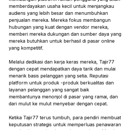
memberdayakan usaha kecil untuk menjangkau
audiens yang lebih besar dan menumbuhkan
penjualan mereka. Mereka fokus membangun
hubungan yang kuat dengan vendor mereka,
memberi mereka dukungan dan sumber daya yang
mereka butuhkan untuk berhasil di pasar online
yang kompetitif.
Melalui dedikasi dan kerja keras mereka, Tajir77
dengan cepat mendapatkan daya tarik dan mulai
menarik basis pelanggan yang setia. Reputasi
platform untuk produk -produk berkualitas dan
layanan pelanggan yang sangat baik
membantunya menonjol di pasar yang ramai, dan
dari mulut ke mulut menyebar dengan cepat.
Ketika Tajir77 terus tumbuh, para pendiri membuat
keputusan strategis untuk memperluas penawaran