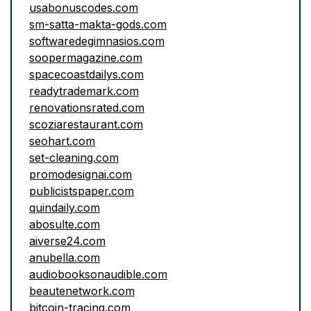
usabonuscodes.com
sm-satta-makta-gods.com
softwaredegimnasios.com
soopermagazine.com
spacecoastdailys.com
readytrademark.com
renovationsrated.com
scoziarestaurant.com
seohart.com
set-cleaning.com
promodesignai.com
publicistspaper.com
quindaily.com
abosulte.com
aiverse24.com
anubella.com
audiobooksonaudible.com
beautenetwork.com
bitcoin-tracing.com