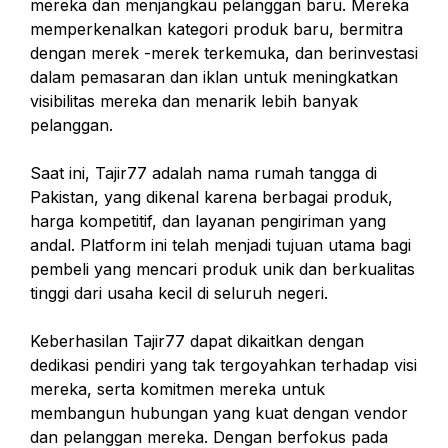
mereka dan menjangkau pelanggan baru. Mereka
memperkenalkan kategori produk baru, bermitra
dengan merek -merek terkemuka, dan berinvestasi
dalam pemasaran dan iklan untuk meningkatkan
visibilitas mereka dan menarik lebih banyak
pelanggan.
Saat ini, Tajir77 adalah nama rumah tangga di
Pakistan, yang dikenal karena berbagai produk,
harga kompetitif, dan layanan pengiriman yang
andal. Platform ini telah menjadi tujuan utama bagi
pembeli yang mencari produk unik dan berkualitas
tinggi dari usaha kecil di seluruh negeri.
Keberhasilan Tajir77 dapat dikaitkan dengan
dedikasi pendiri yang tak tergoyahkan terhadap visi
mereka, serta komitmen mereka untuk
membangun hubungan yang kuat dengan vendor
dan pelanggan mereka. Dengan berfokus pada