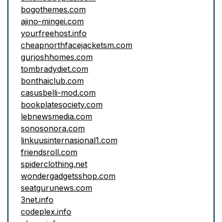
bogothemes.com
ajino-mingei.com
yourfreehost.info
cheapnorthfacejacketsm.com
gurjoshhomes.com
tombradydiet.com
bonthaiclub.com
casusbelli-mod.com
bookplatesociety.com
lebnewsmedia.com
sonosonora.com
linkuusinternasional1.com
friendsroll.com
spiderclothing.net
wondergadgetsshop.com
seatgurunews.com
3net.info
codeplex.info