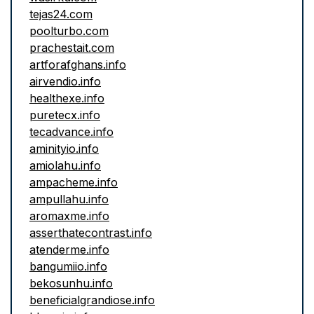
tejas24.com
poolturbo.com
prachestait.com
artforafghans.info
airvendio.info
healthexe.info
puretecx.info
tecadvance.info
aminityio.info
amiolahu.info
ampacheme.info
ampullahu.info
aromaxme.info
asserthatecontrast.info
atenderme.info
bangumiio.info
bekosunhu.info
beneficialgrandiose.info