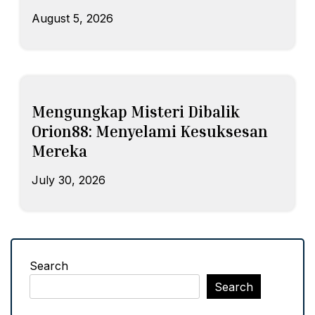
August 5, 2026
Mengungkap Misteri Dibalik
Orion88: Menyelami Kesuksesan
Mereka
July 30, 2026
Search
Search