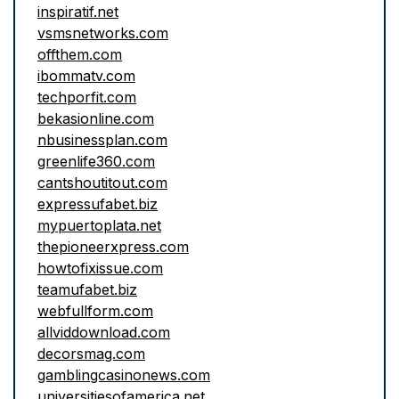
inspiratif.net
vsmsnetworks.com
offthem.com
ibommatv.com
techporfit.com
bekasionline.com
nbusinessplan.com
greenlife360.com
cantshoutitout.com
expressufabet.biz
mypuertoplata.net
thepioneerxpress.com
howtofixissue.com
teamufabet.biz
webfullform.com
allviddownload.com
decorsmag.com
gamblingcasinonews.com
universitiesofamerica.net