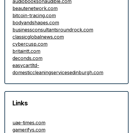
audiobooksonaudible.com
beautenetwork.com
bitcoin-tracing.com
bodyandshapes.com
businessconsultantsroundrock.com
classicglobalnews.com
cybercusp.com
britaintt.com
deconds.com
easycartltd-
domesticcleaningservicesedinburgh.com
Links
uae-times.com
gamerifys.com