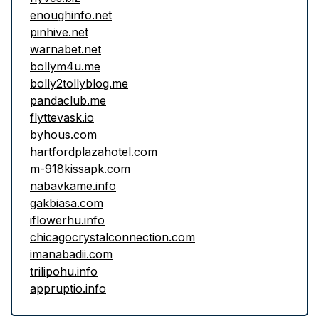
enoughinfo.net
pinhive.net
warnabet.net
bollym4u.me
bolly2tollyblog.me
pandaclub.me
flyttevask.io
byhous.com
hartfordplazahotel.com
m-918kissapk.com
nabavkame.info
gakbiasa.com
iflowerhu.info
chicagocrystalconnection.com
imanabadii.com
trilipohu.info
appruptio.info