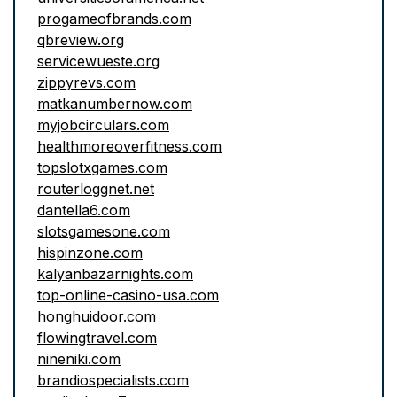
progameofbrands.com
qbreview.org
servicewueste.org
zippyrevs.com
matkanumbernow.com
myjobcirculars.com
healthmoreoverfitness.com
topslotxgames.com
routerloggnet.net
dantella6.com
slotsgamesone.com
hispinzone.com
kalyanbazarnights.com
top-online-casino-usa.com
honghuidoor.com
flowingtravel.com
nineniki.com
brandiospecialists.com