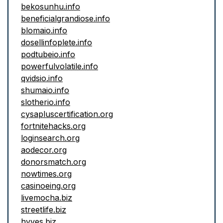
bekosunhu.info
beneficialgrandiose.info
blomaio.info
dosellinfoplete.info
podtubeio.info
powerfulvolatile.info
qvidsio.info
shumaio.info
slotherio.info
cysapluscertification.org
fortnitehacks.org
loginsearch.org
aodecor.org
donorsmatch.org
nowtimes.org
casinoeing.org
livemocha.biz
streetlife.biz
hyves.biz