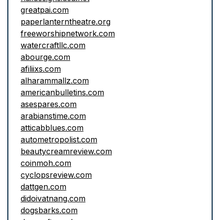
greatpai.com
paperlanterntheatre.org
freeworshipnetwork.com
watercraftllc.com
abourge.com
afiliixs.com
alharammallz.com
americanbulletins.com
asespares.com
arabianstime.com
atticabblues.com
autometropolist.com
beautycreamreview.com
coinmoh.com
cyclopsreview.com
dattgen.com
didoivatnang.com
dogsbarks.com