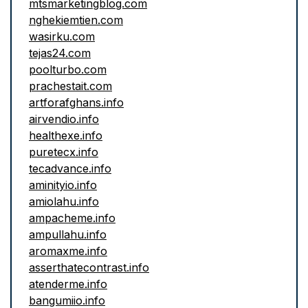
mtsmarketingblog.com
nghekiemtien.com
wasirku.com
tejas24.com
poolturbo.com
prachestait.com
artforafghans.info
airvendio.info
healthexe.info
puretecx.info
tecadvance.info
aminityio.info
amiolahu.info
ampacheme.info
ampullahu.info
aromaxme.info
asserthatecontrast.info
atenderme.info
bangumiio.info