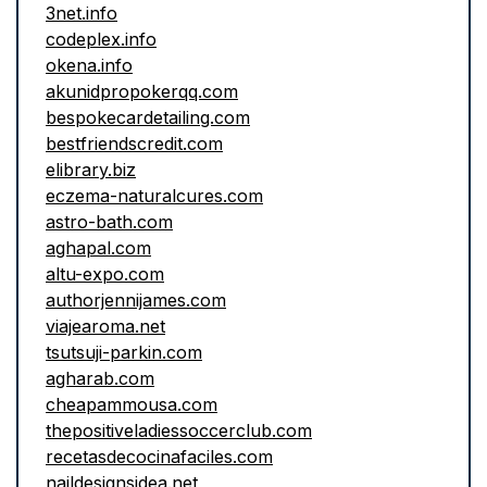
3net.info
codeplex.info
okena.info
akunidpropokerqq.com
bespokecardetailing.com
bestfriendscredit.com
elibrary.biz
eczema-naturalcures.com
astro-bath.com
aghapal.com
altu-expo.com
authorjennijames.com
viajearoma.net
tsutsuji-parkin.com
agharab.com
cheapammousa.com
thepositiveladiessoccerclub.com
recetasdecocinafaciles.com
naildesignsidea.net