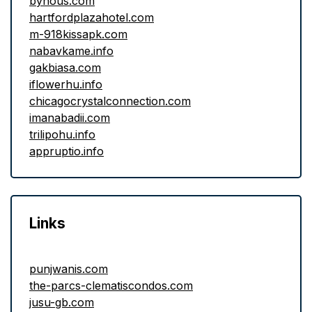
byhous.com
hartfordplazahotel.com
m-918kissapk.com
nabavkame.info
gakbiasa.com
iflowerhu.info
chicagocrystalconnection.com
imanabadii.com
trilipohu.info
appruptio.info
Links
punjwanis.com
the-parcs-clematiscondos.com
jusu-gb.com