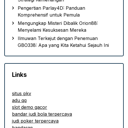
Pengertian Parlay4D: Panduan
Komprehensif untuk Pemula
Mengungkap Misteri Dibalik Orion88:
Menyelami Kesuksesan Mereka
Ilmuwan Terkejut dengan Penemuan
GBO338: Apa yang Kita Ketahui Sejauh Ini
Links
situs pkv
adu qq
slot demo gacor
bandar judi bola terpercaya
judi poker terpercaya
bandarqq