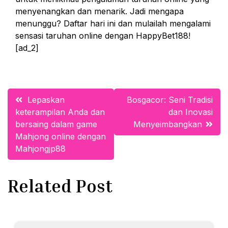
menyenangkan dan menarik. Jadi mengapa
menunggu? Daftar hari ini dan mulailah mengalami
sensasi taruhan online dengan HappyBet188!
[ad_2]
Post
Lepaskan
Bosgacor: Seni Tradisi
keterampilan Anda dan
dan Inovasi
navigation
bersaing dalam game
Menyeimbangkan
Mahjong online dengan
Mahjongjp88
Related Post