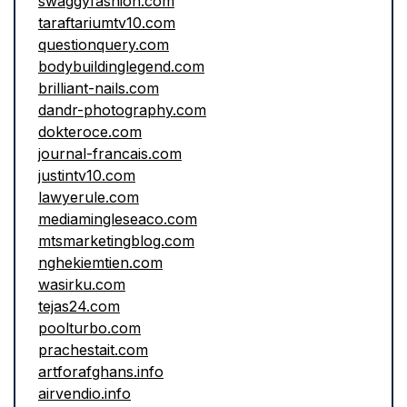
swaggyfashion.com
taraftariumtv10.com
questionquery.com
bodybuildinglegend.com
brilliant-nails.com
dandr-photography.com
dokteroce.com
journal-francais.com
justintv10.com
lawyerule.com
mediamingleseaco.com
mtsmarketingblog.com
nghekiemtien.com
wasirku.com
tejas24.com
poolturbo.com
prachestait.com
artforafghans.info
airvendio.info