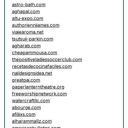
astro-bath.com
aghapal.com
altu-expo.com
authorjennijames.com
viajearoma.net
tsutsuji-parkin.com
agharab.com
cheapammousa.com
thepositiveladiessoccerclub.com
recetasdecocinafaciles.com
naildesignsidea.net
greatpai.com
paperlanterntheatre.org
freeworshipnetwork.com
watercraftllc.com
abourge.com
afiliixs.com
alharammallz.com