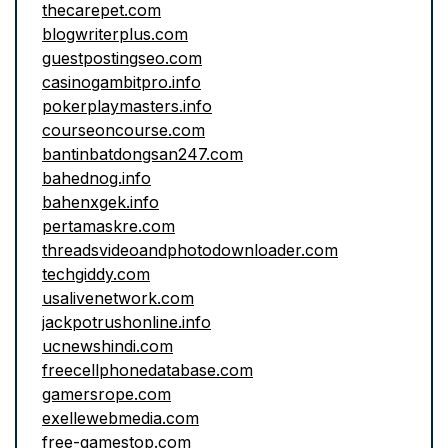
thecarepet.com
blogwriterplus.com
guestpostingseo.com
casinogambitpro.info
pokerplaymasters.info
courseoncourse.com
bantinbatdongsan247.com
bahednog.info
bahenxgek.info
pertamaskre.com
threadsvideoandphotodownloader.com
techgiddy.com
usalivenetwork.com
jackpotrushonline.info
ucnewshindi.com
freecellphonedatabase.com
gamersrope.com
exellewebmedia.com
free-gamestop.com