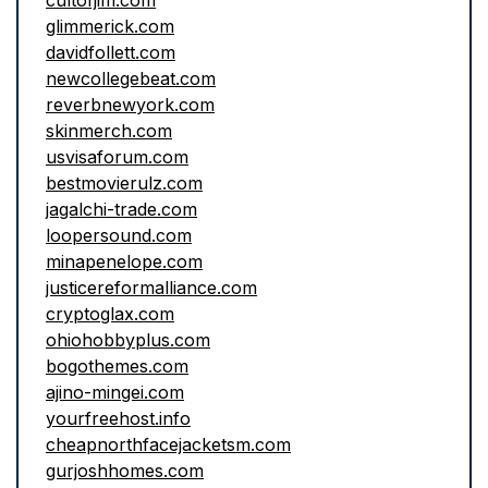
cultofjim.com
glimmerick.com
davidfollett.com
newcollegebeat.com
reverbnewyork.com
skinmerch.com
usvisaforum.com
bestmovierulz.com
jagalchi-trade.com
loopersound.com
minapenelope.com
justicereformalliance.com
cryptoglax.com
ohiohobbyplus.com
bogothemes.com
ajino-mingei.com
yourfreehost.info
cheapnorthfacejacketsm.com
gurjoshhomes.com