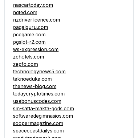
nascartoday.com
nqted.com
nzdriverlicence.com
pagalguru.com
pcegame.com
pgslot-r2.com
ws-expression.com
zchotels.com
zepfo.com
technologynews5.com
teknoeduka.com
thenews-blog.com
todaycryptotimes.com
usabonuscodes.com
sm-satta-makta-gods.com
softwaredegimnasios.com
soopermagazine.com
spacecoastdailys.com