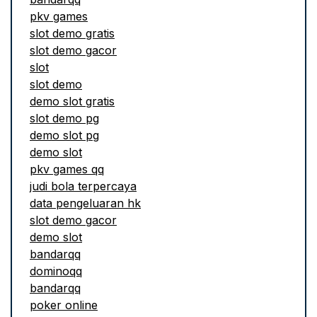
pkv games
slot demo gratis
slot demo gacor
slot
slot demo
demo slot gratis
slot demo pg
demo slot pg
demo slot
pkv games qq
judi bola terpercaya
data pengeluaran hk
slot demo gacor
demo slot
bandarqq
dominoqq
bandarqq
poker online