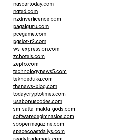
nascartoday.com
nqted.com
nzdriverlicence.com
pagalguru.com
pcegame.com
pgslot-r2.com
ws-expression.com
zchotels.com
zepfo.com
technologynews5.com
teknoeduka.com
thenews-blog.com
todaycryptotimes.com
usabonuscodes.com
sm-satta-makta-gods.com
softwaredegimnasios.com
soopermagazine.com
spacecoastdailys.com
readytrademark.com