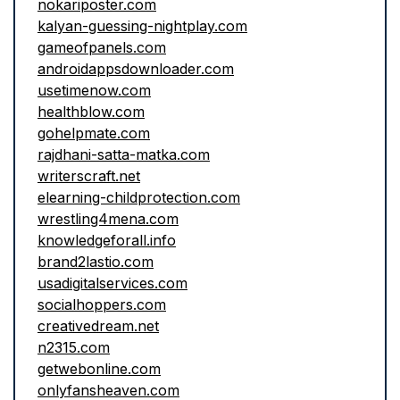
nokariposter.com
kalyan-guessing-nightplay.com
gameofpanels.com
androidappsdownloader.com
usetimenow.com
healthblow.com
gohelpmate.com
rajdhani-satta-matka.com
writerscraft.net
elearning-childprotection.com
wrestling4mena.com
knowledgeforall.info
brand2lastio.com
usadigitalservices.com
socialhoppers.com
creativedream.net
n2315.com
getwebonline.com
onlyfansheaven.com