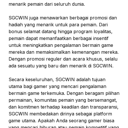
menarik pemain dari seluruh dunia.
SGCWIN juga menawarkan berbagai promosi dan
hadiah yang menarik untuk para pemain. Dari
bonus selamat datang hingga program loyalitas,
pemain dapat memanfaatkan berbagai insentif
untuk meningkatkan pengalaman bermain game
mereka dan memaksimalkan kemenangan mereka.
Dengan promosi reguler dan acara khusus, selalu
ada sesuatu yang baru dan menarik di SGCWIN.
Secara keseluruhan, SGCWIN adalah tujuan
utama bagi gamer yang mencari pengalaman
bermain game terkemuka. Dengan beragam pilihan
permainan, komunitas pemain yang bersemangat,
dan komitmen terhadap keadilan dan transparansi,
SGCWIN membedakan dirinya sebagai platform
game utama. Apakah Anda seorang gamer biasa
yang mencari hiburan atau pemain kompetitif yang