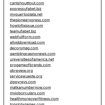
cantshoutitout.com
expressufabet.biz
mypuertoplata.net
thepioneerxpress.com
howtofixissue.com
teamufabet.biz
webfullform.com
allviddownload.com
decorsmag.com
gamblingcasinonews.com
universitiesofamerica.net
progameofbrands.com
qbreview.org
servicewueste.org
zippyrevs.com
matkanumbernow.com
myjobcirculars.com
healthmoreoverfitness.com
topslotxgames.com