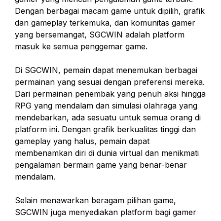
Dengan berbagai macam game untuk dipilih, grafik
dan gameplay terkemuka, dan komunitas gamer
yang bersemangat, SGCWIN adalah platform
masuk ke semua penggemar game.
Di SGCWIN, pemain dapat menemukan berbagai
permainan yang sesuai dengan preferensi mereka.
Dari permainan penembak yang penuh aksi hingga
RPG yang mendalam dan simulasi olahraga yang
mendebarkan, ada sesuatu untuk semua orang di
platform ini. Dengan grafik berkualitas tinggi dan
gameplay yang halus, pemain dapat
membenamkan diri di dunia virtual dan menikmati
pengalaman bermain game yang benar-benar
mendalam.
Selain menawarkan beragam pilihan game,
SGCWIN juga menyediakan platform bagi gamer