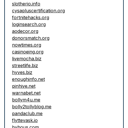
slotherio.info
cysapluscertification.org
fortnitehacks.org
loginsearch.org
aodecor.org
donorsmatch.org
nowtimes.org
casinoeing.org
livemocha.biz
streetlife.biz
hyves.biz
enoughinfo.net
pinhive.net
warnabet.net
bollym4u.me
bolly2tollyblog.me
pandaclub.me
flyttevask.io
byhous.com