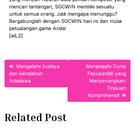
mencari tantangan, SGCWIN memiliki sesuatu
untuk semua orang. Jadi mengapa menunggu?
Bergabunglah dengan SGCWIN hari ini dan mulai
petualangan game Anda!
[ad_2]
Post
Mengalami budaya
Menjelajahi Dunia
dan keindahan
Pasukan88 yang
navigation
hokidewa
Menyenangkan:
Tinjauan
Komprehensif
Related Post