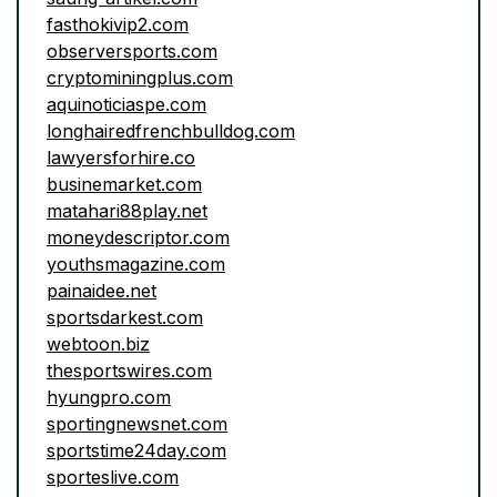
fasthokivip2.com
observersports.com
cryptominingplus.com
aquinoticiaspe.com
longhairedfrenchbulldog.com
lawyersforhire.co
businemarket.com
matahari88play.net
moneydescriptor.com
youthsmagazine.com
painaidee.net
sportsdarkest.com
webtoon.biz
thesportswires.com
hyungpro.com
sportingnewsnet.com
sportstime24day.com
sporteslive.com