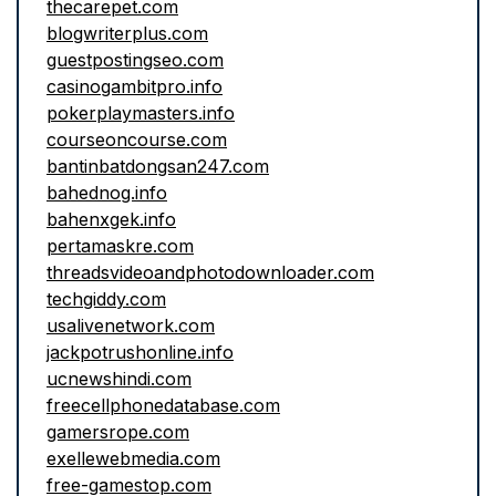
thecarepet.com
blogwriterplus.com
guestpostingseo.com
casinogambitpro.info
pokerplaymasters.info
courseoncourse.com
bantinbatdongsan247.com
bahednog.info
bahenxgek.info
pertamaskre.com
threadsvideoandphotodownloader.com
techgiddy.com
usalivenetwork.com
jackpotrushonline.info
ucnewshindi.com
freecellphonedatabase.com
gamersrope.com
exellewebmedia.com
free-gamestop.com