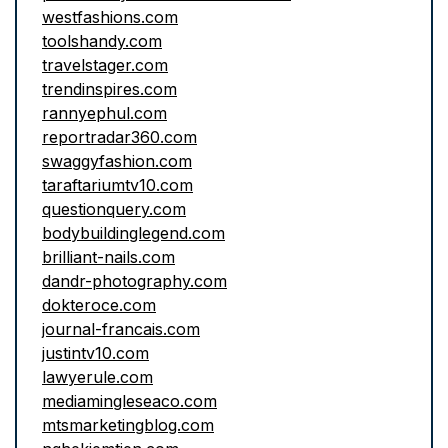
westfashions.com
toolshandy.com
travelstager.com
trendinspires.com
rannyephul.com
reportradar360.com
swaggyfashion.com
taraftariumtv10.com
questionquery.com
bodybuildinglegend.com
brilliant-nails.com
dandr-photography.com
dokteroce.com
journal-francais.com
justintv10.com
lawyerule.com
mediamingleseaco.com
mtsmarketingblog.com