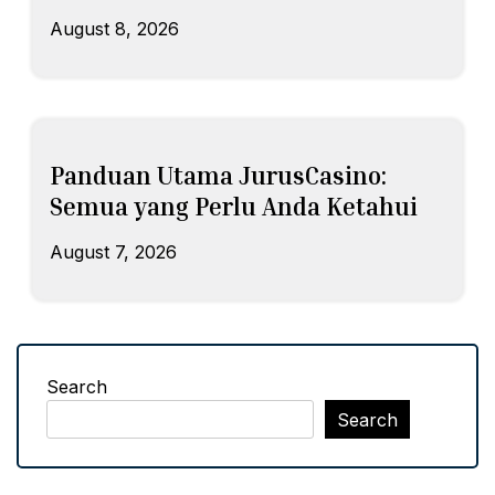
August 8, 2026
Panduan Utama JurusCasino:
Semua yang Perlu Anda Ketahui
August 7, 2026
Search
Search