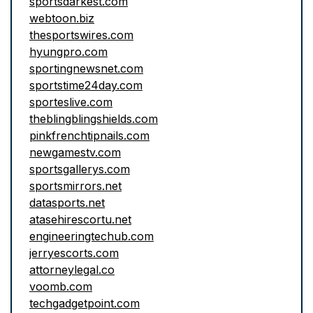
sportsdarkest.com
webtoon.biz
thesportswires.com
hyungpro.com
sportingnewsnet.com
sportstime24day.com
sporteslive.com
theblingblingshields.com
pinkfrenchtipnails.com
newgamestv.com
sportsgallerys.com
sportsmirrors.net
datasports.net
atasehirescortu.net
engineeringtechub.com
jerryescorts.com
attorneylegal.co
voomb.com
techgadgetpoint.com