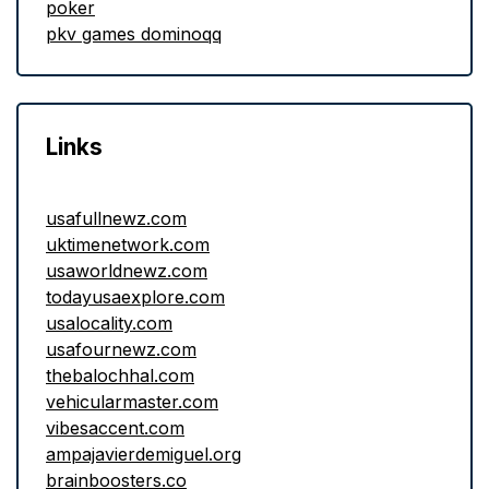
poker
pkv games dominoqq
Links
usafullnewz.com
uktimenetwork.com
usaworldnewz.com
todayusaexplore.com
usalocality.com
usafournewz.com
thebalochhal.com
vehicularmaster.com
vibesaccent.com
ampajavierdemiguel.org
brainboosters.co