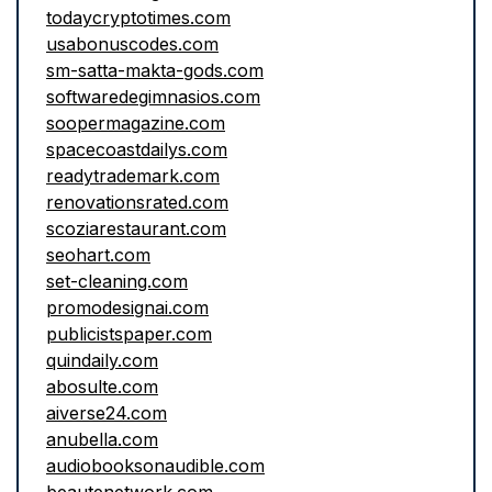
todaycryptotimes.com
usabonuscodes.com
sm-satta-makta-gods.com
softwaredegimnasios.com
soopermagazine.com
spacecoastdailys.com
readytrademark.com
renovationsrated.com
scoziarestaurant.com
seohart.com
set-cleaning.com
promodesignai.com
publicistspaper.com
quindaily.com
abosulte.com
aiverse24.com
anubella.com
audiobooksonaudible.com