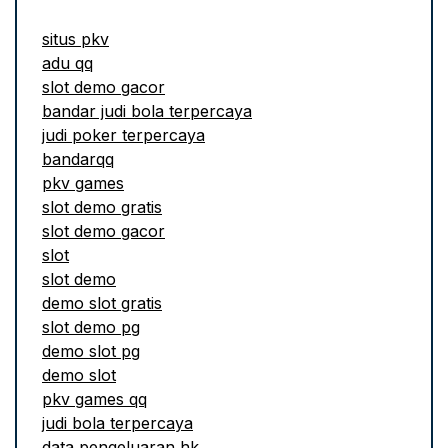
situs pkv
adu qq
slot demo gacor
bandar judi bola terpercaya
judi poker terpercaya
bandarqq
pkv games
slot demo gratis
slot demo gacor
slot
slot demo
demo slot gratis
slot demo pg
demo slot pg
demo slot
pkv games qq
judi bola terpercaya
data pengeluaran hk