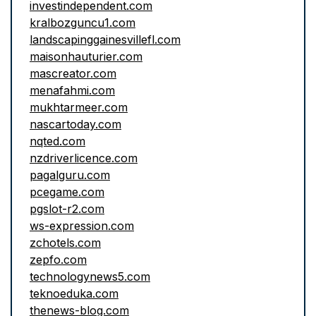
investindependent.com
kralbozguncu1.com
landscapinggainesvillefl.com
maisonhauturier.com
mascreator.com
menafahmi.com
mukhtarmeer.com
nascartoday.com
nqted.com
nzdriverlicence.com
pagalguru.com
pcegame.com
pgslot-r2.com
ws-expression.com
zchotels.com
zepfo.com
technologynews5.com
teknoeduka.com
thenews-blog.com