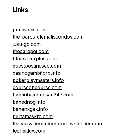
Links
punjwanis.com
the-parcs-clematiscondos.com
jusu-gb.com
thecarepet.com
blogwriterplus.com
guestpostingseo.com
casinogambitpro.info
pokerplaymasters.info
courseoncourse.com
bantinbatdongsan247.com
bahednog.info
bahenxgek.info
pertamaskre.com
threadsvideoandphotodownloader.com
techgiddy.com