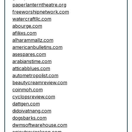
paperlanterntheatre.org
freeworshipnetwork.com
watercraftllc.com
abourge.com
afiliixs.com
alharammallz.com
americanbulletins.com
asespares.com
arabianstime.com
atticabblues.com
autometropolist.com
beautycreamreview.com
coinmoh.com
cyclopsreview.com
dattgen.com
didoivatnang.com
dogsbarks.com
dwmsoftwarehouse.com