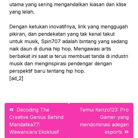
utama yang sering mengandalkan kiasan dan klise
yang lelah.
Dengan ketukan inovatifnya, lirik yang menggugah
pikiran, dan pendekatan yang tak kenal takut
untuk musik, Spin707 adalah bintang yang sedang
naik daun di dunia hip hop. Mengawasi artis
berbakat ini saat ia terus membuat tanda di industri
musik dan menginspirasi pendengar dengan
perspektif baru tentang hip hop.
[ad_2]
Post
Decoding The
Temui Kenzo123: Pro
Creative Genius Behind
Gamer yang
navigation
Mandalika77:
mendominasi adegan
Wawancara Eksklusif
esports