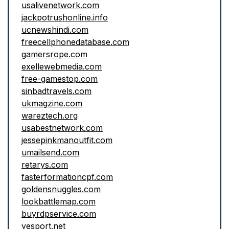
usalivenetwork.com
jackpotrushonline.info
ucnewshindi.com
freecellphonedatabase.com
gamersrope.com
exellewebmedia.com
free-gamestop.com
sinbadtravels.com
ukmagzine.com
wareztech.org
usabestnetwork.com
jessepinkmanoutfit.com
umailsend.com
retarys.com
fasterformationcpf.com
goldensnuggles.com
lookbattlemap.com
buyrdpservice.com
yesport.net