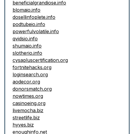
beneficialgrandiose.info
blomaio.info
dosellinfoplete.info
podtubeio.info
powerfulvolatile.info
qvidsio.info
shumaio.info
slotherio.info
cysapluscertification.org
fortnitehacks.org
loginsearch.org
aodecor.org
donorsmatch.org
nowtimes.org
casinoeing.org
livemocha.biz
streetlife.biz
hyves.biz
enoughinfo.net