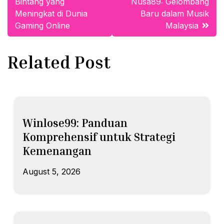
Bintang yang
Nusa89: Gelombang
navigation
Meningkat di Dunia
Baru dalam Musik
Gaming Online
Malaysia
Related Post
Winlose99: Panduan
Komprehensif untuk Strategi
Kemenangan
August 5, 2026