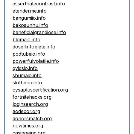
asserthatecontrast.info
atenderme.info
bangumiio.info
bekosunhu.info
beneficialgrandiose.info
blomaio.info
dosellinfoplete.info
podtubeio.info
powerfulvolatile.info
qvidsio.info
shumaio.info
slotherio.info
cysapluscertification.org
fortnitehacks.org
loginsearch.org
aodecor.org
donorsmatch.org
nowtimes.org
casinoeing.org