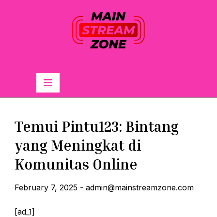
Skip
to
content
Primary
Menu
Temui Pintu123: Bintang
yang Meningkat di
Komunitas Online
February 7, 2025
-
admin@mainstreamzone.com
[ad_1]