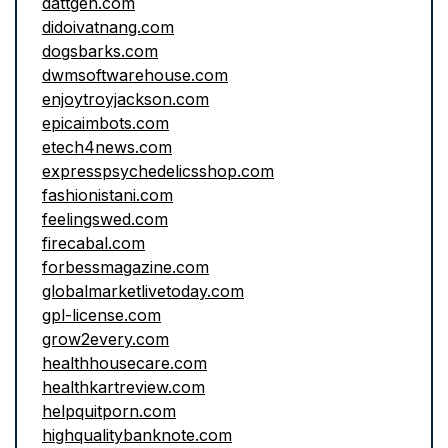
dattgen.com
didoivatnang.com
dogsbarks.com
dwmsoftwarehouse.com
enjoytroyjackson.com
epicaimbots.com
etech4news.com
expresspsychedelicsshop.com
fashionistani.com
feelingswed.com
firecabal.com
forbessmagazine.com
globalmarketlivetoday.com
gpl-license.com
grow2every.com
healthhousecare.com
healthkartreview.com
helpquitporn.com
highqualitybanknote.com