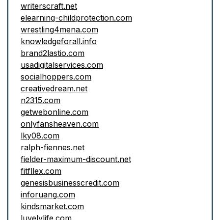
writerscraft.net
elearning-childprotection.com
wrestling4mena.com
knowledgeforall.info
brand2lastio.com
usadigitalservices.com
socialhoppers.com
creativedream.net
n2315.com
getwebonline.com
onlyfansheaven.com
lky08.com
ralph-fiennes.net
fielder-maximum-discount.net
fitfllex.com
genesisbusinesscredit.com
inforuang.com
kindsmarket.com
luvelylife.com