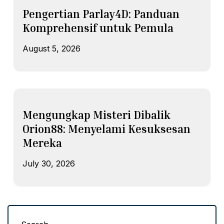
Pengertian Parlay4D: Panduan
Komprehensif untuk Pemula
August 5, 2026
Mengungkap Misteri Dibalik
Orion88: Menyelami Kesuksesan
Mereka
July 30, 2026