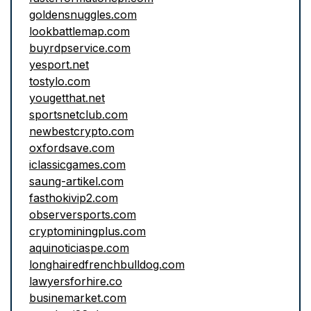
goldensnuggles.com
lookbattlemap.com
buyrdpservice.com
yesport.net
tostylo.com
yougetthat.net
sportsnetclub.com
newbestcrypto.com
oxfordsave.com
iclassicgames.com
saung-artikel.com
fasthokivip2.com
observersports.com
cryptominingplus.com
aquinoticiaspe.com
longhairedfrenchbulldog.com
lawyersforhire.co
businemarket.com