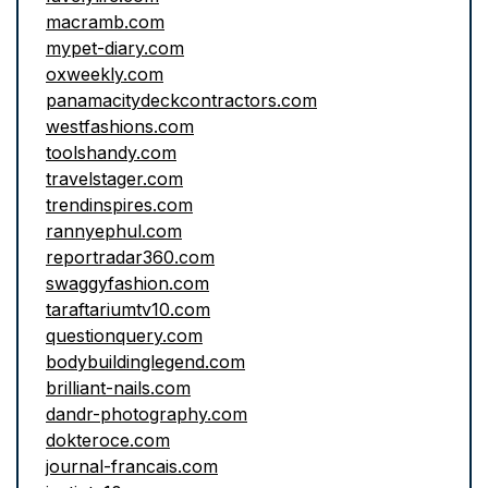
macramb.com
mypet-diary.com
oxweekly.com
panamacitydeckcontractors.com
westfashions.com
toolshandy.com
travelstager.com
trendinspires.com
rannyephul.com
reportradar360.com
swaggyfashion.com
taraftariumtv10.com
questionquery.com
bodybuildinglegend.com
brilliant-nails.com
dandr-photography.com
dokteroce.com
journal-francais.com