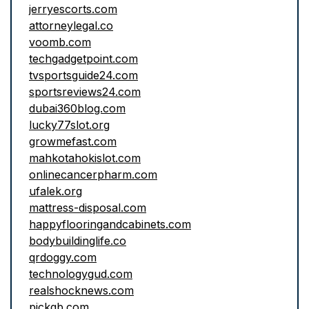
jerryescorts.com
attorneylegal.co
voomb.com
techgadgetpoint.com
tvsportsguide24.com
sportsreviews24.com
dubai360blog.com
lucky77slot.org
growmefast.com
mahkotahokislot.com
onlinecancerpharm.com
ufalek.org
mattress-disposal.com
happyflooringandcabinets.com
bodybuildinglife.co
qrdoggy.com
technologygud.com
realshocknews.com
pickgb.com