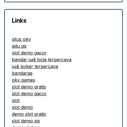
Links
situs pkv
adu qq
slot demo gacor
bandar judi bola terpercaya
judi poker terpercaya
bandarqq
pkv games
slot demo gratis
slot demo gacor
slot
slot demo
demo slot gratis
slot demo pg