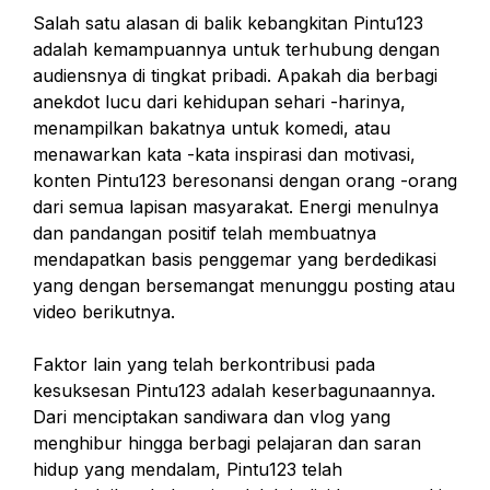
Salah satu alasan di balik kebangkitan Pintu123
adalah kemampuannya untuk terhubung dengan
audiensnya di tingkat pribadi. Apakah dia berbagi
anekdot lucu dari kehidupan sehari -harinya,
menampilkan bakatnya untuk komedi, atau
menawarkan kata -kata inspirasi dan motivasi,
konten Pintu123 beresonansi dengan orang -orang
dari semua lapisan masyarakat. Energi menulnya
dan pandangan positif telah membuatnya
mendapatkan basis penggemar yang berdedikasi
yang dengan bersemangat menunggu posting atau
video berikutnya.
Faktor lain yang telah berkontribusi pada
kesuksesan Pintu123 adalah keserbagunaannya.
Dari menciptakan sandiwara dan vlog yang
menghibur hingga berbagi pelajaran dan saran
hidup yang mendalam, Pintu123 telah