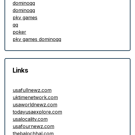
dominoqq
dominoqq
pkv games
qq
poker
pkv games dominoqq
Links
usafullnewz.com
uktimenetwork.com
usaworldnewz.com
todayusaexplore.com
usalocality.com
usafournewz.com
thebalochhal.com