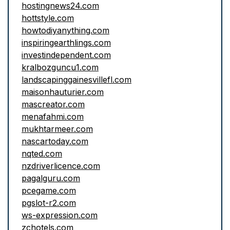
hostingnews24.com
hottstyle.com
howtodiyanything.com
inspiringearthlings.com
investindependent.com
kralbozguncu1.com
landscapinggainesvillefl.com
maisonhauturier.com
mascreator.com
menafahmi.com
mukhtarmeer.com
nascartoday.com
nqted.com
nzdriverlicence.com
pagalguru.com
pcegame.com
pgslot-r2.com
ws-expression.com
zchotels.com