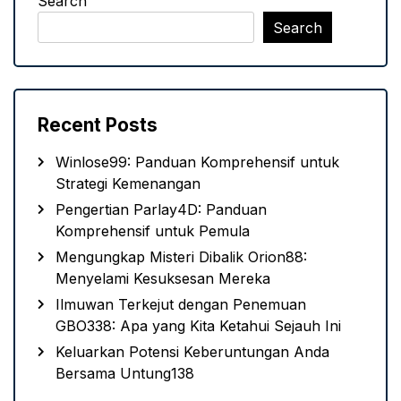
Search
Search
Recent Posts
Winlose99: Panduan Komprehensif untuk
Strategi Kemenangan
Pengertian Parlay4D: Panduan
Komprehensif untuk Pemula
Mengungkap Misteri Dibalik Orion88:
Menyelami Kesuksesan Mereka
Ilmuwan Terkejut dengan Penemuan
GBO338: Apa yang Kita Ketahui Sejauh Ini
Keluarkan Potensi Keberuntungan Anda
Bersama Untung138