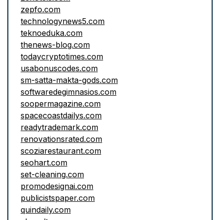
zepfo.com
technologynews5.com
teknoeduka.com
thenews-blog.com
todaycryptotimes.com
usabonuscodes.com
sm-satta-makta-gods.com
softwaredegimnasios.com
soopermagazine.com
spacecoastdailys.com
readytrademark.com
renovationsrated.com
scoziarestaurant.com
seohart.com
set-cleaning.com
promodesignai.com
publicistspaper.com
quindaily.com