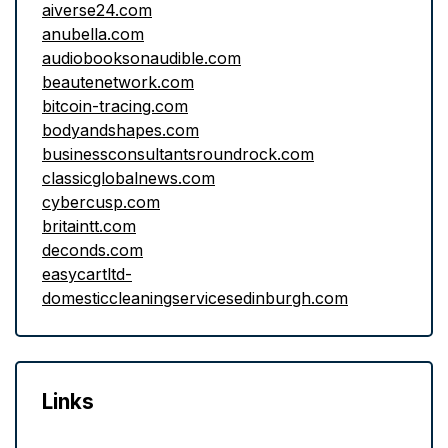
aiverse24.com
anubella.com
audiobooksonaudible.com
beautenetwork.com
bitcoin-tracing.com
bodyandshapes.com
businessconsultantsroundrock.com
classicglobalnews.com
cybercusp.com
britaintt.com
deconds.com
easycartltd-
domesticcleaningservicesedinburgh.com
Links