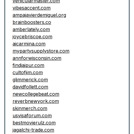
vehicularmaster.com
vibesaccent.com
ampajavierdemiguel.org
brainboosters.co
amberlately.com
joycebriscoe.com
aicarmina.com
mypartysupplystore.com
annforwisconsin.com
findjaipur.com
cultofjim.com
glimmerick.com
davidfollett.com
newcollegebeat.com
reverbnewyork.com
skinmerch.com
usvisaforum.com
bestmovierulz.com
jagalchi-trade.com