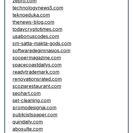
zepfo.com
technologynews5.com
teknoeduka.com
thenews-blog.com
todaycryptotimes.com
usabonuscodes.com
sm-satta-makta-gods.com
softwaredegimnasios.com
soopermagazine.com
spacecoastdailys.com
readytrademark.com
renovationsrated.com
scoziarestaurant.com
seohart.com
set-cleaning.com
promodesignai.com
publicistspaper.com
quindaily.com
abosulte.com