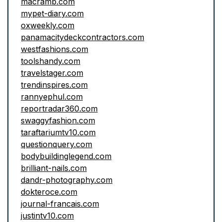
macramb.com
mypet-diary.com
oxweekly.com
panamacitydeckcontractors.com
westfashions.com
toolshandy.com
travelstager.com
trendinspires.com
rannyephul.com
reportradar360.com
swaggyfashion.com
taraftariumtv10.com
questionquery.com
bodybuildinglegend.com
brilliant-nails.com
dandr-photography.com
dokteroce.com
journal-francais.com
justintv10.com