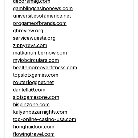
decorsmag.com
gamblingcasinonews.com
universitiesofamerica.net
progameofbrands.com
qbreview.org
servicewueste.org
zippyrevs.com
matkanumbernow.com
myjobcirculars.com
healthmoreoverfitness.com
topslotxgames.com
routerloggnet.net
dantella6.com
slotsgamesone.com
hispinzone.com
kalyanbazarnights.com
top-online-casino-usa.com
honghuidoor.com
flowingtravel.com