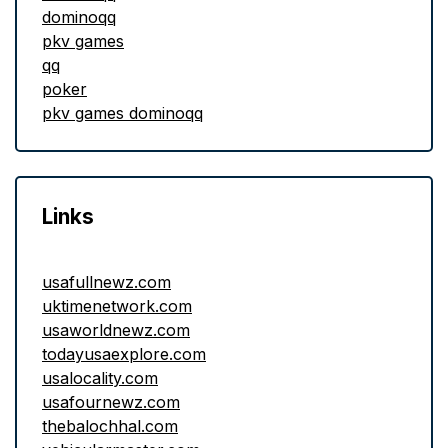
dominoqq
pkv games
qq
poker
pkv games dominoqq
Links
usafullnewz.com
uktimenetwork.com
usaworldnewz.com
todayusaexplore.com
usalocality.com
usafournewz.com
thebalochhal.com