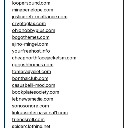
loopersound.com
minapenelope.com
justicereformalliance.com
cryptoglax.com
ohiohobbyplus.com
bogothemes.com
ajino-mingei.com
yourfreehost.info
cheapnorthfacejacketsm.com
gurjoshhomes.com
tombradydiet.com
bonthaiclub.com
casusbelli-mod.com
bookplatesociety.com
lebnewsmedia.com
sonosonora.com
linkuusinternasional1.com
friendsroll.com
spiderclothing.net