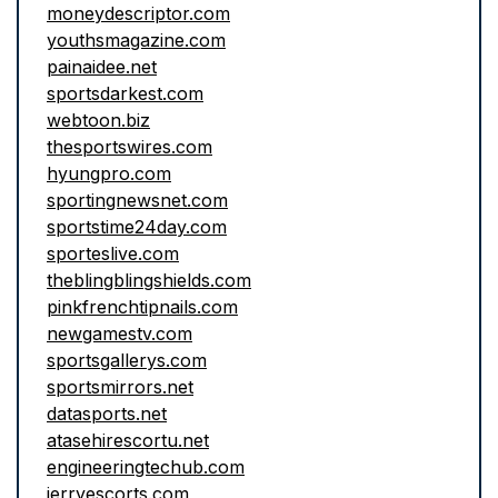
moneydescriptor.com
youthsmagazine.com
painaidee.net
sportsdarkest.com
webtoon.biz
thesportswires.com
hyungpro.com
sportingnewsnet.com
sportstime24day.com
sporteslive.com
theblingblingshields.com
pinkfrenchtipnails.com
newgamestv.com
sportsgallerys.com
sportsmirrors.net
datasports.net
atasehirescortu.net
engineeringtechub.com
jerryescorts.com