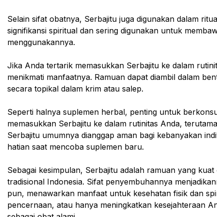
Selain sifat obatnya, Serbajitu juga digunakan dalam ritu
signifikansi spiritual dan sering digunakan untuk mem
menggunakannya.
Jika Anda tertarik memasukkan Serbajitu ke dalam ruti
menikmati manfaatnya. Ramuan dapat diambil dalam bent
secara topikal dalam krim atau salep.
Seperti halnya suplemen herbal, penting untuk berkons
memasukkan Serbajitu ke dalam rutinitas Anda, terutama
Serbajitu umumnya dianggap aman bagi kebanyakan individu
hatian saat mencoba suplemen baru.
Sebagai kesimpulan, Serbajitu adalah ramuan yang kua
tradisional Indonesia. Sifat penyembuhannya menjadika
pun, menawarkan manfaat untuk kesehatan fisik dan sp
pencernaan, atau hanya meningkatkan kesejahteraan Anda
sebagai obat alami.