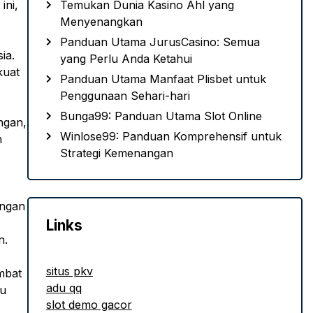
ini,
Temukan Dunia Kasino Ahl yang
Menyenangkan
Panduan Utama JurusCasino: Semua
ia.
yang Perlu Anda Ketahui
kuat
Panduan Utama Manfaat Plisbet untuk
Penggunaan Sehari-hari
Bunga99: Panduan Utama Slot Online
ngan,
Winlose99: Panduan Komprehensif untuk
n
Strategi Kemenangan
angan
Links
n.
situs pkv
mbat
adu qq
du
slot demo gacor