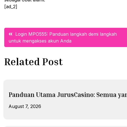
[ad_2]
Post
Login MPO555: Panduan langkah demi langkah
untuk mengakses akun Anda
navigation
Related Post
Panduan Utama JurusCasino: Semua yan
August 7, 2026