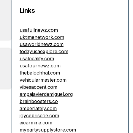
Links
usafullnewz.com
uktimenetwork.com
usaworldnewz.com
todayusaexplore.com
usalocality.com
usafournewz.com
thebalochhal.com
vehicularmaster.com
vibesaccent.com
ampajavierdemiguel.org
brainboosters.co
amberlately.com
joycebriscoe.com
aicarmina.com
mypartysupplystore.com