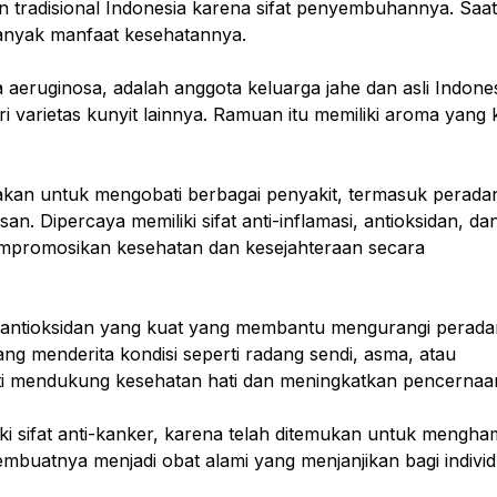
tradisional Indonesia karena sifat penyembuhannya. Saat 
banyak manfaat kesehatannya.
a aeruginosa, adalah anggota keluarga jahe dan asli Indones
 varietas kunyit lainnya. Ramuan itu memiliki aroma yang 
nakan untuk mengobati berbagai penyakit, termasuk perada
n. Dipercaya memiliki sifat anti-inflamasi, antioksidan, da
mpromosikan kesehatan dan kesejahteraan secara
, antioksidan yang kuat yang membantu mengurangi perad
ang menderita kondisi seperti radang sendi, asma, atau
kti mendukung kesehatan hati dan meningkatkan pencernaa
i sifat anti-kanker, karena telah ditemukan untuk mengha
embuatnya menjadi obat alami yang menjanjikan bagi indivi