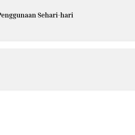
Penggunaan Sehari-hari