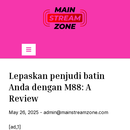
Skip
to
content
Primary
Menu
Lepaskan penjudi batin
Anda dengan M88: A
Review
May 26, 2025
-
admin@mainstreamzone.com
[ad_1]