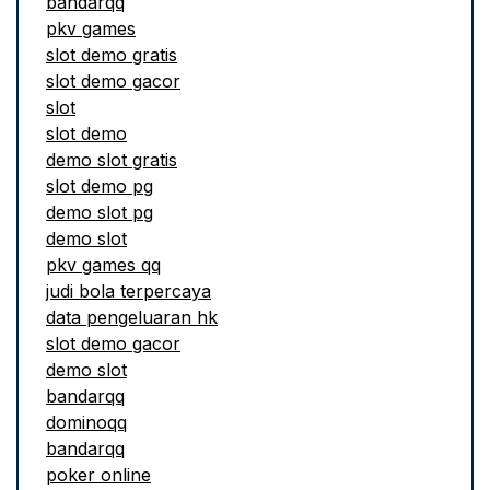
bandarqq
pkv games
slot demo gratis
slot demo gacor
slot
slot demo
demo slot gratis
slot demo pg
demo slot pg
demo slot
pkv games qq
judi bola terpercaya
data pengeluaran hk
slot demo gacor
demo slot
bandarqq
dominoqq
bandarqq
poker online