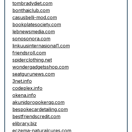
tombradydiet.com
bonthaiclub.com
casusbelli-mod.com
bookplatesociety.com
lebnewsmedia.com
sonosonora.com
linkuusinternasional1.com
friendsroll.com
spiderclothing.net
wondergadgetsshop.com
seatgurunews.com
3net.info
codeplex.info
okena.info
akunidpropokerqq.com
bespokecardetailing.com
bestfriendscredit.com
elibrary.biz
eczema-naturalcures.com