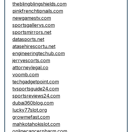
theblingblingshields.com
pinkfrenchtipnails.com
newgamestv.com
sportsgallerys.com
sportsmirrors.net
datasports.net
atasehirescortu.net
engineeringtechub.com
jerryescorts.com
attorneylegal.co
voomb.com
techgadgetpoint.com
tvsportsguide24.com
sportsreviews24.com
dubai360blog.com
lucky77slot.org
growmefast.com
mahkotahokislot.com
onlinecancerpharm.com