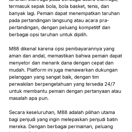
termasuk sepak bola, bola basket, tenis, dan
banyak lagi. Pemain dapat menempatkan taruhan
pada pertandingan langsung atau acara pra-
pertandingan, dengan peluang kompetitif dan
berbagai opsi taruhan untuk dipilih.
M88 dikenal karena opsi pembayarannya yang
aman dan andal, memastikan bahwa pemain dapat
menyetor dan menarik dana dengan cepat dan
mudah. Platform ini juga menawarkan dukungan
pelanggan yang sangat baik, dengan tim
perwakilan berpengetahuan yang tersedia 24/7
untuk membantu pemain dengan pertanyaan atau
masalah apa pun.
Secara keseluruhan, M88 adalah pilihan utama
bagi penjudi yang ingin melepaskan penjudi batin
mereka. Dengan berbagai permainan, peluang