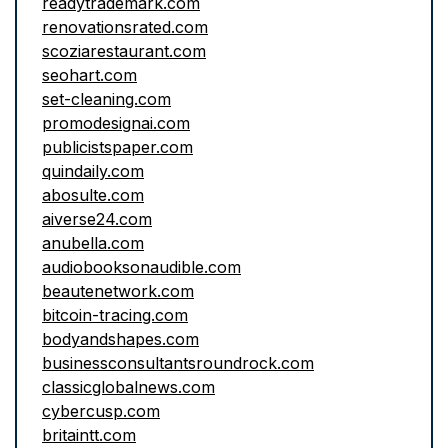
readytrademark.com
renovationsrated.com
scoziarestaurant.com
seohart.com
set-cleaning.com
promodesignai.com
publicistspaper.com
quindaily.com
abosulte.com
aiverse24.com
anubella.com
audiobooksonaudible.com
beautenetwork.com
bitcoin-tracing.com
bodyandshapes.com
businessconsultantsroundrock.com
classicglobalnews.com
cybercusp.com
britaintt.com