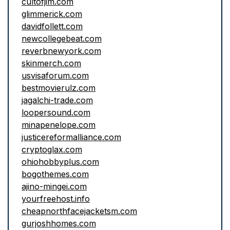
cultofjim.com
glimmerick.com
davidfollett.com
newcollegebeat.com
reverbnewyork.com
skinmerch.com
usvisaforum.com
bestmovierulz.com
jagalchi-trade.com
loopersound.com
minapenelope.com
justicereformalliance.com
cryptoglax.com
ohiohobbyplus.com
bogothemes.com
ajino-mingei.com
yourfreehost.info
cheapnorthfacejacketsm.com
gurjoshhomes.com