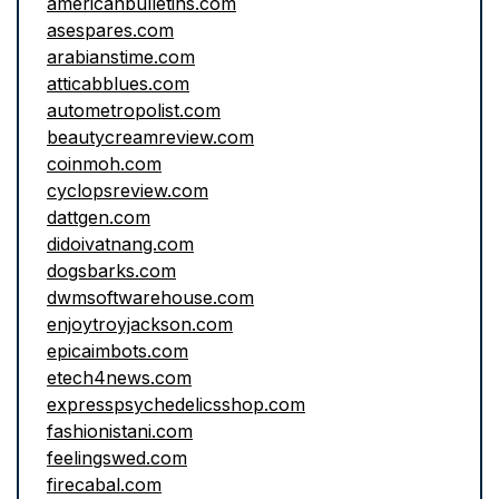
americanbulletins.com
asespares.com
arabianstime.com
atticabblues.com
autometropolist.com
beautycreamreview.com
coinmoh.com
cyclopsreview.com
dattgen.com
didoivatnang.com
dogsbarks.com
dwmsoftwarehouse.com
enjoytroyjackson.com
epicaimbots.com
etech4news.com
expresspsychedelicsshop.com
fashionistani.com
feelingswed.com
firecabal.com