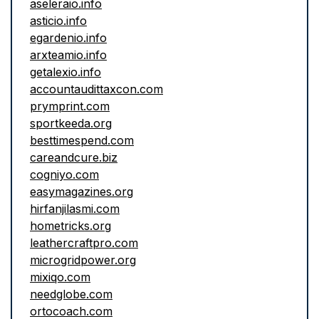
aseleraio.info
asticio.info
egardenio.info
arxteamio.info
getalexio.info
accountaudittaxcon.com
prymprint.com
sportkeeda.org
besttimespend.com
careandcure.biz
cogniyo.com
easymagazines.org
hirfanjilasmi.com
hometricks.org
leathercraftpro.com
microgridpower.org
mixiqo.com
needglobe.com
ortocoach.com