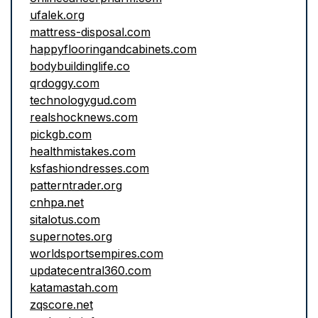
ufalek.org
mattress-disposal.com
happyflooringandcabinets.com
bodybuildinglife.co
qrdoggy.com
technologygud.com
realshocknews.com
pickgb.com
healthmistakes.com
ksfashiondresses.com
patterntrader.org
cnhpa.net
sitalotus.com
supernotes.org
worldsportsempires.com
updatecentral360.com
katamastah.com
zqscore.net