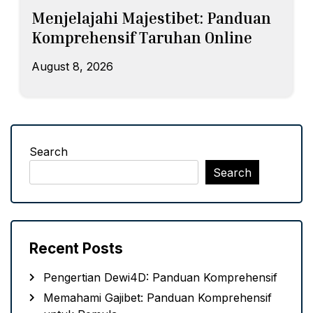
Menjelajahi Majestibet: Panduan
Komprehensif Taruhan Online
August 8, 2026
Search
Search
Recent Posts
Pengertian Dewi4D: Panduan Komprehensif
Memahami Gajibet: Panduan Komprehensif