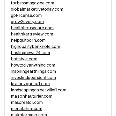
forbessmagazine.com
globalmarketlivetoday.com
gpl-license.com
grow2every.com
healthhousecare.com
healthkartreview.com
helpquitporn.com
highqualitybanknote.com
hostingnews24.com
hottstyle.com
howtodiyanything.com
inspiringearthlings.com
investindependent.com
kralbozguncu1.com
landscapinggainesvillefl.com
maisonhauturier.com
mascreator.com
menafahmi.com
mukhtarmeer.com