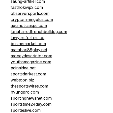
saung-artikel.com
fasthokivip2.com
observersports.com
cryptominingplus.com
aquinoticiaspe.com
longhairedfrenchbulldog.com
lawyersforhire.co
businemarket.com
matahari88play.net
moneydescriptor.com
youthsmagazine.com
painaidee.net
sportsdarkest.com
webtoon.biz
thesportswires.com
hyungpro.com
sportingnewsnet.com
sportstime24day.com
sporteslive.com