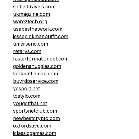
sinbadtravels.com
ukmagzine.com
wareztech.org
usabestnetwork.com
jessepinkmanoutfit.com
umailsend.com
retarys.com
fasterformationcpf.com
goldensnuggles.com
lookbattlemap.com
buyrdpservice.com
yesport.net
tostylo.com
yougetthat.net
sportsnetclub.com
newbestcrypto.com
oxfordsave.com
iclassicgames.com