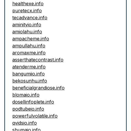
healthexe.info
puretecx.info
tecadvance.info
aminityio.info
amiolahu.info
ampacheme.info
ampullahu.info
aromaxme.info
asserthatecontrast.info
atenderme.info
bangumiio.info
bekosunhu.info
beneficialgrandiose.info
blomaio.info
dosellinfoplete.info
podtubeio.info
powerfulvolatile.info
qvidsio.info
shumaio.info