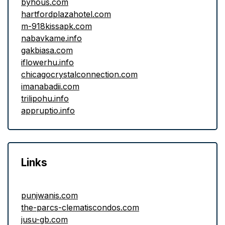
byhous.com
hartfordplazahotel.com
m-918kissapk.com
nabavkame.info
gakbiasa.com
iflowerhu.info
chicagocrystalconnection.com
imanabadii.com
trilipohu.info
appruptio.info
Links
punjwanis.com
the-parcs-clematiscondos.com
jusu-gb.com