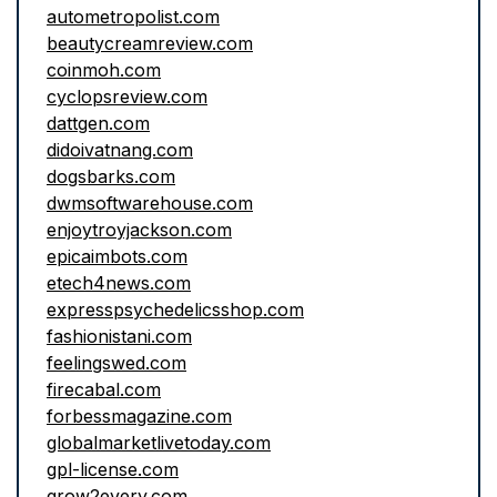
autometropolist.com
beautycreamreview.com
coinmoh.com
cyclopsreview.com
dattgen.com
didoivatnang.com
dogsbarks.com
dwmsoftwarehouse.com
enjoytroyjackson.com
epicaimbots.com
etech4news.com
expresspsychedelicsshop.com
fashionistani.com
feelingswed.com
firecabal.com
forbessmagazine.com
globalmarketlivetoday.com
gpl-license.com
grow2every.com