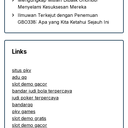
Mengungkap Misteri Dibalik Orion88:
Menyelami Kesuksesan Mereka
Ilmuwan Terkejut dengan Penemuan
GBO338: Apa yang Kita Ketahui Sejauh Ini
Links
situs pkv
adu qq
slot demo gacor
bandar judi bola terpercaya
judi poker terpercaya
bandarqq
pkv games
slot demo gratis
slot demo gacor