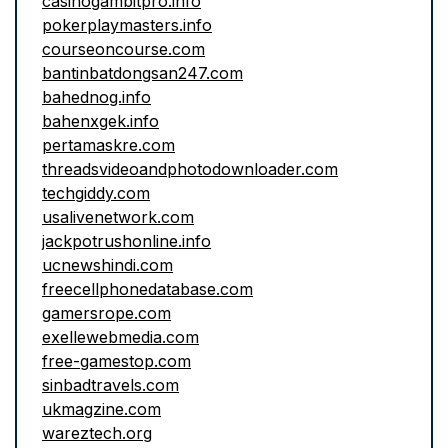
casinogambitpro.info
pokerplaymasters.info
courseoncourse.com
bantinbatdongsan247.com
bahednog.info
bahenxgek.info
pertamaskre.com
threadsvideoandphotodownloader.com
techgiddy.com
usalivenetwork.com
jackpotrushonline.info
ucnewshindi.com
freecellphonedatabase.com
gamersrope.com
exellewebmedia.com
free-gamestop.com
sinbadtravels.com
ukmagzine.com
wareztech.org