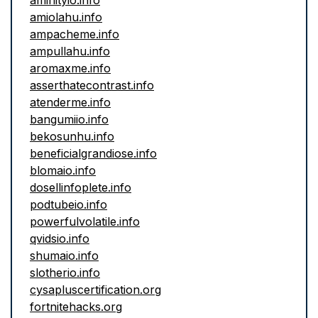
aminityio.info
amiolahu.info
ampacheme.info
ampullahu.info
aromaxme.info
asserthatecontrast.info
atenderme.info
bangumiio.info
bekosunhu.info
beneficialgrandiose.info
blomaio.info
dosellinfoplete.info
podtubeio.info
powerfulvolatile.info
qvidsio.info
shumaio.info
slotherio.info
cysapluscertification.org
fortnitehacks.org