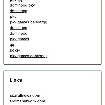
dominoqq pkv
dominoqq
pkv
pkv games bandarqq
dominoqq
dominoqq
pkv games
qq
poker
pkv games dominoqq
Links
usafullnewz.com
uktimenetwork.com