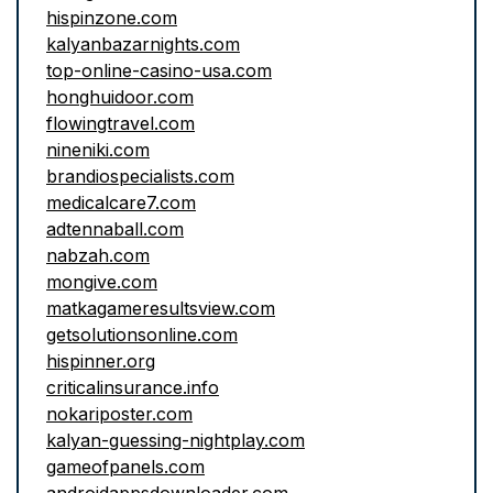
hispinzone.com
kalyanbazarnights.com
top-online-casino-usa.com
honghuidoor.com
flowingtravel.com
nineniki.com
brandiospecialists.com
medicalcare7.com
adtennaball.com
nabzah.com
mongive.com
matkagameresultsview.com
getsolutionsonline.com
hispinner.org
criticalinsurance.info
nokariposter.com
kalyan-guessing-nightplay.com
gameofpanels.com