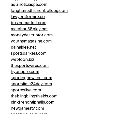
aquinoticiaspe.com
longhairedfrenchbulldog.com
lawyersforhire.co
businemarket.com
matahari88play.net
moneydescriptor.com
youthsmagazine.com
painaidee.net
sportsdarkest.com
webtoon.biz
thesportswires.com
hyungpro.com
sportingnewsnet.com
sportstime24day.com
sporteslive.com
theblingblingshields.com
pinkfrenchtipnails.com
newgamestv.com