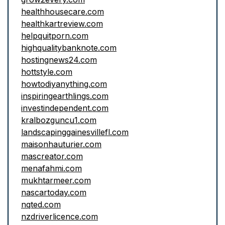
healthhousecare.com
healthkartreview.com
helpquitporn.com
highqualitybanknote.com
hostingnews24.com
hottstyle.com
howtodiyanything.com
inspiringearthlings.com
investindependent.com
kralbozguncu1.com
landscapinggainesvillefl.com
maisonhauturier.com
mascreator.com
menafahmi.com
mukhtarmeer.com
nascartoday.com
nqted.com
nzdriverlicence.com