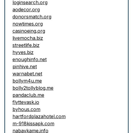
loginsearch.org
aodecor.org
donorsmatch.org
nowtimes.org
casinoeing.org
livemocha.biz
streetlife.biz
hyves.biz
enoughinfo.net
pinhive.net
warnabet.net
bollym4u.me
bolly2tollyblog.me
pandaclub.me
flyttevask.io
byhous.com
hartfordplazahotel.com
m-918kissapk.com
nabavkame.info