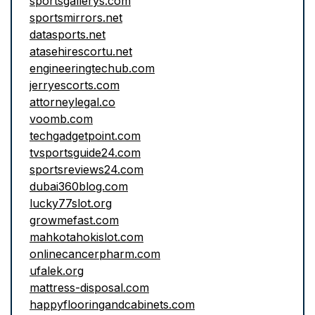
sportsgallerys.com
sportsmirrors.net
datasports.net
atasehirescortu.net
engineeringtechub.com
jerryescorts.com
attorneylegal.co
voomb.com
techgadgetpoint.com
tvsportsguide24.com
sportsreviews24.com
dubai360blog.com
lucky77slot.org
growmefast.com
mahkotahokislot.com
onlinecancerpharm.com
ufalek.org
mattress-disposal.com
happyflooringandcabinets.com