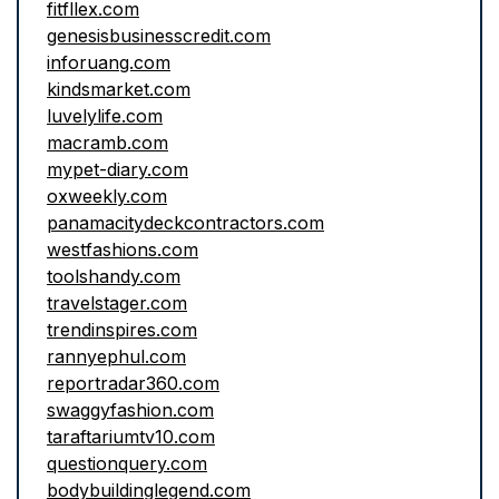
fitfllex.com
genesisbusinesscredit.com
inforuang.com
kindsmarket.com
luvelylife.com
macramb.com
mypet-diary.com
oxweekly.com
panamacitydeckcontractors.com
westfashions.com
toolshandy.com
travelstager.com
trendinspires.com
rannyephul.com
reportradar360.com
swaggyfashion.com
taraftariumtv10.com
questionquery.com
bodybuildinglegend.com