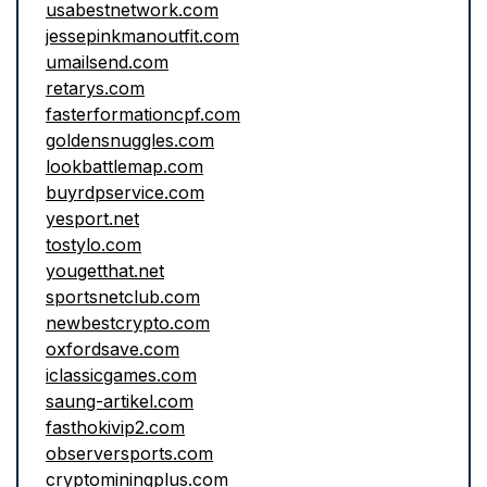
usabestnetwork.com
jessepinkmanoutfit.com
umailsend.com
retarys.com
fasterformationcpf.com
goldensnuggles.com
lookbattlemap.com
buyrdpservice.com
yesport.net
tostylo.com
yougetthat.net
sportsnetclub.com
newbestcrypto.com
oxfordsave.com
iclassicgames.com
saung-artikel.com
fasthokivip2.com
observersports.com
cryptominingplus.com