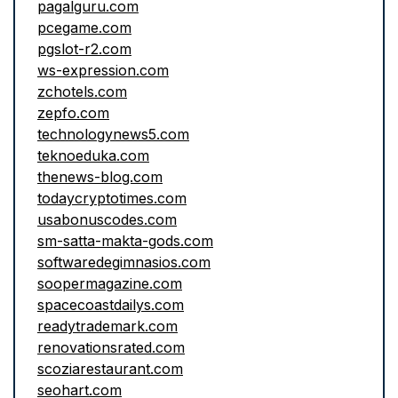
pagalguru.com
pcegame.com
pgslot-r2.com
ws-expression.com
zchotels.com
zepfo.com
technologynews5.com
teknoeduka.com
thenews-blog.com
todaycryptotimes.com
usabonuscodes.com
sm-satta-makta-gods.com
softwaredegimnasios.com
soopermagazine.com
spacecoastdailys.com
readytrademark.com
renovationsrated.com
scoziarestaurant.com
seohart.com