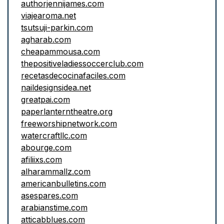
authorjennijames.com
viajearoma.net
tsutsuji-parkin.com
agharab.com
cheapammousa.com
thepositiveladiessoccerclub.com
recetasdecocinafaciles.com
naildesignsidea.net
greatpai.com
paperlanterntheatre.org
freeworshipnetwork.com
watercraftllc.com
abourge.com
afiliixs.com
alharammallz.com
americanbulletins.com
asespares.com
arabianstime.com
atticabblues.com