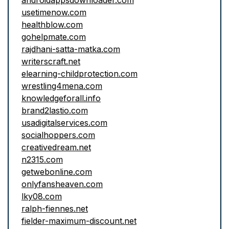
androidappsdownloader.com
usetimenow.com
healthblow.com
gohelpmate.com
rajdhani-satta-matka.com
writerscraft.net
elearning-childprotection.com
wrestling4mena.com
knowledgeforall.info
brand2lastio.com
usadigitalservices.com
socialhoppers.com
creativedream.net
n2315.com
getwebonline.com
onlyfansheaven.com
lky08.com
ralph-fiennes.net
fielder-maximum-discount.net