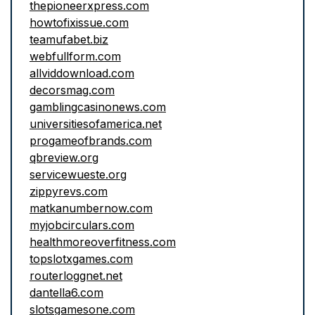
thepioneerxpress.com
howtofixissue.com
teamufabet.biz
webfullform.com
allviddownload.com
decorsmag.com
gamblingcasinonews.com
universitiesofamerica.net
progameofbrands.com
qbreview.org
servicewueste.org
zippyrevs.com
matkanumbernow.com
myjobcirculars.com
healthmoreoverfitness.com
topslotxgames.com
routerloggnet.net
dantella6.com
slotsgamesone.com