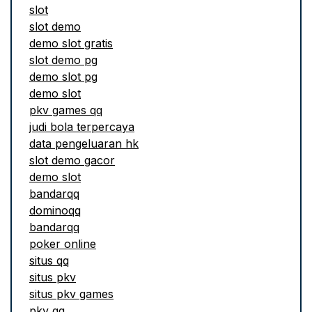
slot
slot demo
demo slot gratis
slot demo pg
demo slot pg
demo slot
pkv games qq
judi bola terpercaya
data pengeluaran hk
slot demo gacor
demo slot
bandarqq
dominoqq
bandarqq
poker online
situs qq
situs pkv
situs pkv games
pkv qq