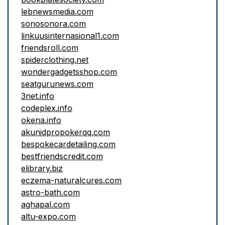
lebnewsmedia.com
sonosonora.com
linkuusinternasional1.com
friendsroll.com
spiderclothing.net
wondergadgetsshop.com
seatgurunews.com
3net.info
codeplex.info
okena.info
akunidpropokerqq.com
bespokecardetailing.com
bestfriendscredit.com
elibrary.biz
eczema-naturalcures.com
astro-bath.com
aghapal.com
altu-expo.com