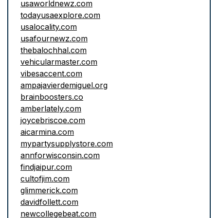
usaworldnewz.com
todayusaexplore.com
usalocality.com
usafournewz.com
thebalochhal.com
vehicularmaster.com
vibesaccent.com
ampajavierdemiguel.org
brainboosters.co
amberlately.com
joycebriscoe.com
aicarmina.com
mypartysupplystore.com
annforwisconsin.com
findjaipur.com
cultofjim.com
glimmerick.com
davidfollett.com
newcollegebeat.com