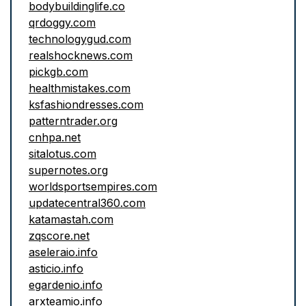
bodybuildinglife.co
qrdoggy.com
technologygud.com
realshocknews.com
pickgb.com
healthmistakes.com
ksfashiondresses.com
patterntrader.org
cnhpa.net
sitalotus.com
supernotes.org
worldsportsempires.com
updatecentral360.com
katamastah.com
zqscore.net
aseleraio.info
asticio.info
egardenio.info
arxteamio.info