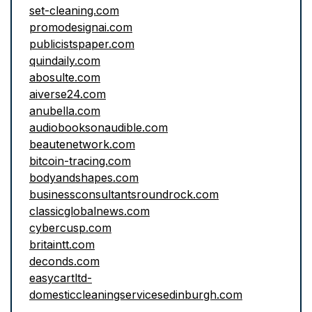
set-cleaning.com
promodesignai.com
publicistspaper.com
quindaily.com
abosulte.com
aiverse24.com
anubella.com
audiobooksonaudible.com
beautenetwork.com
bitcoin-tracing.com
bodyandshapes.com
businessconsultantsroundrock.com
classicglobalnews.com
cybercusp.com
britaintt.com
deconds.com
easycartltd-
domesticcleaningservicesedinburgh.com