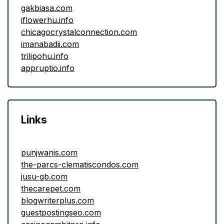
gakbiasa.com
iflowerhu.info
chicagocrystalconnection.com
imanabadii.com
trilipohu.info
appruptio.info
Links
punjwanis.com
the-parcs-clematiscondos.com
jusu-gb.com
thecarepet.com
blogwriterplus.com
guestpostingseo.com