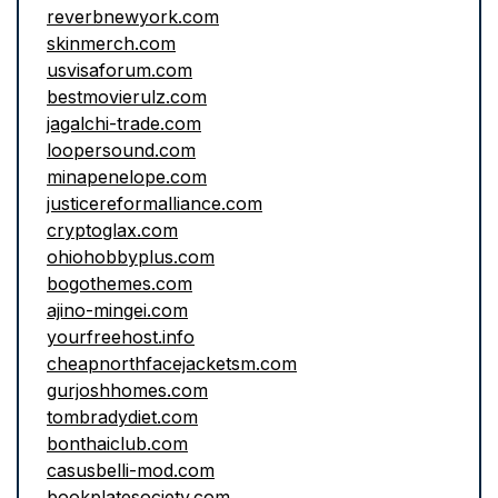
reverbnewyork.com
skinmerch.com
usvisaforum.com
bestmovierulz.com
jagalchi-trade.com
loopersound.com
minapenelope.com
justicereformalliance.com
cryptoglax.com
ohiohobbyplus.com
bogothemes.com
ajino-mingei.com
yourfreehost.info
cheapnorthfacejacketsm.com
gurjoshhomes.com
tombradydiet.com
bonthaiclub.com
casusbelli-mod.com
bookplatesociety.com