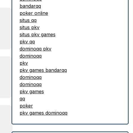
bandarqq
poker online
situs qq
situs pkv
situs pkv games
pkv qq
dominoqq pkv
dominoqq
pkv
pkv games bandarqq
dominoqq
dominoqq
pkv games
qq
poker
pkv games dominoqq