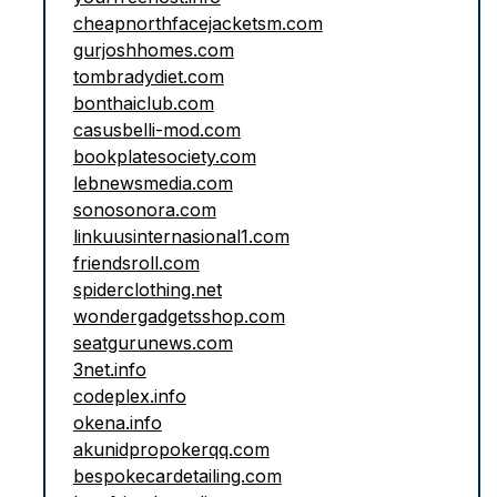
cheapnorthfacejacketsm.com
gurjoshhomes.com
tombradydiet.com
bonthaiclub.com
casusbelli-mod.com
bookplatesociety.com
lebnewsmedia.com
sonosonora.com
linkuusinternasional1.com
friendsroll.com
spiderclothing.net
wondergadgetsshop.com
seatgurunews.com
3net.info
codeplex.info
okena.info
akunidpropokerqq.com
bespokecardetailing.com