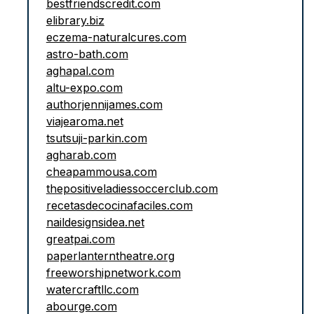
bestfriendscredit.com
elibrary.biz
eczema-naturalcures.com
astro-bath.com
aghapal.com
altu-expo.com
authorjennijames.com
viajearoma.net
tsutsuji-parkin.com
agharab.com
cheapammousa.com
thepositiveladiessoccerclub.com
recetasdecocinafaciles.com
naildesignsidea.net
greatpai.com
paperlanterntheatre.org
freeworshipnetwork.com
watercraftllc.com
abourge.com